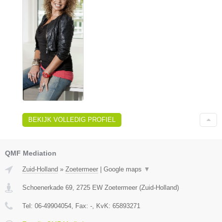
BEKIJK VOLLEDIG PROFIEL
QMF Mediation
Zuid-Holland
»
Zoetermeer
|
Google maps
▼
Schoenerkade 69
,
2725 EW
Zoetermeer
(
Zuid-Holland
)
Tel:
06-49904054
, Fax:
-
, KvK:
65893271