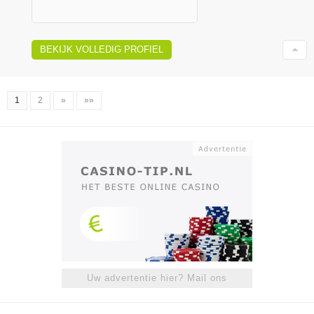
BEKIJK VOLLEDIG PROFIEL
1
2
»
»»
Uw advertentie hier? Mail ons