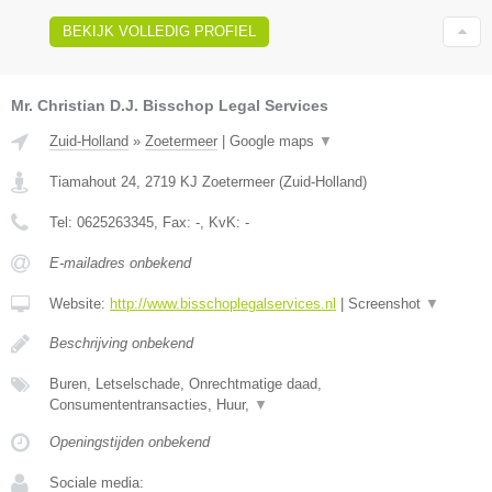
BEKIJK VOLLEDIG PROFIEL
Mr. Christian D.J. Bisschop Legal Services
Zuid-Holland
»
Zoetermeer
|
Google maps
▼
Tiamahout 24
,
2719 KJ
Zoetermeer
(
Zuid-Holland
)
Tel:
0625263345
, Fax:
-
, KvK:
-
E-mailadres onbekend
Website:
http://www.bisschoplegalservices.nl
|
Screenshot
▼
Beschrijving onbekend
Buren, Letselschade, Onrechtmatige daad,
Consumententransacties, Huur,
▼
Openingstijden onbekend
Sociale media: