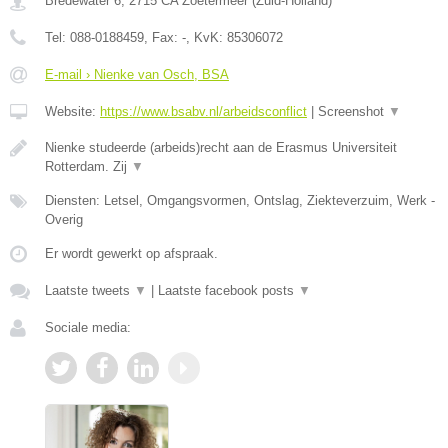
Bredewater 6
,
2715 CA
Zoetermeer
(
Zuid-Holland
)
Tel:
088-0188459
, Fax:
-
, KvK:
85306072
E-mail › Nienke van Osch, BSA
Website:
https://www.bsabv.nl/arbeidsconflict
|
Screenshot
▼
Nienke studeerde (arbeids)recht aan de Erasmus Universiteit
Rotterdam. Zij
▼
Diensten: Letsel, Omgangsvormen, Ontslag, Ziekteverzuim, Werk -
Overig
Er wordt gewerkt op afspraak.
Laatste tweets
▼
|
Laatste facebook posts
▼
Sociale media: