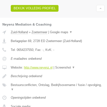
BEKIJK VOLLEDIG PROFIEL
Neyenz Mediation & Coaching
Zuid-Holland
»
Zoetermeer
|
Google maps
▼
Berlageplan 69
,
2728 ED
Zoetermeer
(
Zuid-Holland
)
Tel:
0654237550
, Fax:
-
, KvK:
-
E-mailadres onbekend
Website:
http://www.neyenz.nl
|
Screenshot
▼
Beschrijving onbekend
Bestuursconflicten, Ontslag, Bedrijfsovername / fusie / opvolging,
▼
Openingstijden onbekend
Sociale media: