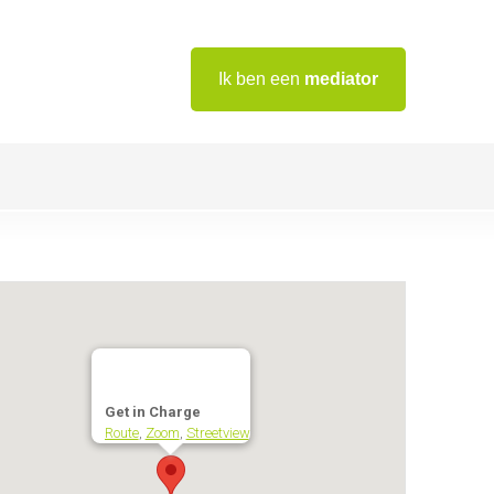
Ik ben een
mediator
Get in Charge
Route
,
Zoom
,
Streetview