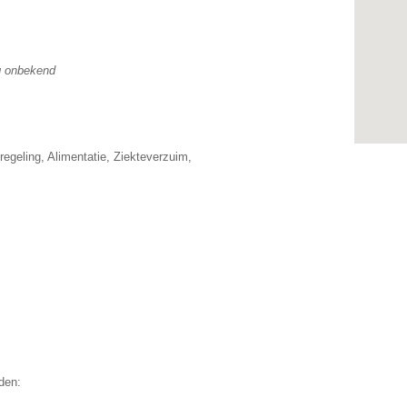
g onbekend
geling, Alimentatie, Ziekteverzuim,
den: