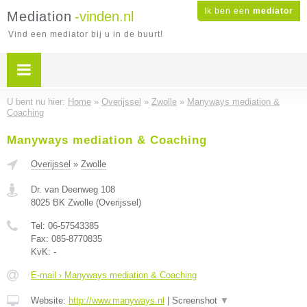
Ik ben een
mediator
Mediation
-vinden.nl
Vind een mediator bij u in de buurt!
U bent nu hier:
Home
»
Overijssel
»
Zwolle
»
Manyways mediation &
Coaching
Manyways mediation & Coaching
Overijssel
»
Zwolle
Dr. van Deenweg 108
8025 BK
Zwolle
(
Overijssel
)
Tel:
06-57543385
Fax:
085-8770835
KvK:
-
E-mail › Manyways mediation & Coaching
Website:
http://www.manyways.nl
|
Screenshot
▼