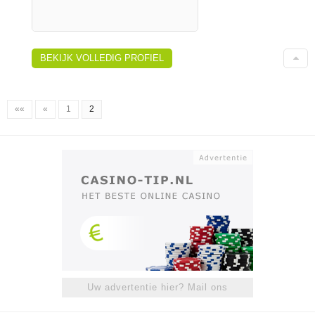
BEKIJK VOLLEDIG PROFIEL
««
«
1
2
Uw advertentie hier? Mail ons