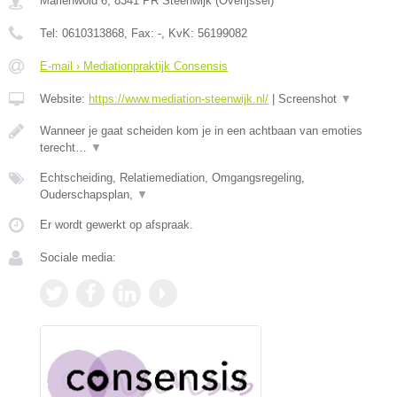
Marienwold 6
,
8341 PR
Steenwijk
(
Overijssel
)
Tel:
0610313868
, Fax:
-
, KvK:
56199082
E-mail › Mediationpraktijk Consensis
Website:
https://www.mediation-steenwijk.nl/
|
Screenshot
▼
Wanneer je gaat scheiden kom je in een achtbaan van emoties
terecht…
▼
Echtscheiding, Relatiemediation, Omgangsregeling,
Ouderschapsplan,
▼
Er wordt gewerkt op afspraak.
Sociale media: