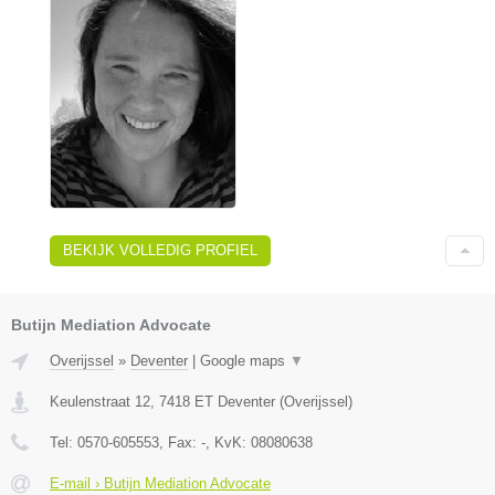
BEKIJK VOLLEDIG PROFIEL
Butijn Mediation Advocate
Overijssel
»
Deventer
|
Google maps
▼
Keulenstraat 12
,
7418 ET
Deventer
(
Overijssel
)
Tel:
0570-605553
, Fax:
-
, KvK:
08080638
E-mail › Butijn Mediation Advocate