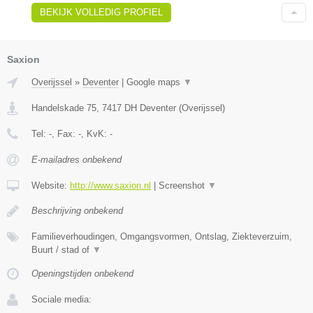
BEKIJK VOLLEDIG PROFIEL
Saxion
Overijssel
»
Deventer
|
Google maps
▼
Handelskade 75
,
7417 DH
Deventer
(
Overijssel
)
Tel:
-
, Fax:
-
, KvK:
-
E-mailadres onbekend
Website:
http://www.saxion.nl
|
Screenshot
▼
Beschrijving onbekend
Familieverhoudingen, Omgangsvormen, Ontslag, Ziekteverzuim,
Buurt / stad of
▼
Openingstijden onbekend
Sociale media: