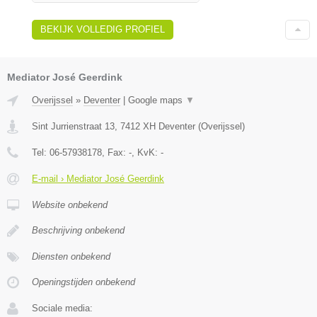
BEKIJK VOLLEDIG PROFIEL
Mediator José Geerdink
Overijssel
»
Deventer
|
Google maps
▼
Sint Jurrienstraat 13
,
7412 XH
Deventer
(
Overijssel
)
Tel:
06-57938178
, Fax:
-
, KvK:
-
E-mail › Mediator José Geerdink
Website onbekend
Beschrijving onbekend
Diensten onbekend
Openingstijden onbekend
Sociale media: