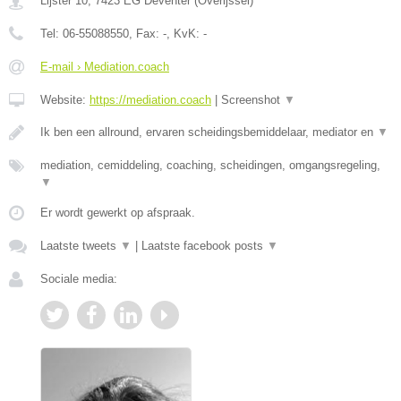
Lijster 10
,
7423 EG
Deventer
(
Overijssel
)
Tel:
06-55088550
, Fax:
-
, KvK:
-
E-mail › Mediation.coach
Website:
https://mediation.coach
|
Screenshot
▼
Ik ben een allround, ervaren scheidingsbemiddelaar, mediator en
▼
mediation, cemiddeling, coaching, scheidingen, omgangsregeling,
▼
Er wordt gewerkt op afspraak.
Laatste tweets
▼
|
Laatste facebook posts
▼
Sociale media: