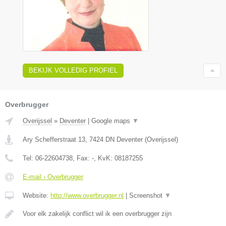
BEKIJK VOLLEDIG PROFIEL
Overbrugger
Overijssel
»
Deventer
|
Google maps
▼
Ary Schefferstraat 13
,
7424 DN
Deventer
(
Overijssel
)
Tel:
06-22604738
, Fax:
-
, KvK:
08187255
E-mail › Overbrugger
Website:
http://www.overbrugger.nl
|
Screenshot
▼
Voor elk zakelijk conflict wil ik een overbrugger zijn