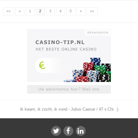
««
«
1
2
3
4
5
»
»»
Uw advertentie hier? Mail ons
Ik kwam, ik zocht, ik vond - Julius Caesar / 47 v.Chr. ;)