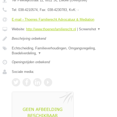
Ter Pelkwijkstraat 11
,
8011 SE
Zwolle
(
Overijssel
)
Tel:
038-4210574
, Fax:
038-4230783
, KvK:
-
E-mail › Thoenes Familierecht Advocatuur & Mediation
Website:
http://www.thoenesfamilierecht.nl
|
Screenshot
▼
Beschrijving onbekend
Echtscheiding, Familieverhoudingen, Omgangsregeling,
Boedelverdeling,
▼
Openingstijden onbekend
Sociale media: