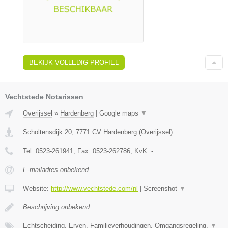
BEKIJK VOLLEDIG PROFIEL
Vechtstede Notarissen
Overijssel
»
Hardenberg
|
Google maps
▼
Scholtensdijk 20
,
7771 CV
Hardenberg
(
Overijssel
)
Tel:
0523-261941
, Fax:
0523-262786
, KvK:
-
E-mailadres onbekend
Website:
http://www.vechtstede.com/nl
|
Screenshot
▼
Beschrijving onbekend
Echtscheiding, Erven, Familieverhoudingen, Omgangsregeling,
▼