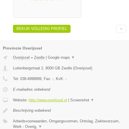
BEKIJK VOLLEDIG PROFIEL
Provincie Overijssel
Overijssel
»
Zwolle
|
Google maps
▼
Luttenbergstraat 2
,
8000 GB
Zwolle
(
Overijssel
)
Tel:
038-4998899
, Fax:
-
, KvK:
-
E-mailadres onbekend
Website:
http://www.overijssel.nl
|
Screenshot
▼
Beschrijving onbekend
Arbeidsvoorwaarden, Omgangsvormen, Ontslag, Ziekteverzuim,
Werk - Overig,
▼