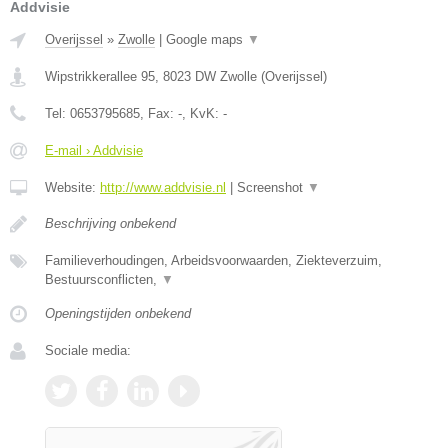
Addvisie
Overijssel
»
Zwolle
|
Google maps
▼
Wipstrikkerallee 95
,
8023 DW
Zwolle
(
Overijssel
)
Tel:
0653795685
, Fax:
-
, KvK:
-
E-mail › Addvisie
Website:
http://www.addvisie.nl
|
Screenshot
▼
Beschrijving onbekend
Familieverhoudingen, Arbeidsvoorwaarden, Ziekteverzuim,
Bestuursconflicten,
▼
Openingstijden onbekend
Sociale media: