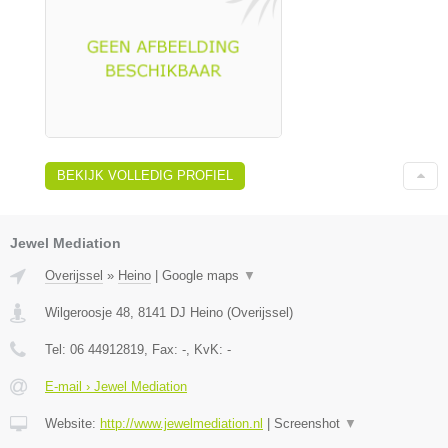
BEKIJK VOLLEDIG PROFIEL
Jewel Mediation
Overijssel
»
Heino
|
Google maps
▼
Wilgeroosje 48
,
8141 DJ
Heino
(
Overijssel
)
Tel:
06 44912819
, Fax:
-
, KvK:
-
E-mail › Jewel Mediation
Website:
http://www.jewelmediation.nl
|
Screenshot
▼