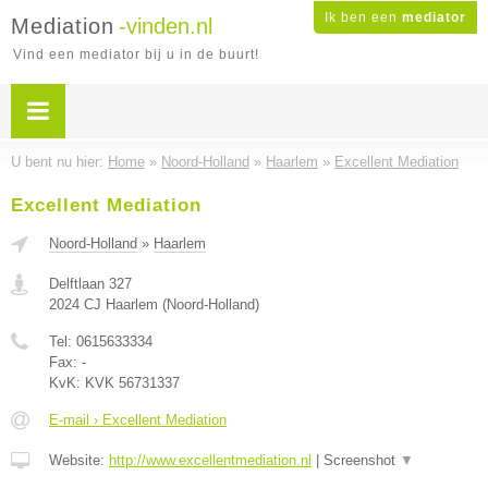
Ik ben een
mediator
Mediation
-vinden.nl
Vind een mediator bij u in de buurt!
U bent nu hier:
Home
»
Noord-Holland
»
Haarlem
»
Excellent Mediation
Excellent Mediation
Noord-Holland
»
Haarlem
Delftlaan 327
2024 CJ
Haarlem
(
Noord-Holland
)
Tel:
0615633334
Fax:
-
KvK:
KVK 56731337
E-mail › Excellent Mediation
Website:
http://www.excellentmediation.nl
|
Screenshot
▼