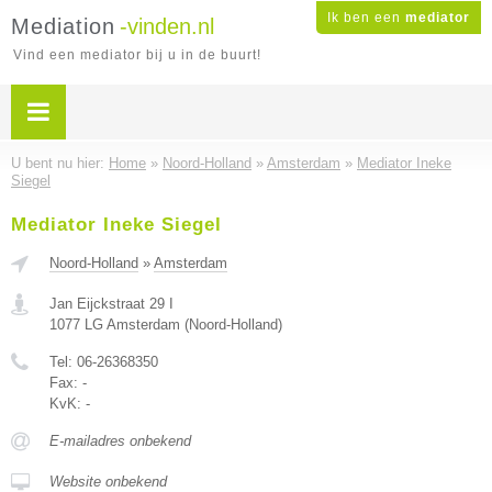
Ik ben een
mediator
Mediation
-vinden.nl
Vind een mediator bij u in de buurt!
U bent nu hier:
Home
»
Noord-Holland
»
Amsterdam
»
Mediator Ineke
Siegel
Mediator Ineke Siegel
Noord-Holland
»
Amsterdam
Jan Eijckstraat 29 I
1077 LG
Amsterdam
(
Noord-Holland
)
Tel:
06-26368350
Fax:
-
KvK:
-
E-mailadres onbekend
Website onbekend