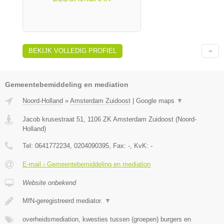
BEKIJK VOLLEDIG PROFIEL
Gemeentebemiddeling en mediation
Noord-Holland
»
Amsterdam Zuidoost
|
Google maps
▼
Jacob krusestraat 51
,
1106 ZK
Amsterdam Zuidoost
(
Noord-
Holland
)
Tel:
0641772234, 0204090395
, Fax:
-
, KvK:
-
E-mail › Gemeentebemiddeling en mediation
Website onbekend
MfN-geregistreerd mediator.
▼
overheidsmediation, kwesties tussen (groepen) burgers en