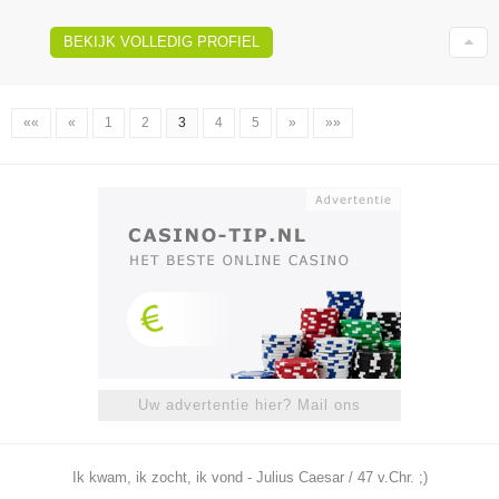
BEKIJK VOLLEDIG PROFIEL
««
«
1
2
3
4
5
»
»»
Uw advertentie hier? Mail ons
Ik kwam, ik zocht, ik vond - Julius Caesar / 47 v.Chr. ;)