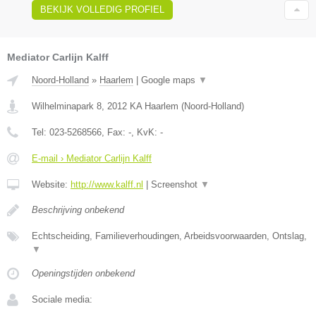
BEKIJK VOLLEDIG PROFIEL
Mediator Carlijn Kalff
Noord-Holland
»
Haarlem
|
Google maps
▼
Wilhelminapark 8
,
2012 KA
Haarlem
(
Noord-Holland
)
Tel:
023-5268566
, Fax:
-
, KvK:
-
E-mail › Mediator Carlijn Kalff
Website:
http://www.kalff.nl
|
Screenshot
▼
Beschrijving onbekend
Echtscheiding, Familieverhoudingen, Arbeidsvoorwaarden, Ontslag,
▼
Openingstijden onbekend
Sociale media: