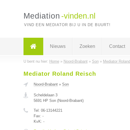
Mediation
-vinden.nl
VIND EEN MEDIATOR BIJ U IN DE BUURT!
Nieuws
Zoeken
Contact
U bent nu hier:
Home
»
Noord-Brabant
»
Son
»
Mediator Rolan
Mediator Roland Reisch
Noord-Brabant
»
Son
Scheldelaan 3
5691 HP
Son
(
Noord-Brabant
)
Tel:
06-13144221
Fax:
-
KvK:
-