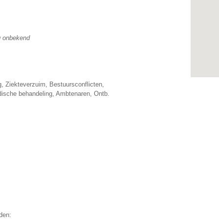
g onbekend
 Ziekteverzuim, Bestuursconflicten,
ische behandeling, Ambtenaren, Ontb.
den: