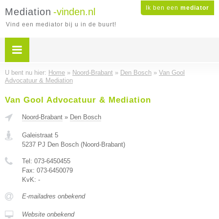
Ik ben een
mediator
Mediation
-vinden.nl
Vind een mediator bij u in de buurt!
U bent nu hier:
Home
»
Noord-Brabant
»
Den Bosch
»
Van Gool
Advocatuur & Mediation
Van Gool Advocatuur & Mediation
Noord-Brabant
»
Den Bosch
Galeistraat 5
5237 PJ
Den Bosch
(
Noord-Brabant
)
Tel:
073-6450455
Fax:
073-6450079
KvK:
-
E-mailadres onbekend
Website onbekend