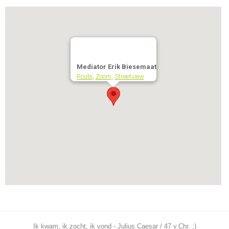
Mediator Erik Biesemaat
Route
,
Zoom
,
Streetview
Ik kwam, ik zocht, ik vond - Julius Caesar / 47 v.Chr. ;)