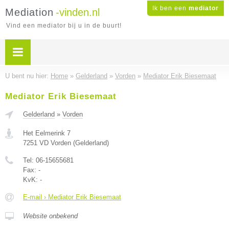
Ik ben een
mediator
Mediation
-vinden.nl
Vind een mediator bij u in de buurt!
U bent nu hier:
Home
»
Gelderland
»
Vorden
»
Mediator Erik Biesemaat
Mediator Erik Biesemaat
Gelderland
»
Vorden
Het Eelmerink 7
7251 VD
Vorden
(
Gelderland
)
Tel:
06-15655681
Fax:
-
KvK:
-
E-mail › Mediator Erik Biesemaat
Website onbekend