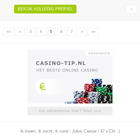
BEKIJK VOLLEDIG PROFIEL
««
«
3
4
5
6
7
»
»»
Uw advertentie hier? Mail ons
Ik kwam, ik zocht, ik vond - Julius Caesar / 47 v.Chr. ;)