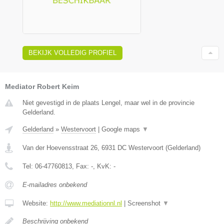
BEKIJK VOLLEDIG PROFIEL
Mediator Robert Keim
Niet gevestigd in de plaats Lengel, maar wel in de provincie
Gelderland.
Gelderland
»
Westervoort
|
Google maps
▼
Van der Hoevensstraat 26
,
6931 DC
Westervoort
(
Gelderland
)
Tel:
06-47760813
, Fax:
-
, KvK:
-
E-mailadres onbekend
Website:
http://www.mediationnl.nl
|
Screenshot
▼
Beschrijving onbekend