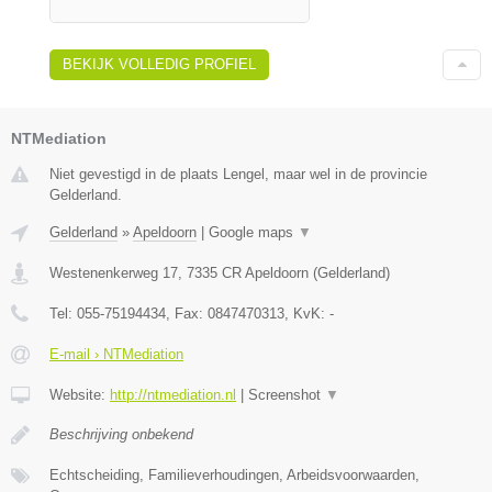
BEKIJK VOLLEDIG PROFIEL
NTMediation
Niet gevestigd in de plaats Lengel, maar wel in de provincie
Gelderland.
Gelderland
»
Apeldoorn
|
Google maps
▼
Westenenkerweg 17
,
7335 CR
Apeldoorn
(
Gelderland
)
Tel:
055-75194434
, Fax:
0847470313
, KvK:
-
E-mail › NTMediation
Website:
http://ntmediation.nl
|
Screenshot
▼
Beschrijving onbekend
Echtscheiding, Familieverhoudingen, Arbeidsvoorwaarden,