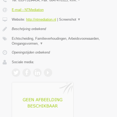
Tel:
055-75194434
, Fax:
0847470313
, KvK:
-
E-mail › NTMediation
Website:
http://ntmediation.nl
|
Screenshot
▼
Beschrijving onbekend
Echtscheiding, Familieverhoudingen, Arbeidsvoorwaarden,
Omgangsvormen,
▼
Openingstijden onbekend
Sociale media: