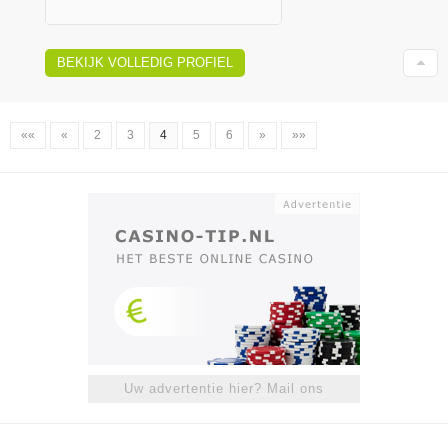
BEKIJK VOLLEDIG PROFIEL
««
«
2
3
4
5
6
»
»»
Uw advertentie hier? Mail ons