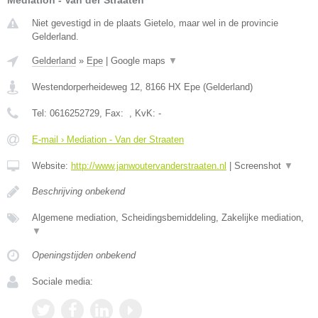
Mediation - Van der Straaten
Niet gevestigd in de plaats Gietelo, maar wel in de provincie
Gelderland.
Gelderland
»
Epe
|
Google maps
▼
Westendorperheideweg 12
,
8166 HX
Epe
(
Gelderland
)
Tel:
0616252729
, Fax:
, KvK:
-
E-mail › Mediation - Van der Straaten
Website:
http://www.janwoutervanderstraaten.nl
|
Screenshot
▼
Beschrijving onbekend
Algemene mediation, Scheidingsbemiddeling, Zakelijke mediation,
▼
Openingstijden onbekend
Sociale media: