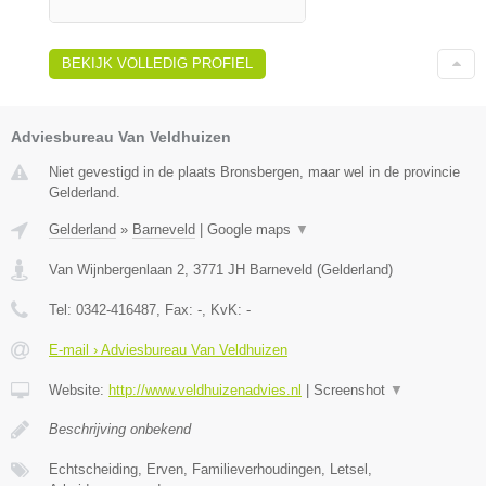
BEKIJK VOLLEDIG PROFIEL
Adviesbureau Van Veldhuizen
Niet gevestigd in de plaats Bronsbergen, maar wel in de provincie
Gelderland.
Gelderland
»
Barneveld
|
Google maps
▼
Van Wijnbergenlaan 2
,
3771 JH
Barneveld
(
Gelderland
)
Tel:
0342-416487
, Fax:
-
, KvK:
-
E-mail › Adviesbureau Van Veldhuizen
Website:
http://www.veldhuizenadvies.nl
|
Screenshot
▼
Beschrijving onbekend
Echtscheiding, Erven, Familieverhoudingen, Letsel,