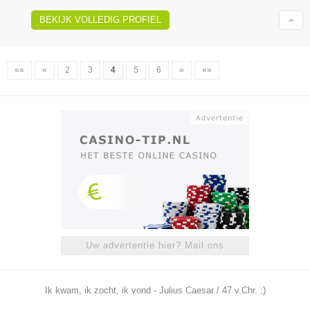
BEKIJK VOLLEDIG PROFIEL
««
«
2
3
4
5
6
»
»»
Uw advertentie hier? Mail ons
Ik kwam, ik zocht, ik vond - Julius Caesar / 47 v.Chr. ;)