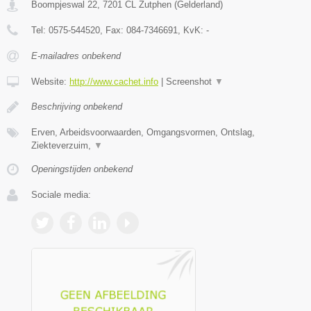
Boompjeswal 22
,
7201 CL
Zutphen
(
Gelderland
)
Tel:
0575-544520
, Fax:
084-7346691
, KvK:
-
E-mailadres onbekend
Website:
http://www.cachet.info
|
Screenshot
▼
Beschrijving onbekend
Erven, Arbeidsvoorwaarden, Omgangsvormen, Ontslag,
Ziekteverzuim,
▼
Openingstijden onbekend
Sociale media: