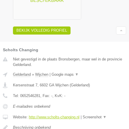
BEKIJK VOLLEDIG PROFIEL
Scholts Changing
Niet gevestigd in de plaats Bronsbergen, maar wel in de provincie
Gelderland.
Gelderland
»
Wijchen
|
Google maps
▼
Kersenstraat 7
,
6602 GA
Wijchen
(
Gelderland
)
Tel:
0652546281
, Fax:
-
, KvK:
-
E-mailadres onbekend
Website:
http://www.scholts-changing.nl
|
Screenshot
▼
Beschrijving onbekend