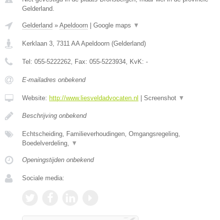
Gelderland.
Gelderland
»
Apeldoorn
|
Google maps
▼
Kerklaan 3
,
7311 AA
Apeldoorn
(
Gelderland
)
Tel:
055-5222262
, Fax:
055-5223934
, KvK:
-
E-mailadres onbekend
Website:
http://www.liesveldadvocaten.nl
|
Screenshot
▼
Beschrijving onbekend
Echtscheiding, Familieverhoudingen, Omgangsregeling,
Boedelverdeling,
▼
Openingstijden onbekend
Sociale media: