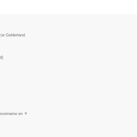
cie Gelderland.
d
)
jfsovername en
▼