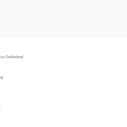
cie Gelderland.
nd
)
▼