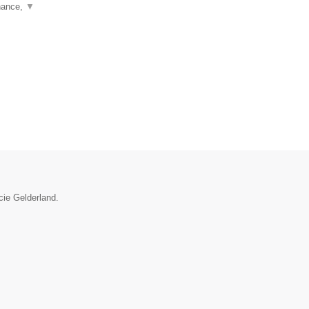
nance,
▼
cie Gelderland.