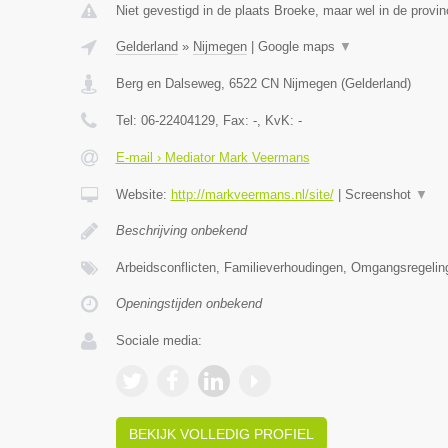
Niet gevestigd in de plaats Broeke, maar wel in de provin
Gelderland
»
Nijmegen
|
Google maps
▼
Berg en Dalseweg
,
6522 CN
Nijmegen
(
Gelderland
)
Tel:
06-22404129
, Fax:
-
, KvK:
-
E-mail › Mediator Mark Veermans
Website:
http://markveermans.nl/site/
|
Screenshot
▼
Beschrijving onbekend
Arbeidsconflicten, Familieverhoudingen, Omgangsregelin
Openingstijden onbekend
Sociale media:
BEKIJK VOLLEDIG PROFIEL