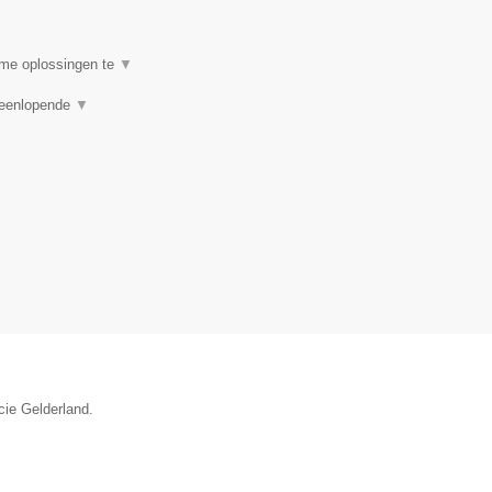
ame oplossingen te
▼
iteenlopende
▼
cie Gelderland.