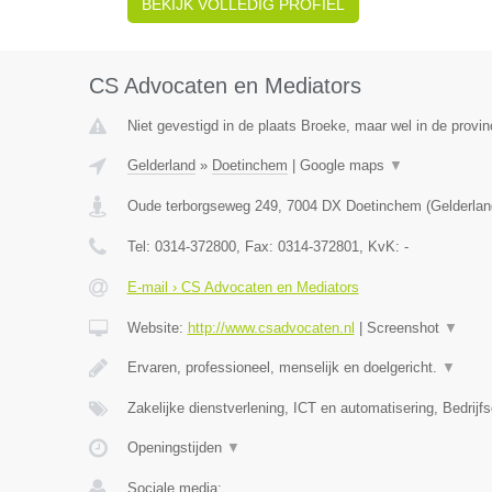
BEKIJK VOLLEDIG PROFIEL
CS Advocaten en Mediators
Niet gevestigd in de plaats Broeke, maar wel in de provin
Gelderland
»
Doetinchem
|
Google maps
▼
Oude terborgseweg 249
,
7004 DX
Doetinchem
(
Gelderlan
Tel:
0314-372800
, Fax:
0314-372801
, KvK:
-
E-mail › CS Advocaten en Mediators
Website:
http://www.csadvocaten.nl
|
Screenshot
▼
Ervaren, professioneel, menselijk en doelgericht.
▼
Zakelijke dienstverlening, ICT en automatisering, Bedri
Openingstijden
▼
Sociale media: