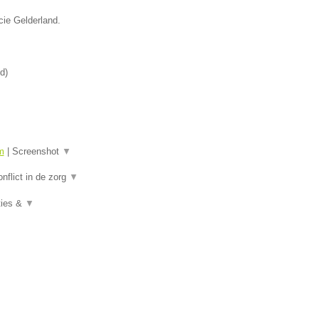
cie Gelderland.
nd
)
m
|
Screenshot
▼
nflict in de zorg
▼
ties &
▼