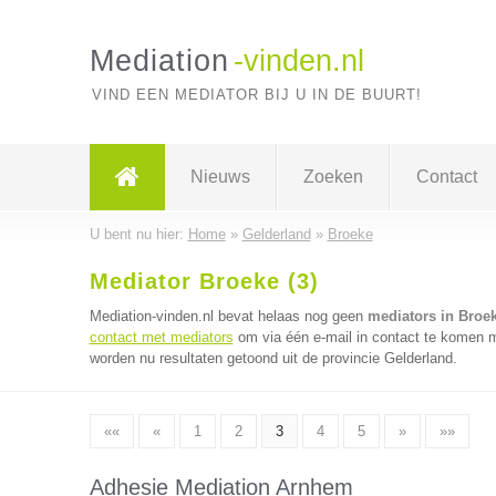
Mediation
-vinden.nl
VIND EEN MEDIATOR BIJ U IN DE BUURT!
Nieuws
Zoeken
Contact
U bent nu hier:
Home
»
Gelderland
»
Broeke
Mediator Broeke (3)
Mediation-vinden.nl bevat helaas nog geen
mediators in Broe
contact met mediators
om via één e-mail in contact te komen m
worden nu resultaten getoond uit de provincie Gelderland.
««
«
1
2
3
4
5
»
»»
Adhesie Mediation Arnhem