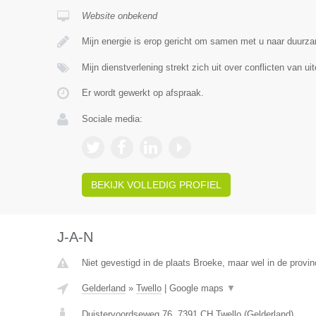
Website onbekend
Mijn energie is erop gericht om samen met u naar duurz
Mijn dienstverlening strekt zich uit over conflicten van u
Er wordt gewerkt op afspraak.
Sociale media:
BEKIJK VOLLEDIG PROFIEL
J-A-N
Niet gevestigd in de plaats Broeke, maar wel in de provin
Gelderland
»
Twello
|
Google maps
▼
Duistervoordseweg 76
,
7391 CH
Twello
(
Gelderland
)