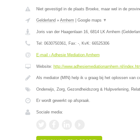
Niet gevestigd in de plaats Broeke, maar wel in de provin
Gelderland
»
Arnhem
|
Google maps
▼
Joris van der Haagenlaan 16
,
6814 LK
Arnhem
(
Gelderla
Tel:
0630750361
, Fax:
-
, KvK:
66525306
E-mail › Adhesie Mediation Arnhem
Website:
http://www.adhesiemediationarnhem.nl/index.ht
Als mediator (MfN) help ik u graag bij het oplossen van co
Onderwijs, Zorg, Gezondheidszorg & Hulpverlening, Rela
Er wordt gewerkt op afspraak.
Sociale media: