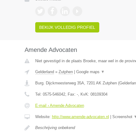
BEKIJK VOLLEDIG PROFIEL
Amende Advocaten
Niet gevestigd in de plaats Broeke, maar wel in de provin
Gelderland
»
Zutphen
|
Google maps
▼
Burg. Dijckmeesterweg 35A
,
7201 AK
Zutphen
(
Gelderla
Tel:
0575-546042
, Fax:
-
, KvK:
08109304
E-mail › Amende Advocaten
Website:
http://www.amende-advocaten.nl
|
Screenshot
Beschrijving onbekend