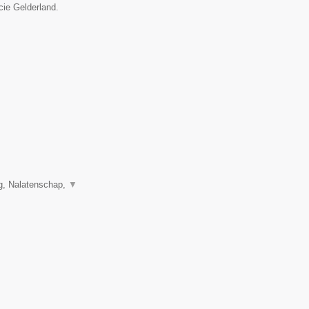
cie Gelderland.
g, Nalatenschap,
▼