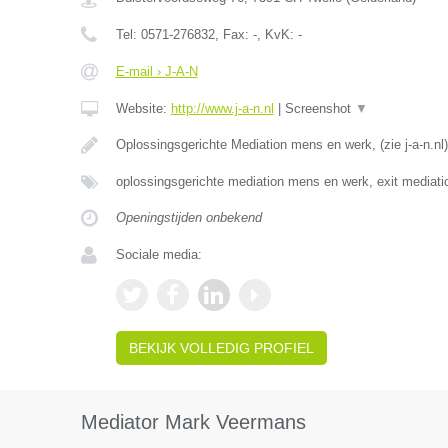
Tel:
0571-276832
, Fax:
-
, KvK:
-
E-mail › J-A-N
Website:
http://www.j-a-n.nl
|
Screenshot
▼
Oplossingsgerichte Mediation mens en werk, (zie j-a-n.nl)
oplossingsgerichte mediation mens en werk, exit mediati
Openingstijden onbekend
Sociale media:
BEKIJK VOLLEDIG PROFIEL
Mediator Mark Veermans