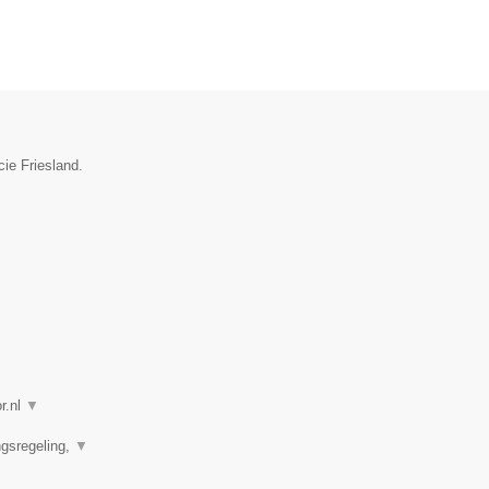
cie Friesland.
r.nl
▼
ngsregeling,
▼