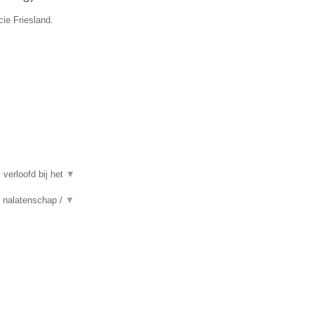
cie Friesland.
 verloofd bij het
▼
n, nalatenschap /
▼