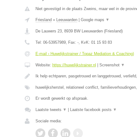
Niet gevestigd in de plaats Zweins, maar wel in de provin
Friesland
»
Leeuwarden
|
Google maps
▼
De Lauwers 23
,
8939 BW
Leeuwarden
(
Friesland
)
Tel:
06-53957989
, Fax:
-
, KvK:
01 15 93 83
E-mail › Huwelijkstrainer / Topaz Mediation & Coaching)
Website:
https://huwelijkstrainer.nl
|
Screenshot
▼
Ik help echtparen, pasgetrouwd en langgetrouwd, verliefd,
huwelijksherstel, relationeel conflict, familieverhoudinge
Er wordt gewerkt op afspraak.
Laatste tweets
▼
|
Laatste facebook posts
▼
Sociale media: