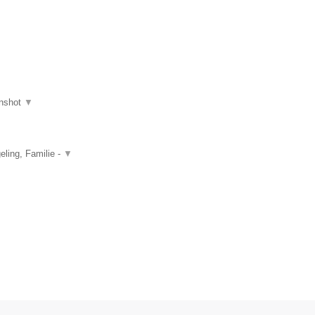
nshot
▼
ling, Familie -
▼