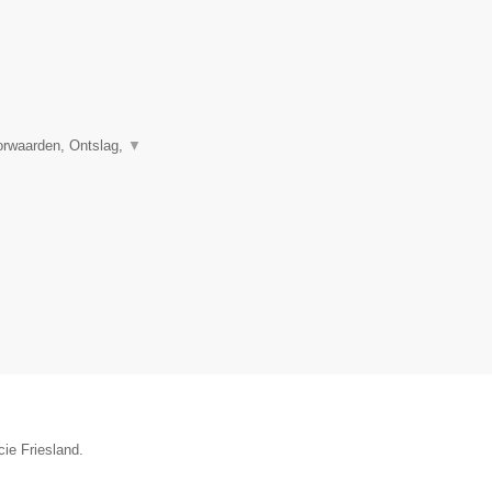
orwaarden, Ontslag,
▼
cie Friesland.