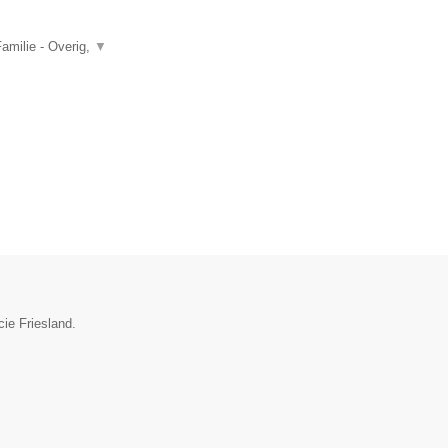
amilie - Overig,
▼
cie Friesland.