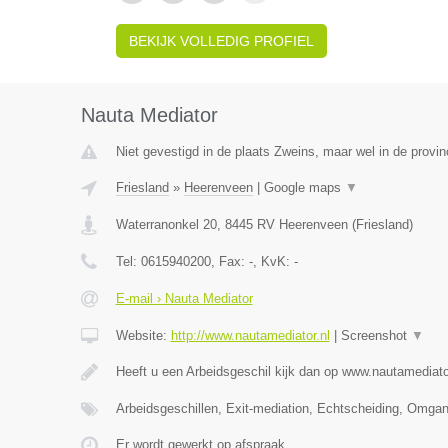
BEKIJK VOLLEDIG PROFIEL
Nauta Mediator
Niet gevestigd in de plaats Zweins, maar wel in de provin
Friesland
»
Heerenveen
|
Google maps
▼
Waterranonkel 20
,
8445 RV
Heerenveen
(
Friesland
)
Tel:
0615940200
, Fax:
-
, KvK:
-
E-mail › Nauta Mediator
Website:
http://www.nautamediator.nl
|
Screenshot
▼
Heeft u een Arbeidsgeschil kijk dan op www.nautamediato
Arbeidsgeschillen, Exit-mediation, Echtscheiding, Omga
Er wordt gewerkt op afspraak.