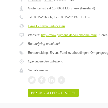
Grote Kerkstraat 15
,
8601 ED
Sneek
(
Friesland
)
Tel:
0515-426366
, Fax:
0515-431137
, KvK:
-
E-mail › Klabou advocaten
Website:
http://www.grijmansklabou.nl/home.html
|
Scree
Beschrijving onbekend
Echtscheiding, Erven, Familieverhoudingen, Omgangsrege
Openingstijden onbekend
Sociale media:
BEKIJK VOLLEDIG PROFIEL