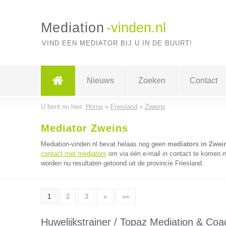
Mediation
-vinden.nl
VIND EEN MEDIATOR BIJ U IN DE BUURT!
Nieuws
Zoeken
Contact
U bent nu hier:
Home
»
Friesland
»
Zweins
Mediator Zweins
Mediation-vinden.nl bevat helaas nog geen
mediators in Zwei
contact met mediators
om via één e-mail in contact te komen m
worden nu resultaten getoond uit de provincie Friesland.
1
2
3
»
»»
Huwelijkstrainer / Topaz Mediation & Coa