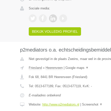
Sociale media:
BEKIJK VOLLEDIG PROFIEL
p2mediators o.a. echtscheidingsbemiddel
Niet gevestigd in de plaats Zweins, maar wel in de provin
Friesland
»
Heerenveen
|
Google maps
▼
Fok 68
,
8441 BR
Heerenveen
(
Friesland
)
Tel:
0513-677189
, Fax:
0513-677119
, KvK:
-
E-mailadres onbekend
Website:
http://www.p2mediators.nl
|
Screenshot
▼