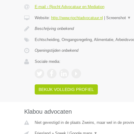
E-mail › Rjocht Advocatuur en Mediation
Website:
http://www.rjochtadvocatuur.nl
|
Screenshot
▼
Beschrijving onbekend
Echtscheiding, Omgangsregeling, Alimentatie, Arbeidsvo
Openingstijden onbekend
Sociale media:
BEKIJK VOLLEDIG PROFIEL
Klabou advocaten
Niet gevestigd in de plaats Zweins, maar wel in de provin
Friesland
»
Sneek
|
Google maps
▼