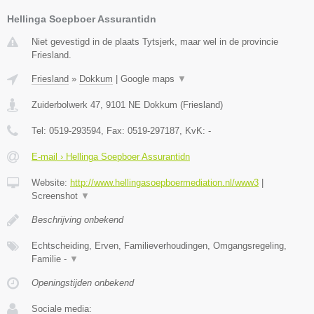
Hellinga Soepboer Assurantidn
Niet gevestigd in de plaats Tytsjerk, maar wel in de provincie
Friesland.
Friesland
»
Dokkum
|
Google maps
▼
Zuiderbolwerk 47
,
9101 NE
Dokkum
(
Friesland
)
Tel:
0519-293594
, Fax:
0519-297187
, KvK:
-
E-mail › Hellinga Soepboer Assurantidn
Website:
http://www.hellingasoepboermediation.nl/www3
|
Screenshot
▼
Beschrijving onbekend
Echtscheiding, Erven, Familieverhoudingen, Omgangsregeling,
Familie -
▼
Openingstijden onbekend
Sociale media: