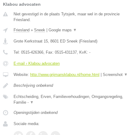
Klabou advocaten
Niet gevestigd in de plaats Tytsjerk, maar wel in de provincie
Friesland.
Friesland
»
Sneek
|
Google maps
▼
Grote Kerkstraat 15
,
8601 ED
Sneek
(
Friesland
)
Tel:
0515-426366
, Fax:
0515-431137
, KvK:
-
E-mail › Klabou advocaten
Website:
http://www.grijmansklabou.nl/home.html
|
Screenshot
▼
Beschrijving onbekend
Echtscheiding, Erven, Familieverhoudingen, Omgangsregeling,
Familie -
▼
Openingstijden onbekend
Sociale media: