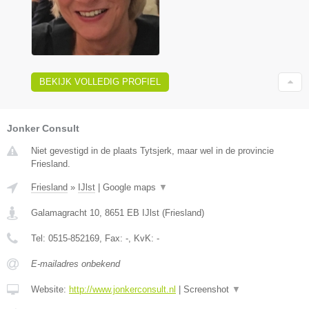
BEKIJK VOLLEDIG PROFIEL
Jonker Consult
Niet gevestigd in de plaats Tytsjerk, maar wel in de provincie
Friesland.
Friesland
»
IJlst
|
Google maps
▼
Galamagracht 10
,
8651 EB
IJlst
(
Friesland
)
Tel:
0515-852169
, Fax:
-
, KvK:
-
E-mailadres onbekend
Website:
http://www.jonkerconsult.nl
|
Screenshot
▼