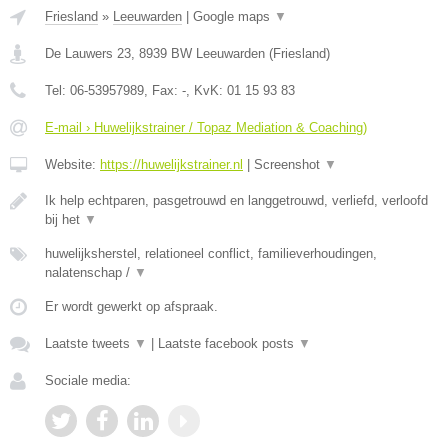
Friesland
»
Leeuwarden
|
Google maps
▼
De Lauwers 23
,
8939 BW
Leeuwarden
(
Friesland
)
Tel:
06-53957989
, Fax:
-
, KvK:
01 15 93 83
E-mail › Huwelijkstrainer / Topaz Mediation & Coaching)
Website:
https://huwelijkstrainer.nl
|
Screenshot
▼
Ik help echtparen, pasgetrouwd en langgetrouwd, verliefd, verloofd
bij het
▼
huwelijksherstel, relationeel conflict, familieverhoudingen,
nalatenschap /
▼
Er wordt gewerkt op afspraak.
Laatste tweets
▼
|
Laatste facebook posts
▼
Sociale media: