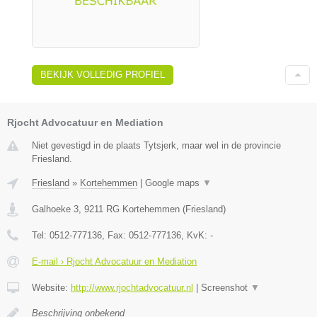
BEKIJK VOLLEDIG PROFIEL
Rjocht Advocatuur en Mediation
Niet gevestigd in de plaats Tytsjerk, maar wel in de provincie
Friesland.
Friesland
»
Kortehemmen
|
Google maps
▼
Galhoeke 3
,
9211 RG
Kortehemmen
(
Friesland
)
Tel:
0512-777136
, Fax:
0512-777136
, KvK:
-
E-mail › Rjocht Advocatuur en Mediation
Website:
http://www.rjochtadvocatuur.nl
|
Screenshot
▼
Beschrijving onbekend