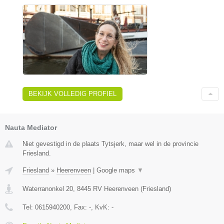
BEKIJK VOLLEDIG PROFIEL
Nauta Mediator
Niet gevestigd in de plaats Tytsjerk, maar wel in de provincie
Friesland.
Friesland
»
Heerenveen
|
Google maps
▼
Waterranonkel 20
,
8445 RV
Heerenveen
(
Friesland
)
Tel:
0615940200
, Fax:
-
, KvK:
-