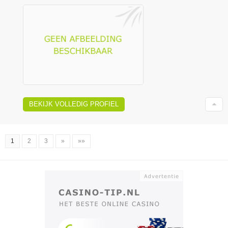
BEKIJK VOLLEDIG PROFIEL
1
2
3
»
»»