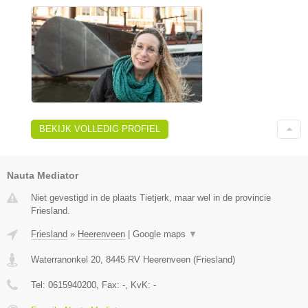
BEKIJK VOLLEDIG PROFIEL
Nauta Mediator
Niet gevestigd in de plaats Tietjerk, maar wel in de provincie
Friesland.
Friesland
»
Heerenveen
|
Google maps
▼
Waterranonkel 20
,
8445 RV
Heerenveen
(
Friesland
)
Tel:
0615940200
, Fax:
-
, KvK:
-