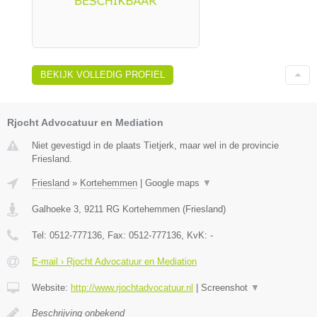
BEKIJK VOLLEDIG PROFIEL
Rjocht Advocatuur en Mediation
Niet gevestigd in de plaats Tietjerk, maar wel in de provincie
Friesland.
Friesland
»
Kortehemmen
|
Google maps
▼
Galhoeke 3
,
9211 RG
Kortehemmen
(
Friesland
)
Tel:
0512-777136
, Fax:
0512-777136
, KvK:
-
E-mail › Rjocht Advocatuur en Mediation
Website:
http://www.rjochtadvocatuur.nl
|
Screenshot
▼
Beschrijving onbekend