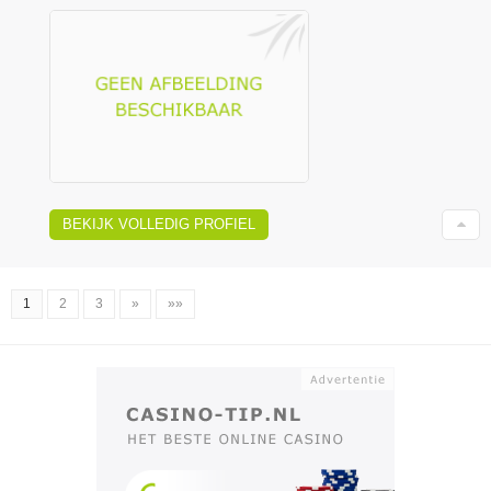
BEKIJK VOLLEDIG PROFIEL
1
2
3
»
»»