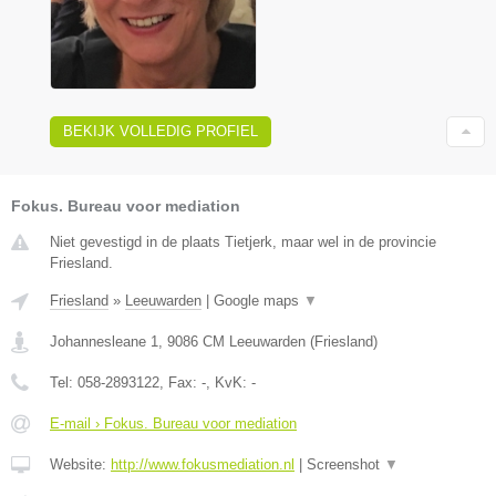
BEKIJK VOLLEDIG PROFIEL
Fokus. Bureau voor mediation
Niet gevestigd in de plaats Tietjerk, maar wel in de provincie
Friesland.
Friesland
»
Leeuwarden
|
Google maps
▼
Johannesleane 1
,
9086 CM
Leeuwarden
(
Friesland
)
Tel:
058-2893122
, Fax:
-
, KvK:
-
E-mail › Fokus. Bureau voor mediation
Website:
http://www.fokusmediation.nl
|
Screenshot
▼