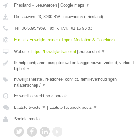
Friesland
»
Leeuwarden
|
Google maps
▼
De Lauwers 23
,
8939 BW
Leeuwarden
(
Friesland
)
Tel:
06-53957989
, Fax:
-
, KvK:
01 15 93 83
E-mail › Huwelijkstrainer / Topaz Mediation & Coaching)
Website:
https://huwelijkstrainer.nl
|
Screenshot
▼
Ik help echtparen, pasgetrouwd en langgetrouwd, verliefd, verloofd
bij het
▼
huwelijksherstel, relationeel conflict, familieverhoudingen,
nalatenschap /
▼
Er wordt gewerkt op afspraak.
Laatste tweets
▼
|
Laatste facebook posts
▼
Sociale media: