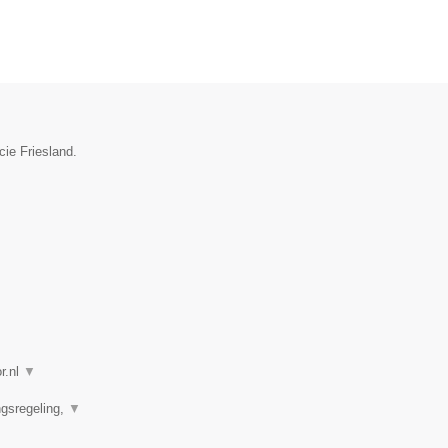
cie Friesland.
r.nl
▼
ngsregeling,
▼