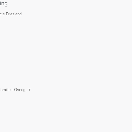
ing
cie Friesland.
amilie - Overig,
▼