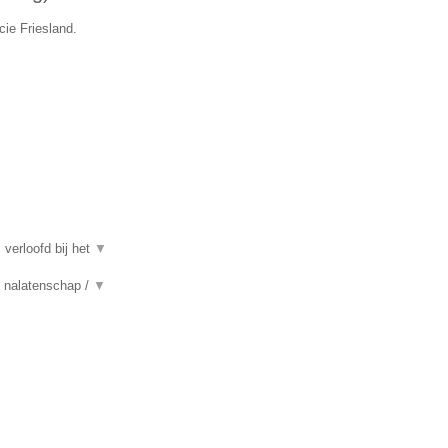
cie Friesland.
 verloofd bij het
▼
n, nalatenschap /
▼