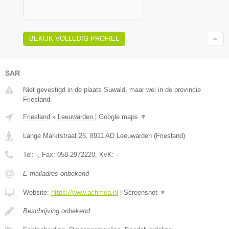
BEKIJK VOLLEDIG PROFIEL
SAR
Niet gevestigd in de plaats Suwald, maar wel in de provincie
Friesland.
Friesland
»
Leeuwarden
|
Google maps
▼
Lange Marktstraat 26
,
8911 AD
Leeuwarden
(
Friesland
)
Tel:
-
, Fax:
058-2972220
, KvK:
-
E-mailadres onbekend
Website:
https://www.achmea.nl
|
Screenshot
▼
Beschrijving onbekend