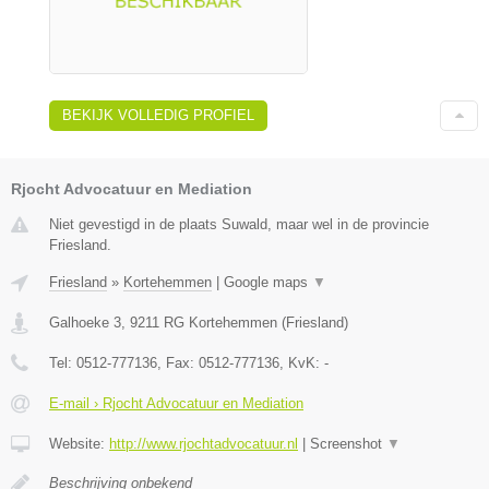
BEKIJK VOLLEDIG PROFIEL
Rjocht Advocatuur en Mediation
Niet gevestigd in de plaats Suwald, maar wel in de provincie
Friesland.
Friesland
»
Kortehemmen
|
Google maps
▼
Galhoeke 3
,
9211 RG
Kortehemmen
(
Friesland
)
Tel:
0512-777136
, Fax:
0512-777136
, KvK:
-
E-mail › Rjocht Advocatuur en Mediation
Website:
http://www.rjochtadvocatuur.nl
|
Screenshot
▼
Beschrijving onbekend