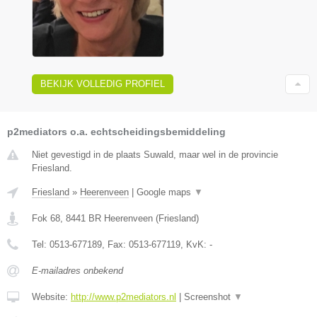
BEKIJK VOLLEDIG PROFIEL
p2mediators o.a. echtscheidingsbemiddeling
Niet gevestigd in de plaats Suwald, maar wel in de provincie
Friesland.
Friesland
»
Heerenveen
|
Google maps
▼
Fok 68
,
8441 BR
Heerenveen
(
Friesland
)
Tel:
0513-677189
, Fax:
0513-677119
, KvK:
-
E-mailadres onbekend
Website:
http://www.p2mediators.nl
|
Screenshot
▼