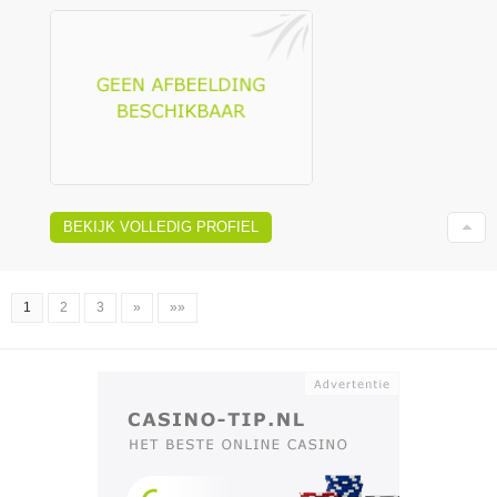
BEKIJK VOLLEDIG PROFIEL
1
2
3
»
»»