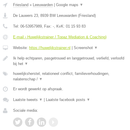
Friesland
»
Leeuwarden
|
Google maps
▼
De Lauwers 23
,
8939 BW
Leeuwarden
(
Friesland
)
Tel:
06-53957989
, Fax:
-
, KvK:
01 15 93 83
E-mail › Huwelijkstrainer / Topaz Mediation & Coaching)
Website:
https://huwelijkstrainer.nl
|
Screenshot
▼
Ik help echtparen, pasgetrouwd en langgetrouwd, verliefd, verloofd
bij het
▼
huwelijksherstel, relationeel conflict, familieverhoudingen,
nalatenschap /
▼
Er wordt gewerkt op afspraak.
Laatste tweets
▼
|
Laatste facebook posts
▼
Sociale media: