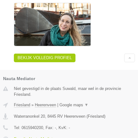
BEKIJK VOLLEDIG PROFIEL
Nauta Mediator
Niet gevestigd in de plaats Suwald, maar wel in de provincie
Friesland.
Friesland
»
Heerenveen
|
Google maps
▼
Waterranonkel 20
,
8445 RV
Heerenveen
(
Friesland
)
Tel:
0615940200
, Fax:
-
, KvK:
-