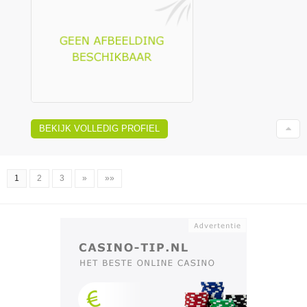
BEKIJK VOLLEDIG PROFIEL
1
2
3
»
»»