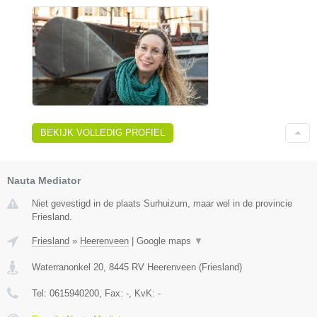
BEKIJK VOLLEDIG PROFIEL
Nauta Mediator
Niet gevestigd in de plaats Surhuizum, maar wel in de provincie
Friesland.
Friesland
»
Heerenveen
|
Google maps
▼
Waterranonkel 20
,
8445 RV
Heerenveen
(
Friesland
)
Tel:
0615940200
, Fax:
-
, KvK:
-