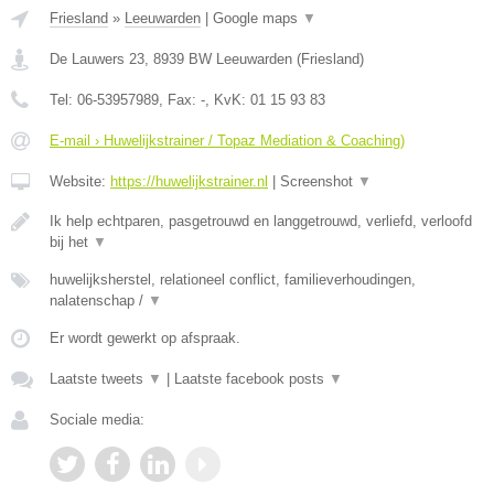
Friesland
»
Leeuwarden
|
Google maps
▼
De Lauwers 23
,
8939 BW
Leeuwarden
(
Friesland
)
Tel:
06-53957989
, Fax:
-
, KvK:
01 15 93 83
E-mail › Huwelijkstrainer / Topaz Mediation & Coaching)
Website:
https://huwelijkstrainer.nl
|
Screenshot
▼
Ik help echtparen, pasgetrouwd en langgetrouwd, verliefd, verloofd
bij het
▼
huwelijksherstel, relationeel conflict, familieverhoudingen,
nalatenschap /
▼
Er wordt gewerkt op afspraak.
Laatste tweets
▼
|
Laatste facebook posts
▼
Sociale media: