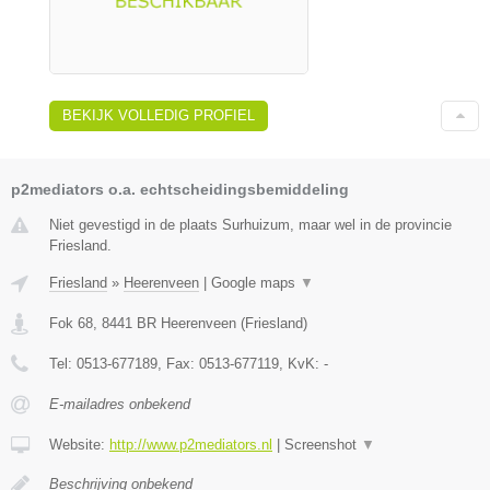
BEKIJK VOLLEDIG PROFIEL
p2mediators o.a. echtscheidingsbemiddeling
Niet gevestigd in de plaats Surhuizum, maar wel in de provincie
Friesland.
Friesland
»
Heerenveen
|
Google maps
▼
Fok 68
,
8441 BR
Heerenveen
(
Friesland
)
Tel:
0513-677189
, Fax:
0513-677119
, KvK:
-
E-mailadres onbekend
Website:
http://www.p2mediators.nl
|
Screenshot
▼
Beschrijving onbekend