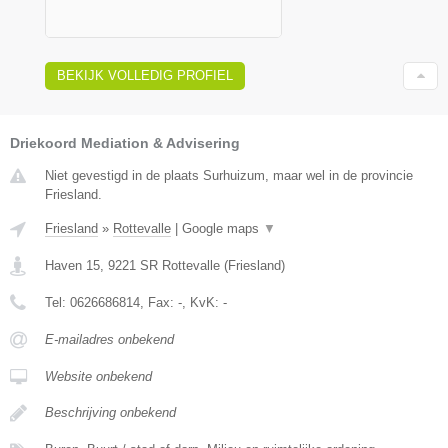
BEKIJK VOLLEDIG PROFIEL
Driekoord Mediation & Advisering
Niet gevestigd in de plaats Surhuizum, maar wel in de provincie
Friesland.
Friesland
»
Rottevalle
|
Google maps
▼
Haven 15
,
9221 SR
Rottevalle
(
Friesland
)
Tel:
0626686814
, Fax:
-
, KvK:
-
E-mailadres onbekend
Website onbekend
Beschrijving onbekend