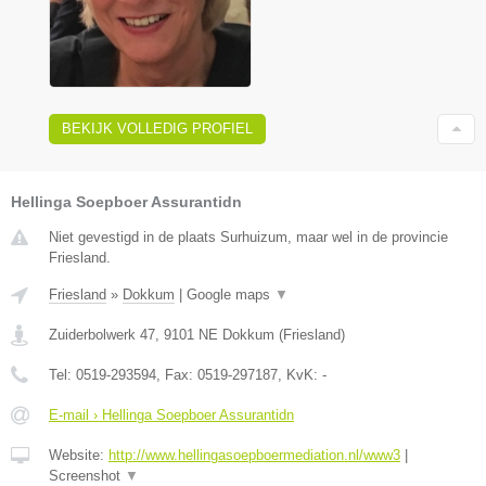
BEKIJK VOLLEDIG PROFIEL
Hellinga Soepboer Assurantidn
Niet gevestigd in de plaats Surhuizum, maar wel in de provincie
Friesland.
Friesland
»
Dokkum
|
Google maps
▼
Zuiderbolwerk 47
,
9101 NE
Dokkum
(
Friesland
)
Tel:
0519-293594
, Fax:
0519-297187
, KvK:
-
E-mail › Hellinga Soepboer Assurantidn
Website:
http://www.hellingasoepboermediation.nl/www3
|
Screenshot
▼