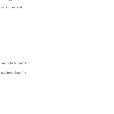
incie Friesland.
 verloofd bij het
▼
n, nalatenschap /
▼