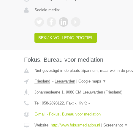
Sociale media:
BEKIJK VOLLEDIG PROFIEL
Fokus. Bureau voor mediation
Niet gevestigd in de plaats Spannum, maar wel in de prov
Friesland
»
Leeuwarden
|
Google maps
▼
Johannesleane 1
,
9086 CM
Leeuwarden
(
Friesland
)
Tel:
058-2893122
, Fax:
-
, KvK:
-
E-mail › Fokus. Bureau voor mediation
Website:
http://www.fokusmediation.nl
|
Screenshot
▼