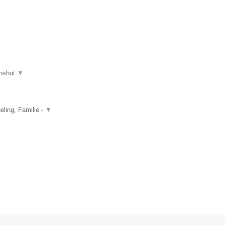
nshot
▼
ling, Familie -
▼