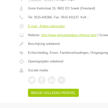
Grote Kerkstraat 15
,
8601 ED
Sneek
(
Friesland
)
Tel:
0515-426366
, Fax:
0515-431137
, KvK:
-
E-mail › Klabou advocaten
Website:
http://www.grijmansklabou.nl/home.html
|
Scree
Beschrijving onbekend
Echtscheiding, Erven, Familieverhoudingen, Omgangsrege
Openingstijden onbekend
Sociale media:
BEKIJK VOLLEDIG PROFIEL