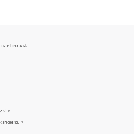
incie Friesland.
r.nl
▼
ngsregeling,
▼