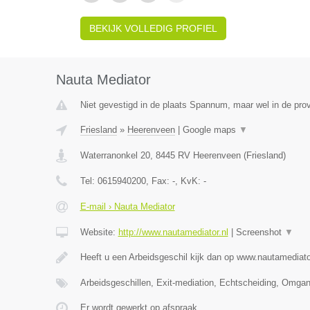
BEKIJK VOLLEDIG PROFIEL
Nauta Mediator
Niet gevestigd in de plaats Spannum, maar wel in de prov
Friesland
»
Heerenveen
|
Google maps
▼
Waterranonkel 20
,
8445 RV
Heerenveen
(
Friesland
)
Tel:
0615940200
, Fax:
-
, KvK:
-
E-mail › Nauta Mediator
Website:
http://www.nautamediator.nl
|
Screenshot
▼
Heeft u een Arbeidsgeschil kijk dan op www.nautamediato
Arbeidsgeschillen, Exit-mediation, Echtscheiding, Omga
Er wordt gewerkt op afspraak.