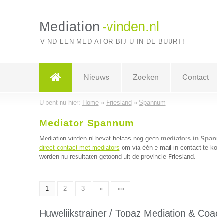
Mediation
-vinden.nl
VIND EEN MEDIATOR BIJ U IN DE BUURT!
Nieuws
Zoeken
Contact
U bent nu hier:
Home
»
Friesland
»
Spannum
Mediator Spannum
Mediation-vinden.nl bevat helaas nog geen
mediators in Spa
direct contact met mediators
om via één e-mail in contact te k
worden nu resultaten getoond uit de provincie Friesland.
1
2
3
»
»»
Huwelijkstrainer / Topaz Mediation & Coa