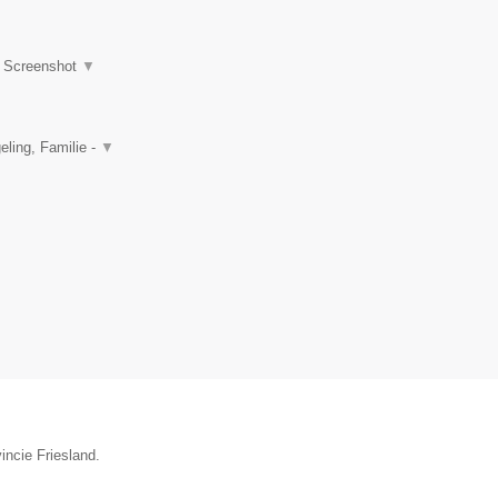
|
Screenshot
▼
ling, Familie -
▼
incie Friesland.