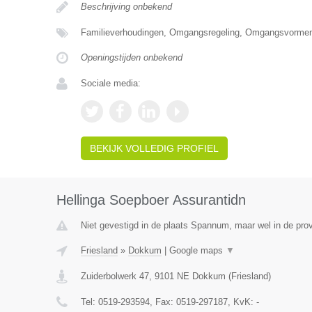
Beschrijving onbekend
Familieverhoudingen, Omgangsregeling, Omgangsvormen
Openingstijden onbekend
Sociale media:
BEKIJK VOLLEDIG PROFIEL
Hellinga Soepboer Assurantidn
Niet gevestigd in de plaats Spannum, maar wel in de prov
Friesland
»
Dokkum
|
Google maps
▼
Zuiderbolwerk 47
,
9101 NE
Dokkum
(
Friesland
)
Tel:
0519-293594
, Fax:
0519-297187
, KvK:
-