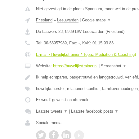
Niet gevestigd in de plaats Spannum, maar wel in de prov
Friesland
»
Leeuwarden
|
Google maps
▼
De Lauwers 23
,
8939 BW
Leeuwarden
(
Friesland
)
Tel:
06-53957989
, Fax:
-
, KvK:
01 15 93 83
E-mail › Huwelijkstrainer / Topaz Mediation & Coaching)
Website:
https://huwelijkstrainer.nl
|
Screenshot
▼
Ik help echtparen, pasgetrouwd en langgetrouwd, verliefd,
huwelijksherstel, relationeel conflict, familieverhoudinge
Er wordt gewerkt op afspraak.
Laatste tweets
▼
|
Laatste facebook posts
▼
Sociale media: