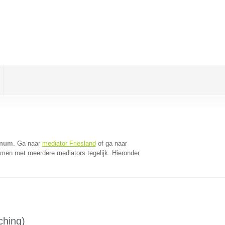
nnum
. Ga naar
mediator Friesland
of ga naar
omen met meerdere mediators tegelijk. Hieronder
ching)