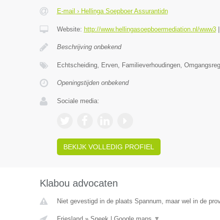
E-mail › Hellinga Soepboer Assurantidn
Website:
http://www.hellingasoepboermediation.nl/www3
Beschrijving onbekend
Echtscheiding, Erven, Familieverhoudingen, Omgangsrege
Openingstijden onbekend
Sociale media:
BEKIJK VOLLEDIG PROFIEL
Klabou advocaten
Niet gevestigd in de plaats Spannum, maar wel in de prov
Friesland
»
Sneek
|
Google maps
▼