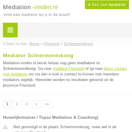
Ik ben een
mediator
Mediation
-vinden.nl
Vind een mediator bij u in de buurt!
U bent nu hier:
Home
»
Friesland
»
Schiermonnikoog
Mediator Schiermonnikoog
Mediation-vinden.nl bevat helaas nog geen
mediators in
Schiermonnikoog
. Ga naar
mediator Friesland
of ga naar
direct contact
met mediators
om via één e-mail in contact te komen met meerdere
mediators tegelijk. Hieronder worden nu resultaten getoond uit de
provincie Friesland.
1
2
3
»
»»
Huwelijkstrainer / Topaz Mediation & Coaching)
Niet gevestigd in de plaats Schiermonnikoog, maar wel in de