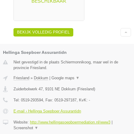
BEKIJK VOLLEDIG PROFIEL
Hellinga Soepboer Assurantidn
Niet gevestigd in de plaats Schiermonnikoog, maar wel in de
provincie Friesland.
Friesland
»
Dokkum
|
Google maps
▼
Zuiderbolwerk 47
,
9101 NE
Dokkum
(
Friesland
)
Tel:
0519-293594
, Fax:
0519-297187
, KvK:
-
E-mail › Hellinga Soepboer Assurantidn
Website:
http://www.hellingasoepboermediation.nl/www3
|
Screenshot
▼