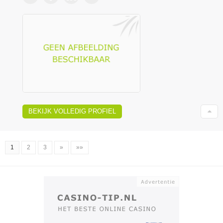
BEKIJK VOLLEDIG PROFIEL
1
2
3
»
»»