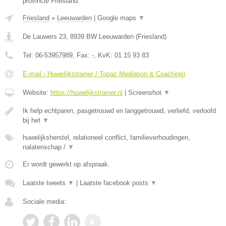
provincie Friesland.
Friesland
»
Leeuwarden
|
Google maps
▼
De Lauwers 23
,
8939 BW
Leeuwarden
(
Friesland
)
Tel:
06-53957989
, Fax:
-
, KvK:
01 15 93 83
E-mail › Huwelijkstrainer / Topaz Mediation & Coaching)
Website:
https://huwelijkstrainer.nl
|
Screenshot
▼
Ik help echtparen, pasgetrouwd en langgetrouwd, verliefd, verloofd
bij het
▼
huwelijksherstel, relationeel conflict, familieverhoudingen,
nalatenschap /
▼
Er wordt gewerkt op afspraak.
Laatste tweets
▼
|
Laatste facebook posts
▼
Sociale media: