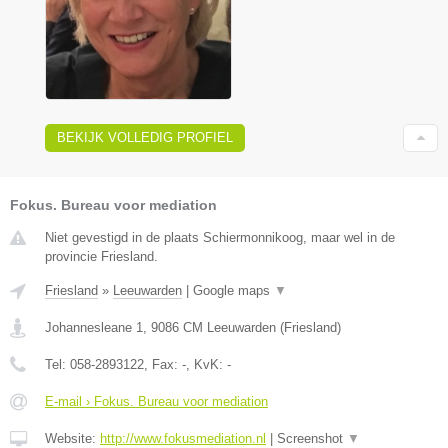
BEKIJK VOLLEDIG PROFIEL
Fokus. Bureau voor mediation
Niet gevestigd in de plaats Schiermonnikoog, maar wel in de
provincie Friesland.
Friesland
»
Leeuwarden
|
Google maps
▼
Johannesleane 1
,
9086 CM
Leeuwarden
(
Friesland
)
Tel:
058-2893122
, Fax:
-
, KvK:
-
E-mail › Fokus. Bureau voor mediation
Website:
http://www.fokusmediation.nl
|
Screenshot
▼