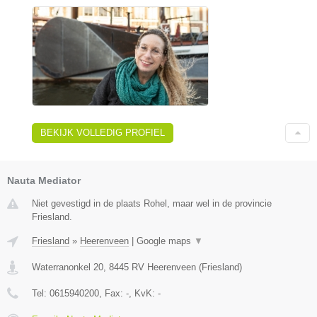
BEKIJK VOLLEDIG PROFIEL
Nauta Mediator
Niet gevestigd in de plaats Rohel, maar wel in de provincie
Friesland.
Friesland
»
Heerenveen
|
Google maps
▼
Waterranonkel 20
,
8445 RV
Heerenveen
(
Friesland
)
Tel:
0615940200
, Fax:
-
, KvK:
-