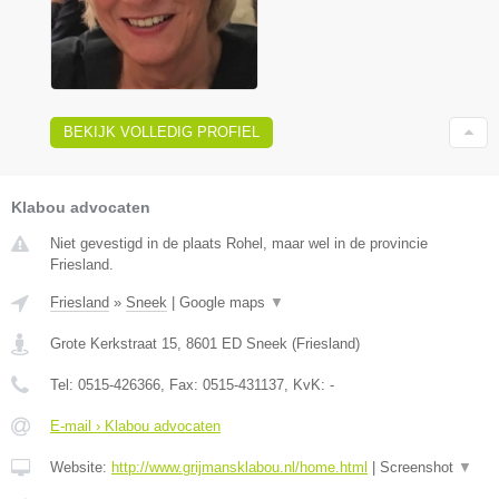
BEKIJK VOLLEDIG PROFIEL
Klabou advocaten
Niet gevestigd in de plaats Rohel, maar wel in de provincie
Friesland.
Friesland
»
Sneek
|
Google maps
▼
Grote Kerkstraat 15
,
8601 ED
Sneek
(
Friesland
)
Tel:
0515-426366
, Fax:
0515-431137
, KvK:
-
E-mail › Klabou advocaten
Website:
http://www.grijmansklabou.nl/home.html
|
Screenshot
▼