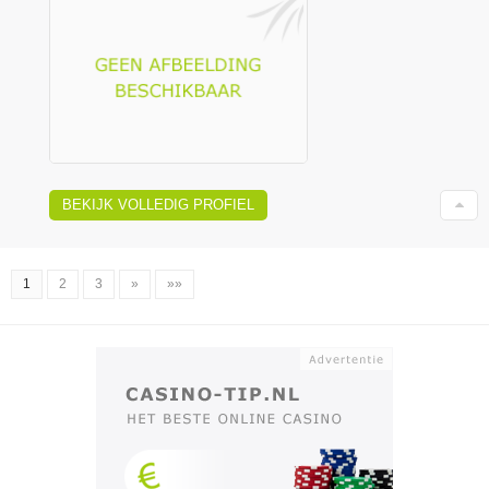
BEKIJK VOLLEDIG PROFIEL
1
2
3
»
»»