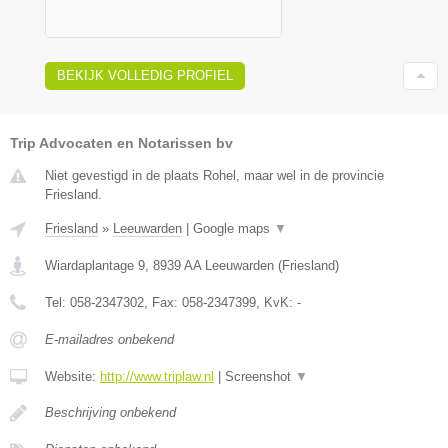
BEKIJK VOLLEDIG PROFIEL
Trip Advocaten en Notarissen bv
Niet gevestigd in de plaats Rohel, maar wel in de provincie
Friesland.
Friesland
»
Leeuwarden
|
Google maps
▼
Wiardaplantage 9
,
8939 AA
Leeuwarden
(
Friesland
)
Tel:
058-2347302
, Fax:
058-2347399
, KvK:
-
E-mailadres onbekend
Website:
http://www.triplaw.nl
|
Screenshot
▼
Beschrijving onbekend