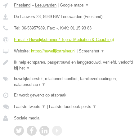
Friesland
»
Leeuwarden
|
Google maps
▼
De Lauwers 23
,
8939 BW
Leeuwarden
(
Friesland
)
Tel:
06-53957989
, Fax:
-
, KvK:
01 15 93 83
E-mail › Huwelijkstrainer / Topaz Mediation & Coaching)
Website:
https://huwelijkstrainer.nl
|
Screenshot
▼
Ik help echtparen, pasgetrouwd en langgetrouwd, verliefd, verloofd
bij het
▼
huwelijksherstel, relationeel conflict, familieverhoudingen,
nalatenschap /
▼
Er wordt gewerkt op afspraak.
Laatste tweets
▼
|
Laatste facebook posts
▼
Sociale media: