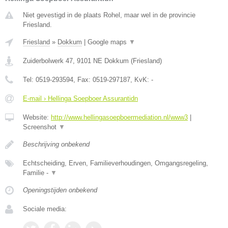
Niet gevestigd in de plaats Rohel, maar wel in de provincie
Friesland.
Friesland
»
Dokkum
|
Google maps
▼
Zuiderbolwerk 47
,
9101 NE
Dokkum
(
Friesland
)
Tel:
0519-293594
, Fax:
0519-297187
, KvK:
-
E-mail › Hellinga Soepboer Assurantidn
Website:
http://www.hellingasoepboermediation.nl/www3
|
Screenshot
▼
Beschrijving onbekend
Echtscheiding, Erven, Familieverhoudingen, Omgangsregeling,
Familie -
▼
Openingstijden onbekend
Sociale media: