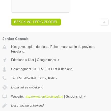
BEKIJK VOLLEDIG PROFIEL
Jonker Consult
Niet gevestigd in de plaats Rohel, maar wel in de provincie
Friesland.
Friesland
»
IJlst
|
Google maps
▼
Galamagracht 10
,
8651 EB
IJlst
(
Friesland
)
Tel:
0515-852169
, Fax:
-
, KvK:
-
E-mailadres onbekend
Website:
http://www.jonkerconsult.nl
|
Screenshot
▼
Beschrijving onbekend