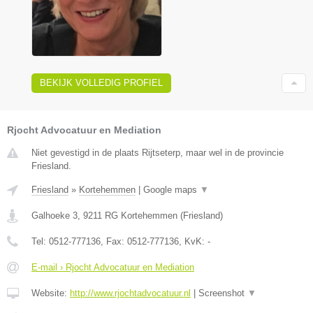
BEKIJK VOLLEDIG PROFIEL
Rjocht Advocatuur en Mediation
Niet gevestigd in de plaats Rijtseterp, maar wel in de provincie
Friesland.
Friesland
»
Kortehemmen
|
Google maps
▼
Galhoeke 3
,
9211 RG
Kortehemmen
(
Friesland
)
Tel:
0512-777136
, Fax:
0512-777136
, KvK:
-
E-mail › Rjocht Advocatuur en Mediation
Website:
http://www.rjochtadvocatuur.nl
|
Screenshot
▼