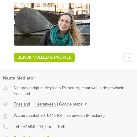
BEKIJK VOLLEDIG PROFIEL
Nauta Mediator
Niet gevestigd in de plaats Rijtseterp, maar wel in de provincie
Friesland.
Friesland
»
Heerenveen
|
Google maps
▼
Waterranonkel 20
,
8445 RV
Heerenveen
(
Friesland
)
Tel:
0615940200
, Fax:
-
, KvK:
-