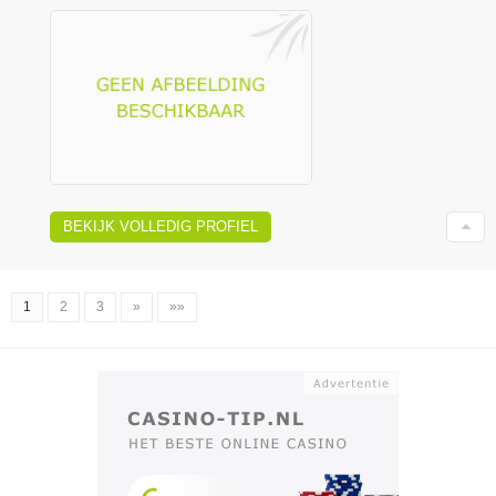
BEKIJK VOLLEDIG PROFIEL
1
2
3
»
»»