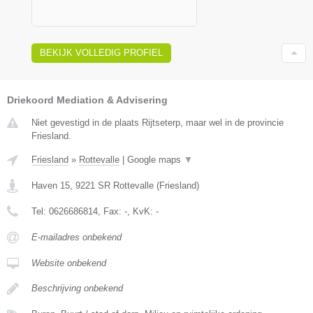
BEKIJK VOLLEDIG PROFIEL
Driekoord Mediation & Advisering
Niet gevestigd in de plaats Rijtseterp, maar wel in de provincie
Friesland.
Friesland
»
Rottevalle
|
Google maps
▼
Haven 15
,
9221 SR
Rottevalle
(
Friesland
)
Tel:
0626686814
, Fax:
-
, KvK:
-
E-mailadres onbekend
Website onbekend
Beschrijving onbekend