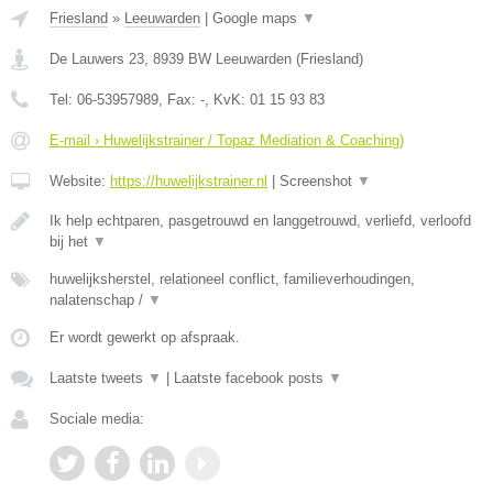
Friesland
»
Leeuwarden
|
Google maps
▼
De Lauwers 23
,
8939 BW
Leeuwarden
(
Friesland
)
Tel:
06-53957989
, Fax:
-
, KvK:
01 15 93 83
E-mail › Huwelijkstrainer / Topaz Mediation & Coaching)
Website:
https://huwelijkstrainer.nl
|
Screenshot
▼
Ik help echtparen, pasgetrouwd en langgetrouwd, verliefd, verloofd
bij het
▼
huwelijksherstel, relationeel conflict, familieverhoudingen,
nalatenschap /
▼
Er wordt gewerkt op afspraak.
Laatste tweets
▼
|
Laatste facebook posts
▼
Sociale media: