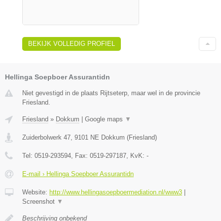
BEKIJK VOLLEDIG PROFIEL
Hellinga Soepboer Assurantidn
Niet gevestigd in de plaats Rijtseterp, maar wel in de provincie
Friesland.
Friesland
»
Dokkum
|
Google maps
▼
Zuiderbolwerk 47
,
9101 NE
Dokkum
(
Friesland
)
Tel:
0519-293594
, Fax:
0519-297187
, KvK:
-
E-mail › Hellinga Soepboer Assurantidn
Website:
http://www.hellingasoepboermediation.nl/www3
|
Screenshot
▼
Beschrijving onbekend