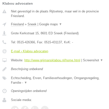
Klabou advocaten
Niet gevestigd in de plaats Rijtseterp, maar wel in de provincie
Friesland.
Friesland
»
Sneek
|
Google maps
▼
Grote Kerkstraat 15
,
8601 ED
Sneek
(
Friesland
)
Tel:
0515-426366
, Fax:
0515-431137
, KvK:
-
E-mail › Klabou advocaten
Website:
http://www.grijmansklabou.nl/home.html
|
Screenshot
▼
Beschrijving onbekend
Echtscheiding, Erven, Familieverhoudingen, Omgangsregeling,
Familie -
▼
Openingstijden onbekend
Sociale media: