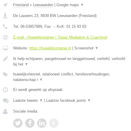
Friesland
»
Leeuwarden
|
Google maps
▼
De Lauwers 23
,
8939 BW
Leeuwarden
(
Friesland
)
Tel:
06-53957989
, Fax:
-
, KvK:
01 15 93 83
E-mail › Huwelijkstrainer / Topaz Mediation & Coaching)
Website:
https://huwelijkstrainer.nl
|
Screenshot
▼
Ik help echtparen, pasgetrouwd en langgetrouwd, verliefd, verloofd
bij het
▼
huwelijksherstel, relationeel conflict, familieverhoudingen,
nalatenschap /
▼
Er wordt gewerkt op afspraak.
Laatste tweets
▼
|
Laatste facebook posts
▼
Sociale media: