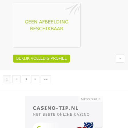
BEKIJK VOLLEDIG PROFIEL
1
2
3
»
»»