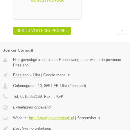
BEKIJK VOLLEDIG PROFIEL
Jonker Consult
Niet gevestigd in de plaats Poppenwier, maar wel in de provincie
Friesland.
Friesland
»
IJlst
|
Google maps
▼
Galamagracht 10
,
8651 EB
IJlst
(
Friesland
)
Tel:
0515-852169
, Fax:
-
, KvK:
-
E-mailadres onbekend
Website:
http://www.jonkerconsult.nl
|
Screenshot
▼
Beschrijving onbekend