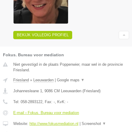
BEKIJK VOLLEDIG PROFIEL
Fokus. Bureau voor mediation
Niet gevestigd in de plaats Poppenwier, maar wel in de provincie
Friesland.
Friesland
»
Leeuwarden
|
Google maps
▼
Johannesleane 1
,
9086 CM
Leeuwarden
(
Friesland
)
Tel:
058-2893122
, Fax:
-
, KvK:
-
E-mail › Fokus. Bureau voor mediation
Website:
http://www.fokusmediation.nl
|
Screenshot
▼