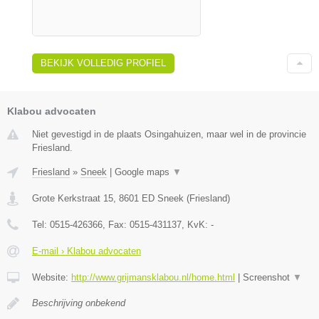
BEKIJK VOLLEDIG PROFIEL
Klabou advocaten
Niet gevestigd in de plaats Osingahuizen, maar wel in de provincie
Friesland.
Friesland
»
Sneek
|
Google maps
▼
Grote Kerkstraat 15
,
8601 ED
Sneek
(
Friesland
)
Tel:
0515-426366
, Fax:
0515-431137
, KvK:
-
E-mail › Klabou advocaten
Website:
http://www.grijmansklabou.nl/home.html
|
Screenshot
▼
Beschrijving onbekend