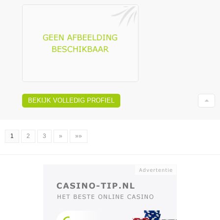
BEKIJK VOLLEDIG PROFIEL
1
2
3
»
»»