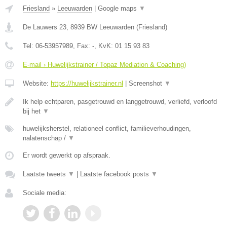
Friesland
»
Leeuwarden
|
Google maps
▼
De Lauwers 23
,
8939 BW
Leeuwarden
(
Friesland
)
Tel:
06-53957989
, Fax:
-
, KvK:
01 15 93 83
E-mail › Huwelijkstrainer / Topaz Mediation & Coaching)
Website:
https://huwelijkstrainer.nl
|
Screenshot
▼
Ik help echtparen, pasgetrouwd en langgetrouwd, verliefd, verloofd
bij het
▼
huwelijksherstel, relationeel conflict, familieverhoudingen,
nalatenschap /
▼
Er wordt gewerkt op afspraak.
Laatste tweets
▼
|
Laatste facebook posts
▼
Sociale media: