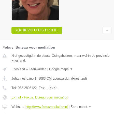
BEKIJK VOLLEDIG PROFIEL
Fokus. Bureau voor mediation
Niet gevestigd in de plaats Osingahuizen, maar wel in de provincie
Friesland.
Friesland
»
Leeuwarden
|
Google maps
▼
Johannesleane 1
,
9086 CM
Leeuwarden
(
Friesland
)
Tel:
058-2893122
, Fax:
-
, KvK:
-
E-mail › Fokus. Bureau voor mediation
Website:
http://www.fokusmediation.nl
|
Screenshot
▼