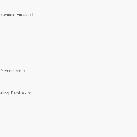
rovincie Friesland.
|
Screenshot
▼
ling, Familie -
▼