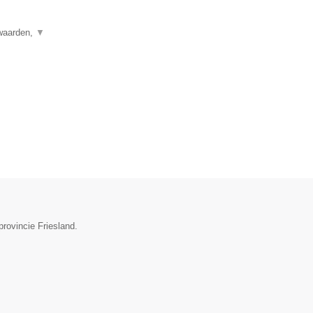
rwaarden,
▼
rovincie Friesland.