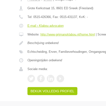
Grote Kerkstraat 15
,
8601 ED
Sneek
(
Friesland
)
Tel:
0515-426366
, Fax:
0515-431137
, KvK:
-
E-mail › Klabou advocaten
Website:
http://www.grijmansklabou.nl/home.html
|
Scree
Beschrijving onbekend
Echtscheiding, Erven, Familieverhoudingen, Omgangsrege
Openingstijden onbekend
Sociale media:
BEKIJK VOLLEDIG PROFIEL