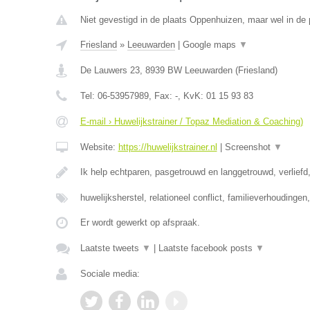
Niet gevestigd in de plaats Oppenhuizen, maar wel in de p
Friesland
»
Leeuwarden
|
Google maps
▼
De Lauwers 23
,
8939 BW
Leeuwarden
(
Friesland
)
Tel:
06-53957989
, Fax:
-
, KvK:
01 15 93 83
E-mail › Huwelijkstrainer / Topaz Mediation & Coaching)
Website:
https://huwelijkstrainer.nl
|
Screenshot
▼
Ik help echtparen, pasgetrouwd en langgetrouwd, verliefd,
huwelijksherstel, relationeel conflict, familieverhoudinge
Er wordt gewerkt op afspraak.
Laatste tweets
▼
|
Laatste facebook posts
▼
Sociale media: