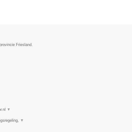
rovincie Friesland.
r.nl
▼
ngsregeling,
▼