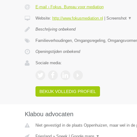
E-mail › Fokus. Bureau voor mediation
Website:
http://www.fokusmediation.nl
|
Screenshot
▼
Beschrijving onbekend
Familieverhoudingen, Omgangsregeling, Omgangsvormen
Openingstijden onbekend
Sociale media:
BEKIJK VOLLEDIG PROFIEL
Klabou advocaten
Niet gevestigd in de plaats Oppenhuizen, maar wel in de p
Friesland
»
Sneek
|
Google maps
▼