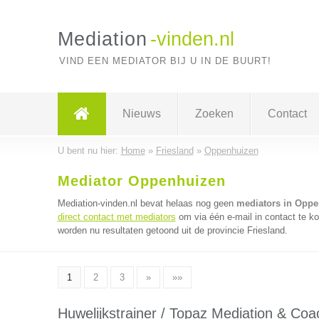
Mediation
-vinden.nl
VIND EEN MEDIATOR BIJ U IN DE BUURT!
Nieuws
Zoeken
Contact
U bent nu hier:
Home
»
Friesland
»
Oppenhuizen
Mediator Oppenhuizen
Mediation-vinden.nl bevat helaas nog geen
mediators in Opp
direct contact met mediators
om via één e-mail in contact te k
worden nu resultaten getoond uit de provincie Friesland.
1
2
3
»
»»
Huwelijkstrainer / Topaz Mediation & Coa