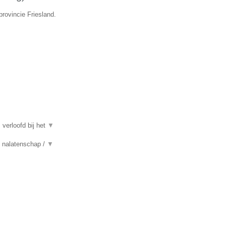
rovincie Friesland.
 verloofd bij het
▼
n, nalatenschap /
▼