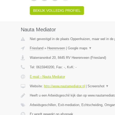
BEKIJK VOLLEDIG PROFIEL
Nauta Mediator
Niet gevestigd in de plaats Oppenhuizen, maar wel in de p
Friesland
»
Heerenveen
|
Google maps
▼
Waterranonkel 20
,
8445 RV
Heerenveen
(
Friesland
)
Tel:
0615940200
, Fax:
-
, KvK:
-
E-mail › Nauta Mediator
Website:
http://www.nautamediator.nl
|
Screenshot
▼
Heeft u een Arbeidsgeschil kijk dan op www.nautamediato
Arbeidsgeschillen, Exit-mediation, Echtscheiding, Omga
Er wordt gewerkt op afspraak.