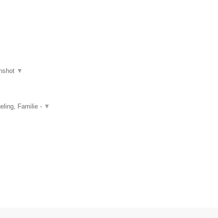
nshot
▼
ling, Familie -
▼