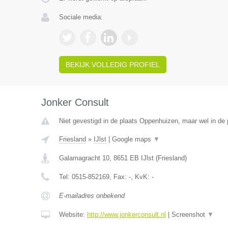
Sociale media:
BEKIJK VOLLEDIG PROFIEL
Jonker Consult
Niet gevestigd in de plaats Oppenhuizen, maar wel in de p
Friesland
»
IJlst
|
Google maps
▼
Galamagracht 10
,
8651 EB
IJlst
(
Friesland
)
Tel:
0515-852169
, Fax:
-
, KvK:
-
E-mailadres onbekend
Website:
http://www.jonkerconsult.nl
|
Screenshot
▼