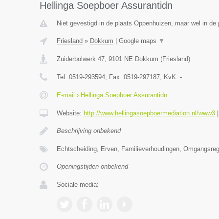
Hellinga Soepboer Assurantidn
Niet gevestigd in de plaats Oppenhuizen, maar wel in de p
Friesland
»
Dokkum
|
Google maps
▼
Zuiderbolwerk 47
,
9101 NE
Dokkum
(
Friesland
)
Tel:
0519-293594
, Fax:
0519-297187
, KvK:
-
E-mail › Hellinga Soepboer Assurantidn
Website:
http://www.hellingasoepboermediation.nl/www3
Beschrijving onbekend
Echtscheiding, Erven, Familieverhoudingen, Omgangsrege
Openingstijden onbekend
Sociale media: