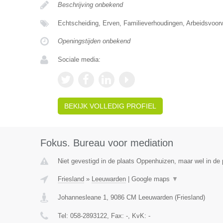
Beschrijving onbekend
Echtscheiding, Erven, Familieverhoudingen, Arbeidsvoo
Openingstijden onbekend
Sociale media:
BEKIJK VOLLEDIG PROFIEL
Fokus. Bureau voor mediation
Niet gevestigd in de plaats Oppenhuizen, maar wel in de p
Friesland
»
Leeuwarden
|
Google maps
▼
Johannesleane 1
,
9086 CM
Leeuwarden
(
Friesland
)
Tel:
058-2893122
, Fax:
-
, KvK:
-