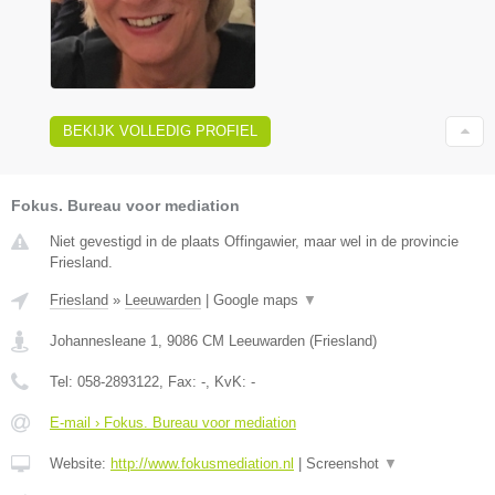
BEKIJK VOLLEDIG PROFIEL
Fokus. Bureau voor mediation
Niet gevestigd in de plaats Offingawier, maar wel in de provincie
Friesland.
Friesland
»
Leeuwarden
|
Google maps
▼
Johannesleane 1
,
9086 CM
Leeuwarden
(
Friesland
)
Tel:
058-2893122
, Fax:
-
, KvK:
-
E-mail › Fokus. Bureau voor mediation
Website:
http://www.fokusmediation.nl
|
Screenshot
▼