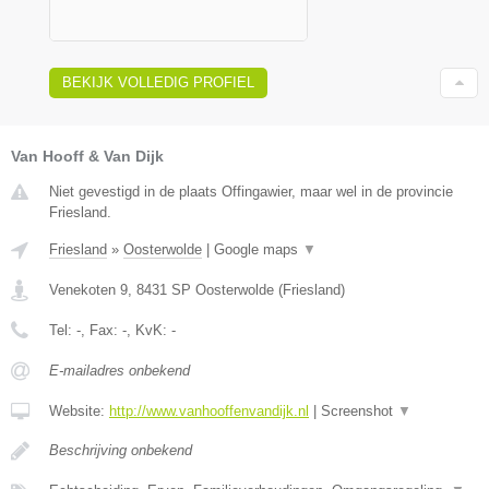
BEKIJK VOLLEDIG PROFIEL
Van Hooff & Van Dijk
Niet gevestigd in de plaats Offingawier, maar wel in de provincie
Friesland.
Friesland
»
Oosterwolde
|
Google maps
▼
Venekoten 9
,
8431 SP
Oosterwolde
(
Friesland
)
Tel:
-
, Fax:
-
, KvK:
-
E-mailadres onbekend
Website:
http://www.vanhooffenvandijk.nl
|
Screenshot
▼
Beschrijving onbekend