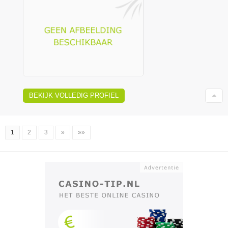
BEKIJK VOLLEDIG PROFIEL
1
2
3
»
»»