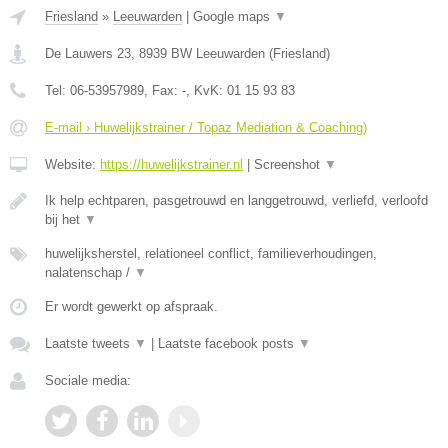
Friesland
»
Leeuwarden
|
Google maps
▼
De Lauwers 23
,
8939 BW
Leeuwarden
(
Friesland
)
Tel:
06-53957989
, Fax:
-
, KvK:
01 15 93 83
E-mail › Huwelijkstrainer / Topaz Mediation & Coaching)
Website:
https://huwelijkstrainer.nl
|
Screenshot
▼
Ik help echtparen, pasgetrouwd en langgetrouwd, verliefd, verloofd
bij het
▼
huwelijksherstel, relationeel conflict, familieverhoudingen,
nalatenschap /
▼
Er wordt gewerkt op afspraak.
Laatste tweets
▼
|
Laatste facebook posts
▼
Sociale media: