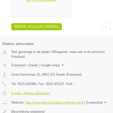
BEKIJK VOLLEDIG PROFIEL
Klabou advocaten
Niet gevestigd in de plaats Offingawier, maar wel in de provincie
Friesland.
Friesland
»
Sneek
|
Google maps
▼
Grote Kerkstraat 15
,
8601 ED
Sneek
(
Friesland
)
Tel:
0515-426366
, Fax:
0515-431137
, KvK:
-
E-mail › Klabou advocaten
Website:
http://www.grijmansklabou.nl/home.html
|
Screenshot
▼
Beschrijving onbekend