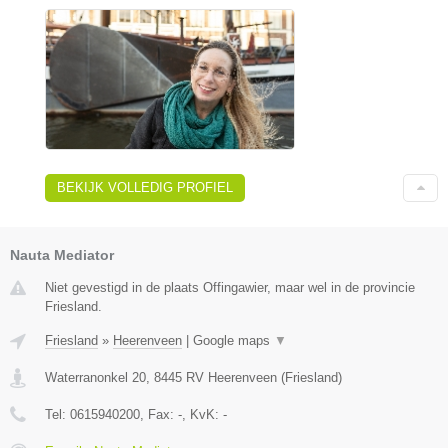
BEKIJK VOLLEDIG PROFIEL
Nauta Mediator
Niet gevestigd in de plaats Offingawier, maar wel in de provincie
Friesland.
Friesland
»
Heerenveen
|
Google maps
▼
Waterranonkel 20
,
8445 RV
Heerenveen
(
Friesland
)
Tel:
0615940200
, Fax:
-
, KvK:
-