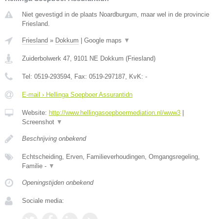
Niet gevestigd in de plaats Noardburgum, maar wel in de provincie
Friesland.
Friesland
»
Dokkum
|
Google maps
▼
Zuiderbolwerk 47
,
9101 NE
Dokkum
(
Friesland
)
Tel:
0519-293594
, Fax:
0519-297187
, KvK:
-
E-mail › Hellinga Soepboer Assurantidn
Website:
http://www.hellingasoepboermediation.nl/www3
|
Screenshot
▼
Beschrijving onbekend
Echtscheiding, Erven, Familieverhoudingen, Omgangsregeling,
Familie -
▼
Openingstijden onbekend
Sociale media: