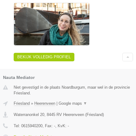
BEKIJK VOLLEDIG PROFIEL
Nauta Mediator
Niet gevestigd in de plaats Noardburgum, maar wel in de provincie
Friesland.
Friesland
»
Heerenveen
|
Google maps
▼
Waterranonkel 20
,
8445 RV
Heerenveen
(
Friesland
)
Tel:
0615940200
, Fax:
-
, KvK:
-