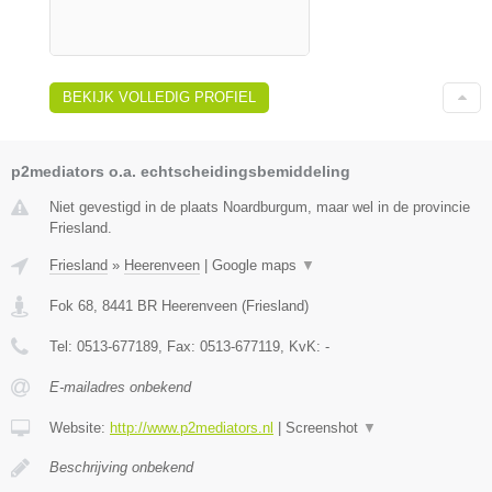
BEKIJK VOLLEDIG PROFIEL
p2mediators o.a. echtscheidingsbemiddeling
Niet gevestigd in de plaats Noardburgum, maar wel in de provincie
Friesland.
Friesland
»
Heerenveen
|
Google maps
▼
Fok 68
,
8441 BR
Heerenveen
(
Friesland
)
Tel:
0513-677189
, Fax:
0513-677119
, KvK:
-
E-mailadres onbekend
Website:
http://www.p2mediators.nl
|
Screenshot
▼
Beschrijving onbekend