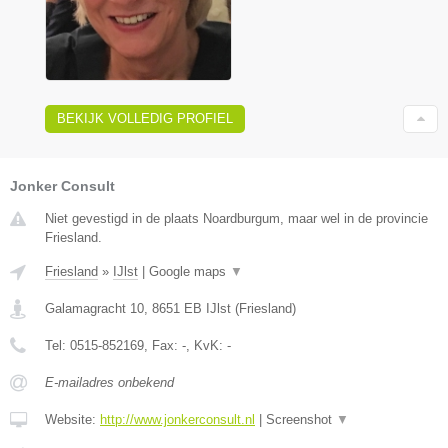
BEKIJK VOLLEDIG PROFIEL
Jonker Consult
Niet gevestigd in de plaats Noardburgum, maar wel in de provincie
Friesland.
Friesland
»
IJlst
|
Google maps
▼
Galamagracht 10
,
8651 EB
IJlst
(
Friesland
)
Tel:
0515-852169
, Fax:
-
, KvK:
-
E-mailadres onbekend
Website:
http://www.jonkerconsult.nl
|
Screenshot
▼