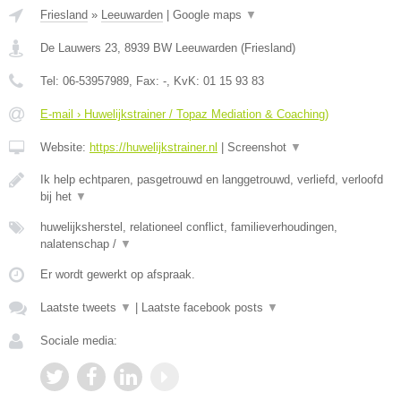
Friesland
»
Leeuwarden
|
Google maps
▼
De Lauwers 23
,
8939 BW
Leeuwarden
(
Friesland
)
Tel:
06-53957989
, Fax:
-
, KvK:
01 15 93 83
E-mail › Huwelijkstrainer / Topaz Mediation & Coaching)
Website:
https://huwelijkstrainer.nl
|
Screenshot
▼
Ik help echtparen, pasgetrouwd en langgetrouwd, verliefd, verloofd
bij het
▼
huwelijksherstel, relationeel conflict, familieverhoudingen,
nalatenschap /
▼
Er wordt gewerkt op afspraak.
Laatste tweets
▼
|
Laatste facebook posts
▼
Sociale media: