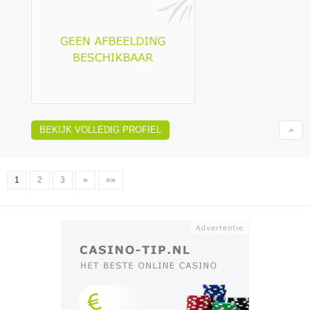
BEKIJK VOLLEDIG PROFIEL
1
2
3
»
»»