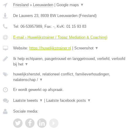
Friesland
»
Leeuwarden
|
Google maps
▼
De Lauwers 23
,
8939 BW
Leeuwarden
(
Friesland
)
Tel:
06-53957989
, Fax:
-
, KvK:
01 15 93 83
E-mail › Huwelijkstrainer / Topaz Mediation & Coaching)
Website:
https://huwelijkstrainer.nl
|
Screenshot
▼
Ik help echtparen, pasgetrouwd en langgetrouwd, verliefd, verloofd
bij het
▼
huwelijksherstel, relationeel conflict, familieverhoudingen,
nalatenschap /
▼
Er wordt gewerkt op afspraak.
Laatste tweets
▼
|
Laatste facebook posts
▼
Sociale media: