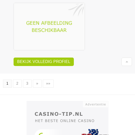
BEKIJK VOLLEDIG PROFIEL
1
2
3
»
»»