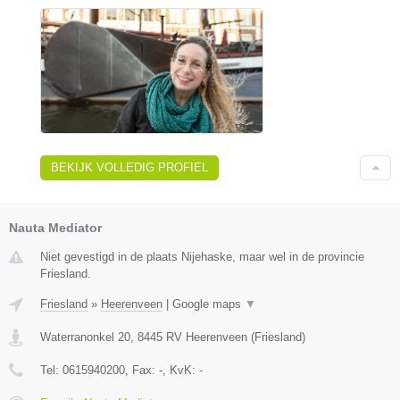
BEKIJK VOLLEDIG PROFIEL
Nauta Mediator
Niet gevestigd in de plaats Nijehaske, maar wel in de provincie
Friesland.
Friesland
»
Heerenveen
|
Google maps
▼
Waterranonkel 20
,
8445 RV
Heerenveen
(
Friesland
)
Tel:
0615940200
, Fax:
-
, KvK:
-