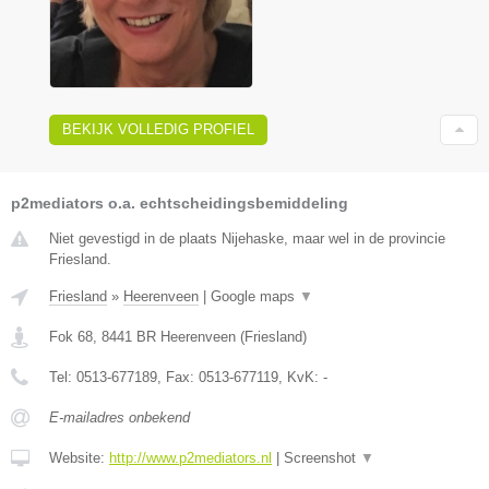
BEKIJK VOLLEDIG PROFIEL
p2mediators o.a. echtscheidingsbemiddeling
Niet gevestigd in de plaats Nijehaske, maar wel in de provincie
Friesland.
Friesland
»
Heerenveen
|
Google maps
▼
Fok 68
,
8441 BR
Heerenveen
(
Friesland
)
Tel:
0513-677189
, Fax:
0513-677119
, KvK:
-
E-mailadres onbekend
Website:
http://www.p2mediators.nl
|
Screenshot
▼