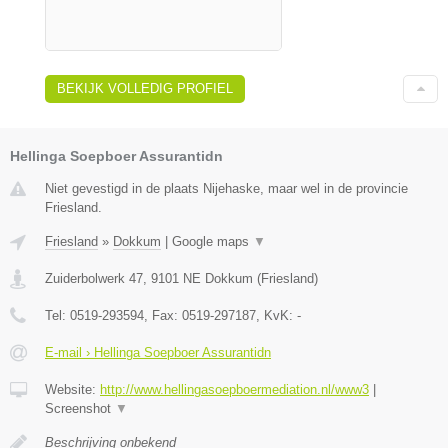
BEKIJK VOLLEDIG PROFIEL
Hellinga Soepboer Assurantidn
Niet gevestigd in de plaats Nijehaske, maar wel in de provincie
Friesland.
Friesland
»
Dokkum
|
Google maps
▼
Zuiderbolwerk 47
,
9101 NE
Dokkum
(
Friesland
)
Tel:
0519-293594
, Fax:
0519-297187
, KvK:
-
E-mail › Hellinga Soepboer Assurantidn
Website:
http://www.hellingasoepboermediation.nl/www3
|
Screenshot
▼
Beschrijving onbekend