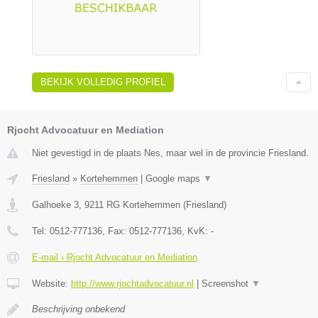
BEKIJK VOLLEDIG PROFIEL
Rjocht Advocatuur en Mediation
Niet gevestigd in de plaats Nes, maar wel in de provincie Friesland.
Friesland
»
Kortehemmen
|
Google maps
▼
Galhoeke 3
,
9211 RG
Kortehemmen
(
Friesland
)
Tel:
0512-777136
, Fax:
0512-777136
, KvK:
-
E-mail › Rjocht Advocatuur en Mediation
Website:
http://www.rjochtadvocatuur.nl
|
Screenshot
▼
Beschrijving onbekend