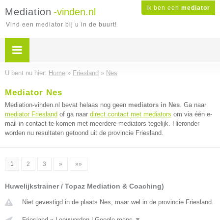
Ik ben een
mediator
Mediation
-vinden.nl
Vind een mediator bij u in de buurt!
U bent nu hier:
Home
»
Friesland
»
Nes
Mediator Nes
Mediation-vinden.nl bevat helaas nog geen
mediators in Nes
. Ga naar
mediator Friesland
of ga naar
direct contact met mediators
om via één e-
mail in contact te komen met meerdere mediators tegelijk. Hieronder
worden nu resultaten getoond uit de provincie Friesland.
1
2
3
»
»»
Huwelijkstrainer / Topaz Mediation & Coaching)
Niet gevestigd in de plaats Nes, maar wel in de provincie Friesland.
Friesland
»
Leeuwarden
|
Google maps
▼