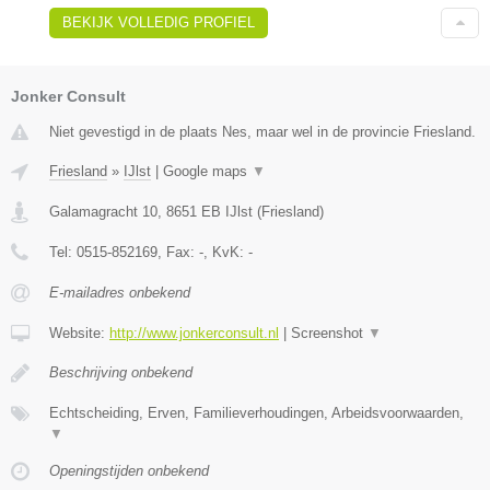
BEKIJK VOLLEDIG PROFIEL
Jonker Consult
Niet gevestigd in de plaats Nes, maar wel in de provincie Friesland.
Friesland
»
IJlst
|
Google maps
▼
Galamagracht 10
,
8651 EB
IJlst
(
Friesland
)
Tel:
0515-852169
, Fax:
-
, KvK:
-
E-mailadres onbekend
Website:
http://www.jonkerconsult.nl
|
Screenshot
▼
Beschrijving onbekend
Echtscheiding, Erven, Familieverhoudingen, Arbeidsvoorwaarden,
▼
Openingstijden onbekend