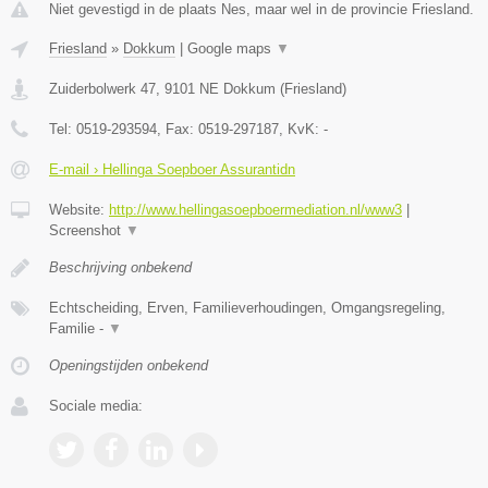
Niet gevestigd in de plaats Nes, maar wel in de provincie Friesland.
Friesland
»
Dokkum
|
Google maps
▼
Zuiderbolwerk 47
,
9101 NE
Dokkum
(
Friesland
)
Tel:
0519-293594
, Fax:
0519-297187
, KvK:
-
E-mail › Hellinga Soepboer Assurantidn
Website:
http://www.hellingasoepboermediation.nl/www3
|
Screenshot
▼
Beschrijving onbekend
Echtscheiding, Erven, Familieverhoudingen, Omgangsregeling,
Familie -
▼
Openingstijden onbekend
Sociale media: