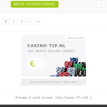
BEKIJK VOLLEDIG PROFIEL
1
2
3
»
»»
Uw advertentie hier? Mail ons
Ik kwam, ik zocht, ik vond - Julius Caesar / 47 v.Chr. ;)