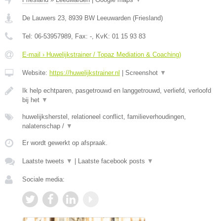
De Lauwers 23
,
8939 BW
Leeuwarden
(
Friesland
)
Tel:
06-53957989
, Fax:
-
, KvK:
01 15 93 83
E-mail › Huwelijkstrainer / Topaz Mediation & Coaching)
Website:
https://huwelijkstrainer.nl
|
Screenshot
▼
Ik help echtparen, pasgetrouwd en langgetrouwd, verliefd, verloofd
bij het
▼
huwelijksherstel, relationeel conflict, familieverhoudingen,
nalatenschap /
▼
Er wordt gewerkt op afspraak.
Laatste tweets
▼
|
Laatste facebook posts
▼
Sociale media: