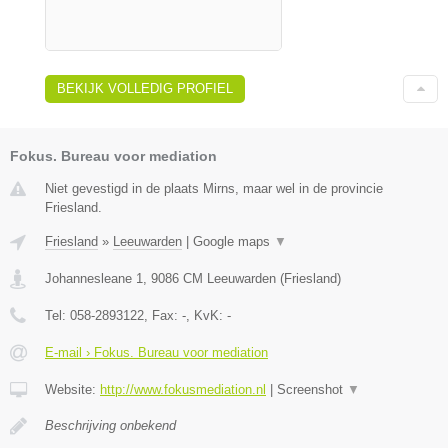
BEKIJK VOLLEDIG PROFIEL
Fokus. Bureau voor mediation
Niet gevestigd in de plaats Mirns, maar wel in de provincie
Friesland.
Friesland
»
Leeuwarden
|
Google maps
▼
Johannesleane 1
,
9086 CM
Leeuwarden
(
Friesland
)
Tel:
058-2893122
, Fax:
-
, KvK:
-
E-mail › Fokus. Bureau voor mediation
Website:
http://www.fokusmediation.nl
|
Screenshot
▼
Beschrijving onbekend