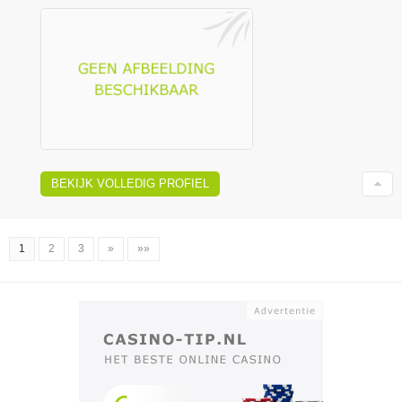
BEKIJK VOLLEDIG PROFIEL
1
2
3
»
»»