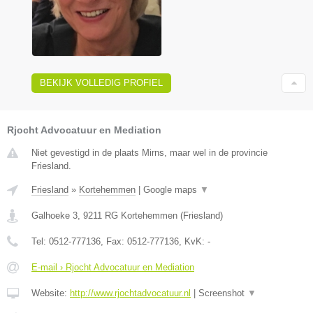
BEKIJK VOLLEDIG PROFIEL
Rjocht Advocatuur en Mediation
Niet gevestigd in de plaats Mirns, maar wel in de provincie
Friesland.
Friesland
»
Kortehemmen
|
Google maps
▼
Galhoeke 3
,
9211 RG
Kortehemmen
(
Friesland
)
Tel:
0512-777136
, Fax:
0512-777136
, KvK:
-
E-mail › Rjocht Advocatuur en Mediation
Website:
http://www.rjochtadvocatuur.nl
|
Screenshot
▼