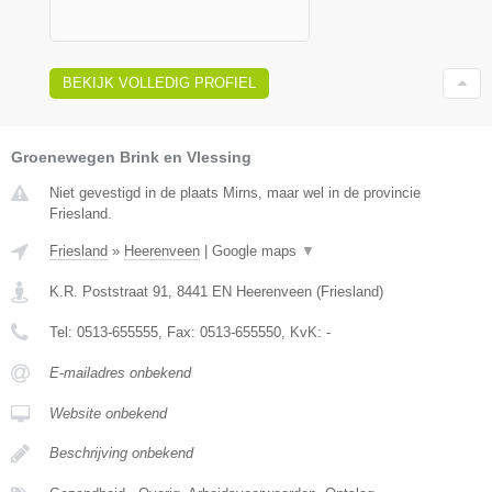
BEKIJK VOLLEDIG PROFIEL
Groenewegen Brink en Vlessing
Niet gevestigd in de plaats Mirns, maar wel in de provincie
Friesland.
Friesland
»
Heerenveen
|
Google maps
▼
K.R. Poststraat 91
,
8441 EN
Heerenveen
(
Friesland
)
Tel:
0513-655555
, Fax:
0513-655550
, KvK:
-
E-mailadres onbekend
Website onbekend
Beschrijving onbekend