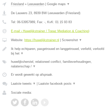
Friesland
»
Leeuwarden
|
Google maps
▼
De Lauwers 23
,
8939 BW
Leeuwarden
(
Friesland
)
Tel:
06-53957989
, Fax:
-
, KvK:
01 15 93 83
E-mail › Huwelijkstrainer / Topaz Mediation & Coaching)
Website:
https://huwelijkstrainer.nl
|
Screenshot
▼
Ik help echtparen, pasgetrouwd en langgetrouwd, verliefd, verloofd
bij het
▼
huwelijksherstel, relationeel conflict, familieverhoudingen,
nalatenschap /
▼
Er wordt gewerkt op afspraak.
Laatste tweets
▼
|
Laatste facebook posts
▼
Sociale media: