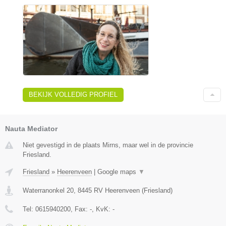
BEKIJK VOLLEDIG PROFIEL
Nauta Mediator
Niet gevestigd in de plaats Mirns, maar wel in de provincie
Friesland.
Friesland
»
Heerenveen
|
Google maps
▼
Waterranonkel 20
,
8445 RV
Heerenveen
(
Friesland
)
Tel:
0615940200
, Fax:
-
, KvK:
-