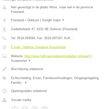
Niet gevestigd in de plaats Mirns, maar wel in de provincie
Friesland.
Friesland
»
Dokkum
|
Google maps
▼
Zuiderbolwerk 47
,
9101 NE
Dokkum
(
Friesland
)
Tel:
0519-293594
, Fax:
0519-297187
, KvK:
-
E-mail › Hellinga Soepboer Assurantidn
Website:
http://www.hellingasoepboermediation.nl/www3
|
Screenshot
▼
Beschrijving onbekend
Echtscheiding, Erven, Familieverhoudingen, Omgangsregeling,
Familie -
▼
Openingstijden onbekend
Sociale media: