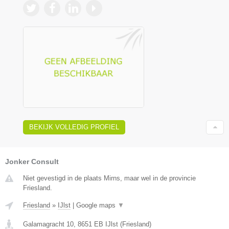
BEKIJK VOLLEDIG PROFIEL
Jonker Consult
Niet gevestigd in de plaats Mirns, maar wel in de provincie
Friesland.
Friesland
»
IJlst
|
Google maps
▼
Galamagracht 10
,
8651 EB
IJlst
(
Friesland
)