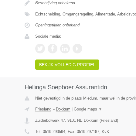
Beschrijving onbekend
Echtscheiding, Omgangsregeling, Alimentatie, Arbeidsvo
Openingstijden onbekend
Sociale media:
BEKIJK VOLLEDIG PROFIEL
Hellinga Soepboer Assurantidn
Niet gevestigd in de plaats Miedum, maar wel in de provin
Friesland
»
Dokkum
|
Google maps
▼
Zuiderbolwerk 47
,
9101 NE
Dokkum
(
Friesland
)
Tel:
0519-293594
, Fax:
0519-297187
, KvK:
-