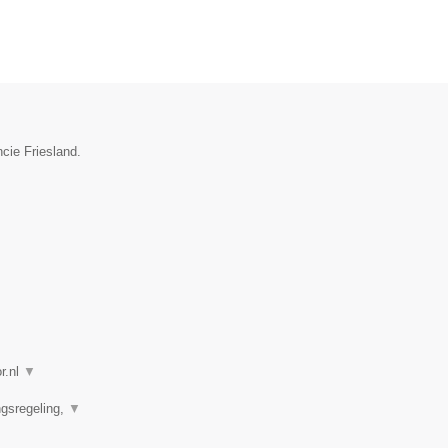
cie Friesland.
r.nl
▼
ngsregeling,
▼