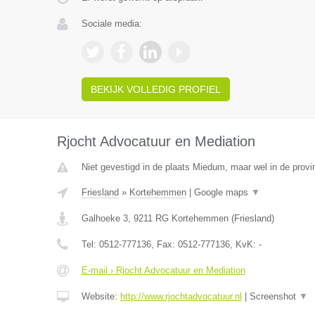
Sociale media:
BEKIJK VOLLEDIG PROFIEL
Rjocht Advocatuur en Mediation
Niet gevestigd in de plaats Miedum, maar wel in de provin
Friesland
»
Kortehemmen
|
Google maps
▼
Galhoeke 3
,
9211 RG
Kortehemmen
(
Friesland
)
Tel:
0512-777136
, Fax:
0512-777136
, KvK:
-
E-mail › Rjocht Advocatuur en Mediation
Website:
http://www.rjochtadvocatuur.nl
|
Screenshot
▼