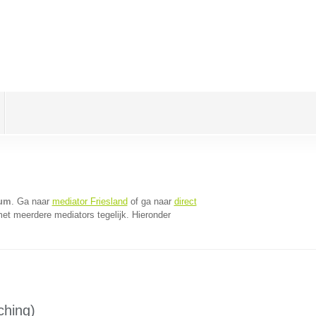
dum
. Ga naar
mediator Friesland
of ga naar
direct
et meerdere mediators tegelijk. Hieronder
ching)