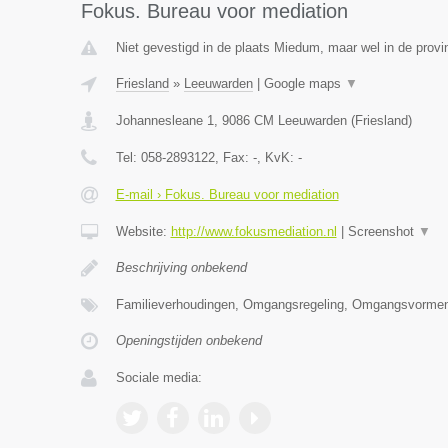
Fokus. Bureau voor mediation
Niet gevestigd in de plaats Miedum, maar wel in de provin
Friesland
»
Leeuwarden
|
Google maps
▼
Johannesleane 1
,
9086 CM
Leeuwarden
(
Friesland
)
Tel:
058-2893122
, Fax:
-
, KvK:
-
E-mail › Fokus. Bureau voor mediation
Website:
http://www.fokusmediation.nl
|
Screenshot
▼
Beschrijving onbekend
Familieverhoudingen, Omgangsregeling, Omgangsvormen
Openingstijden onbekend
Sociale media: