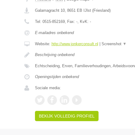
Galamagracht 10
,
8651 EB
IJlst
(
Friesland
)
Tel:
0515-852169
, Fax:
-
, KvK:
-
E-mailadres onbekend
Website:
http://www.jonkerconsult.nl
|
Screenshot
▼
Beschrijving onbekend
Echtscheiding, Erven, Familieverhoudingen, Arbeidsvoo
Openingstijden onbekend
Sociale media:
BEKIJK VOLLEDIG PROFIEL