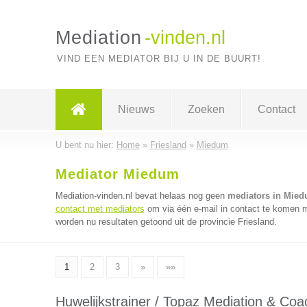
Mediation
-vinden.nl
VIND EEN MEDIATOR BIJ U IN DE BUURT!
Nieuws
Zoeken
Contact
U bent nu hier:
Home
»
Friesland
»
Miedum
Mediator Miedum
Mediation-vinden.nl bevat helaas nog geen
mediators in Mie
contact met mediators
om via één e-mail in contact te komen m
worden nu resultaten getoond uit de provincie Friesland.
1
2
3
»
»»
Huwelijkstrainer / Topaz Mediation & Coa