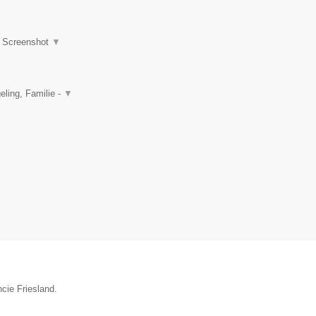
|
Screenshot
▼
ling, Familie -
▼
cie Friesland.