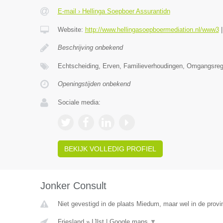
E-mail › Hellinga Soepboer Assurantidn
Website:
http://www.hellingasoepboermediation.nl/www3
Beschrijving onbekend
Echtscheiding, Erven, Familieverhoudingen, Omgangsrege
Openingstijden onbekend
Sociale media:
BEKIJK VOLLEDIG PROFIEL
Jonker Consult
Niet gevestigd in de plaats Miedum, maar wel in de provin
Friesland
»
IJlst
|
Google maps
▼