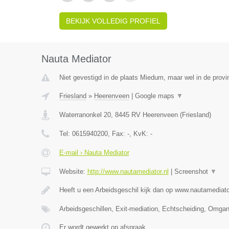
BEKIJK VOLLEDIG PROFIEL
Nauta Mediator
Niet gevestigd in de plaats Miedum, maar wel in de provin
Friesland
»
Heerenveen
|
Google maps
▼
Waterranonkel 20
,
8445 RV
Heerenveen
(
Friesland
)
Tel:
0615940200
, Fax:
-
, KvK:
-
E-mail › Nauta Mediator
Website:
http://www.nautamediator.nl
|
Screenshot
▼
Heeft u een Arbeidsgeschil kijk dan op www.nautamediato
Arbeidsgeschillen, Exit-mediation, Echtscheiding, Omga
Er wordt gewerkt op afspraak.