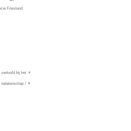
cie Friesland.
 verloofd bij het
▼
n, nalatenschap /
▼