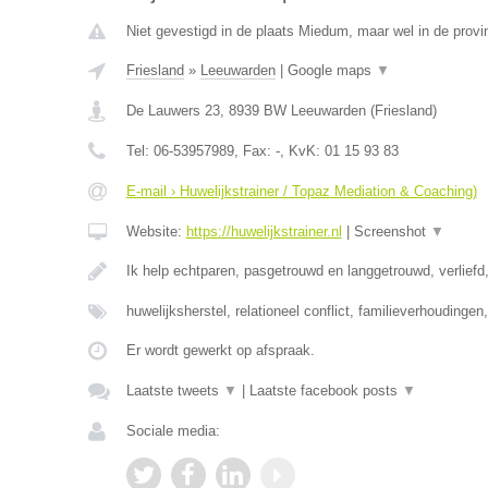
Niet gevestigd in de plaats Miedum, maar wel in de provin
Friesland
»
Leeuwarden
|
Google maps
▼
De Lauwers 23
,
8939 BW
Leeuwarden
(
Friesland
)
Tel:
06-53957989
, Fax:
-
, KvK:
01 15 93 83
E-mail › Huwelijkstrainer / Topaz Mediation & Coaching)
Website:
https://huwelijkstrainer.nl
|
Screenshot
▼
Ik help echtparen, pasgetrouwd en langgetrouwd, verliefd,
huwelijksherstel, relationeel conflict, familieverhoudinge
Er wordt gewerkt op afspraak.
Laatste tweets
▼
|
Laatste facebook posts
▼
Sociale media: