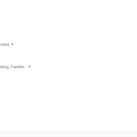
nshot
▼
ling, Familie -
▼