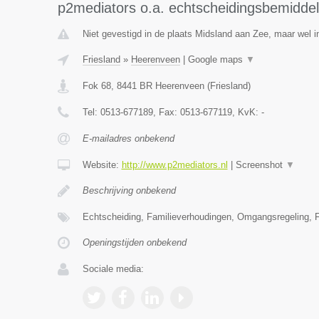
p2mediators o.a. echtscheidingsbemiddel
Niet gevestigd in de plaats Midsland aan Zee, maar wel in
Friesland
»
Heerenveen
|
Google maps
▼
Fok 68
,
8441 BR
Heerenveen
(
Friesland
)
Tel:
0513-677189
, Fax:
0513-677119
, KvK:
-
E-mailadres onbekend
Website:
http://www.p2mediators.nl
|
Screenshot
▼
Beschrijving onbekend
Echtscheiding, Familieverhoudingen, Omgangsregeling, F
Openingstijden onbekend
Sociale media: