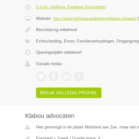
E-mail › Hellinga Soepboer Assurantidn
Website:
http://www.hellingasoepboermediation.nl/www3
Beschrijving onbekend
Echtscheiding, Erven, Familieverhoudingen, Omgangsrege
Openingstijden onbekend
Sociale media:
BEKIJK VOLLEDIG PROFIEL
Klabou advocaten
Niet gevestigd in de plaats Midsland aan Zee, maar wel in
Friesland
»
Sneek
|
Google maps
▼