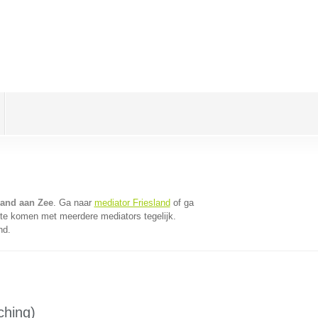
land aan Zee
. Ga naar
mediator Friesland
of ga
 te komen met meerdere mediators tegelijk.
nd.
ching)