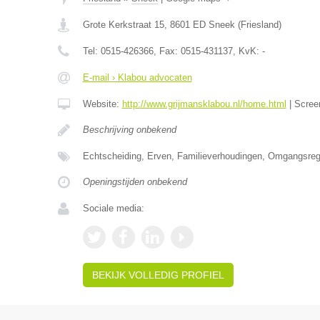
Grote Kerkstraat 15
,
8601 ED
Sneek
(
Friesland
)
Tel:
0515-426366
, Fax:
0515-431137
, KvK:
-
E-mail › Klabou advocaten
Website:
http://www.grijmansklabou.nl/home.html
|
Scree
Beschrijving onbekend
Echtscheiding, Erven, Familieverhoudingen, Omgangsrege
Openingstijden onbekend
Sociale media:
BEKIJK VOLLEDIG PROFIEL