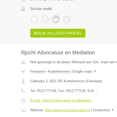
Sociale media:
BEKIJK VOLLEDIG PROFIEL
Rjocht Advocatuur en Mediation
Niet gevestigd in de plaats Midsland aan Zee, maar wel in
Friesland
»
Kortehemmen
|
Google maps
▼
Galhoeke 3
,
9211 RG
Kortehemmen
(
Friesland
)
Tel:
0512-777136
, Fax:
0512-777136
, KvK:
-
E-mail › Rjocht Advocatuur en Mediation
Website:
http://www.rjochtadvocatuur.nl
|
Screenshot
▼