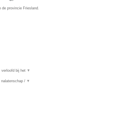
 de provincie Friesland.
 verloofd bij het
▼
n, nalatenschap /
▼