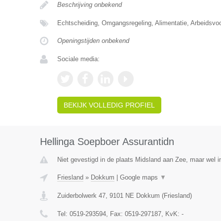
Beschrijving onbekend
Echtscheiding, Omgangsregeling, Alimentatie, Arbeidsvo
Openingstijden onbekend
Sociale media:
BEKIJK VOLLEDIG PROFIEL
Hellinga Soepboer Assurantidn
Niet gevestigd in de plaats Midsland aan Zee, maar wel in
Friesland
»
Dokkum
|
Google maps
▼
Zuiderbolwerk 47
,
9101 NE
Dokkum
(
Friesland
)
Tel:
0519-293594
, Fax:
0519-297187
, KvK:
-