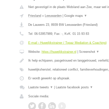
Niet gevestigd in de plaats Midsland aan Zee, maar wel in
Friesland
»
Leeuwarden
|
Google maps
▼
De Lauwers 23
,
8939 BW
Leeuwarden
(
Friesland
)
Tel:
06-53957989
, Fax:
-
, KvK:
01 15 93 83
E-mail › Huwelijkstrainer / Topaz Mediation & Coaching)
Website:
https://huwelijkstrainer.nl
|
Screenshot
▼
Ik help echtparen, pasgetrouwd en langgetrouwd, verliefd,
huwelijksherstel, relationeel conflict, familieverhoudinge
Er wordt gewerkt op afspraak.
Laatste tweets
▼
|
Laatste facebook posts
▼
Sociale media: