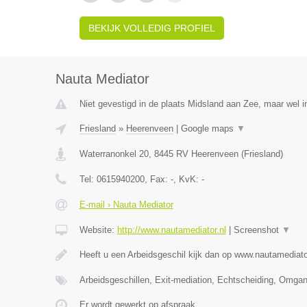
BEKIJK VOLLEDIG PROFIEL
Nauta Mediator
Niet gevestigd in de plaats Midsland aan Zee, maar wel in
Friesland
»
Heerenveen
|
Google maps
▼
Waterranonkel 20
,
8445 RV
Heerenveen
(
Friesland
)
Tel:
0615940200
, Fax:
-
, KvK:
-
E-mail › Nauta Mediator
Website:
http://www.nautamediator.nl
|
Screenshot
▼
Heeft u een Arbeidsgeschil kijk dan op www.nautamediato
Arbeidsgeschillen, Exit-mediation, Echtscheiding, Omga
Er wordt gewerkt op afspraak.