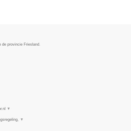
 de provincie Friesland.
r.nl
▼
ngsregeling,
▼