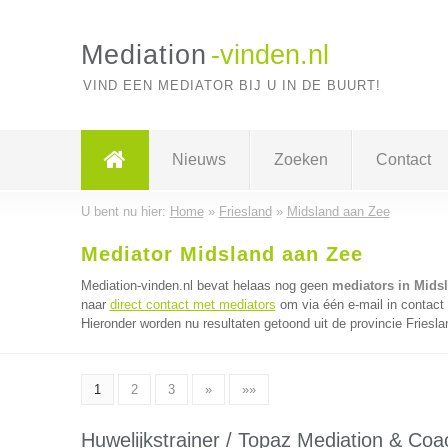
Mediation
-vinden.nl
VIND EEN MEDIATOR BIJ U IN DE BUURT!
Nieuws
Zoeken
Contact
U bent nu hier:
Home
»
Friesland
»
Midsland aan Zee
Mediator Midsland aan Zee
Mediation-vinden.nl bevat helaas nog geen
mediators in Mids
naar
direct contact met mediators
om via één e-mail in contact
Hieronder worden nu resultaten getoond uit de provincie Friesla
1
2
3
»
»»
Huwelijkstrainer / Topaz Mediation & Coa