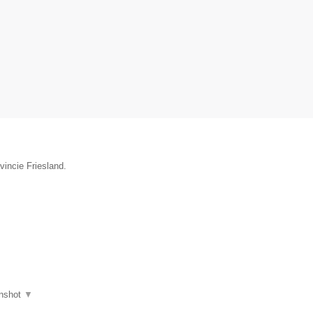
vincie Friesland.
nshot
▼