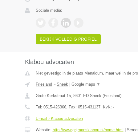
Sociale media:
BEKIJK VOLLEDIG PROFIEL
Klabou advocaten
Niet gevestigd in de plaats Menaldum, maar wel in de pro
Friesland
»
Sneek
|
Google maps
▼
Grote Kerkstraat 15
,
8601 ED
Sneek
(
Friesland
)
Tel:
0515-426366
, Fax:
0515-431137
, KvK:
-
E-mail › Klabou advocaten
Website:
http://www.grijmansklabou.nl/home.html
|
Scree