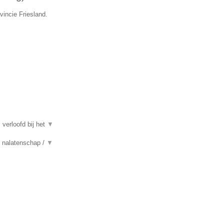
vincie Friesland.
 verloofd bij het
▼
n, nalatenschap /
▼