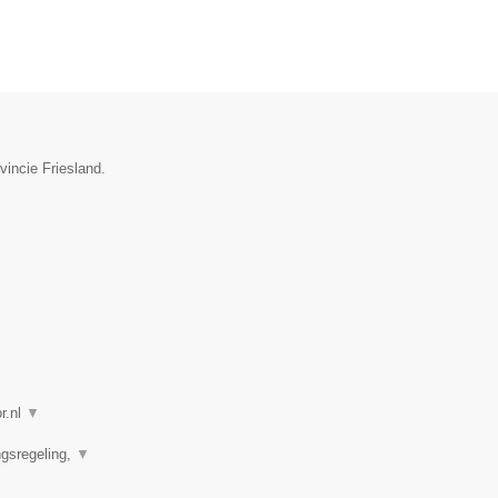
vincie Friesland.
r.nl
▼
ngsregeling,
▼