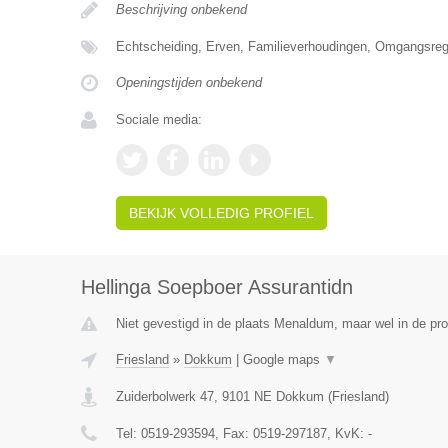
Beschrijving onbekend
Echtscheiding, Erven, Familieverhoudingen, Omgangsrege
Openingstijden onbekend
Sociale media:
BEKIJK VOLLEDIG PROFIEL
Hellinga Soepboer Assurantidn
Niet gevestigd in de plaats Menaldum, maar wel in de pro
Friesland
»
Dokkum
|
Google maps
▼
Zuiderbolwerk 47
,
9101 NE
Dokkum
(
Friesland
)
Tel:
0519-293594
, Fax:
0519-297187
, KvK:
-