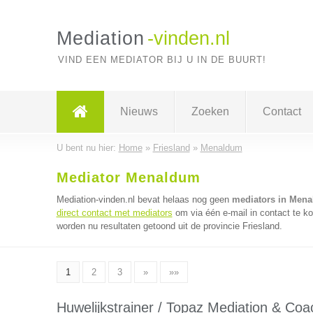
Mediation
-vinden.nl
VIND EEN MEDIATOR BIJ U IN DE BUURT!
Nieuws
Zoeken
Contact
U bent nu hier:
Home
»
Friesland
»
Menaldum
Mediator Menaldum
Mediation-vinden.nl bevat helaas nog geen
mediators in Men
direct contact met mediators
om via één e-mail in contact te k
worden nu resultaten getoond uit de provincie Friesland.
1
2
3
»
»»
Huwelijkstrainer / Topaz Mediation & Coa