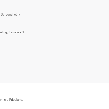
|
Screenshot
▼
ling, Familie -
▼
vincie Friesland.