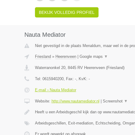
BEKIJK VOLLEDIG PROFIEL
Nauta Mediator
Niet gevestigd in de plaats Menaldum, maar wel in de pro
Friesland
»
Heerenveen
|
Google maps
▼
Waterranonkel 20
,
8445 RV
Heerenveen
(
Friesland
)
Tel:
0615940200
, Fax:
-
, KvK:
-
E-mail › Nauta Mediator
Website:
http://www.nautamediator.nl
|
Screenshot
▼
Heeft u een Arbeidsgeschil kijk dan op www.nautamediato
Arbeidsgeschillen, Exit-mediation, Echtscheiding, Omga
Er wordt gewerkt op afspraak.