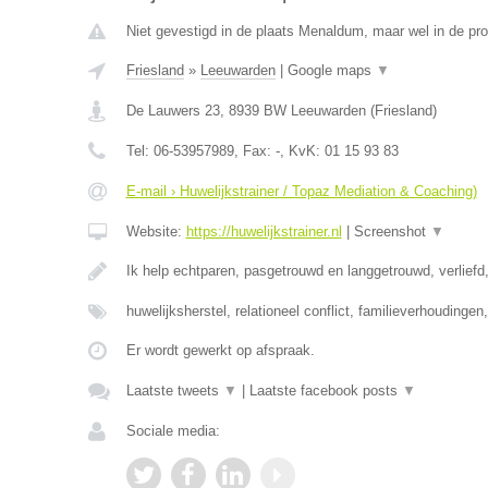
Niet gevestigd in de plaats Menaldum, maar wel in de pro
Friesland
»
Leeuwarden
|
Google maps
▼
De Lauwers 23
,
8939 BW
Leeuwarden
(
Friesland
)
Tel:
06-53957989
, Fax:
-
, KvK:
01 15 93 83
E-mail › Huwelijkstrainer / Topaz Mediation & Coaching)
Website:
https://huwelijkstrainer.nl
|
Screenshot
▼
Ik help echtparen, pasgetrouwd en langgetrouwd, verliefd,
huwelijksherstel, relationeel conflict, familieverhoudinge
Er wordt gewerkt op afspraak.
Laatste tweets
▼
|
Laatste facebook posts
▼
Sociale media: