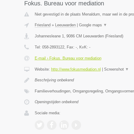
Fokus. Bureau voor mediation
Niet gevestigd in de plaats Menaldum, maar wel in de pro
Friesland
»
Leeuwarden
|
Google maps
▼
Johannesleane 1
,
9086 CM
Leeuwarden
(
Friesland
)
Tel:
058-2893122
, Fax:
-
, KvK:
-
E-mail › Fokus. Bureau voor mediation
Website:
http://www.fokusmediation.nl
|
Screenshot
▼
Beschrijving onbekend
Familieverhoudingen, Omgangsregeling, Omgangsvormen
Openingstijden onbekend
Sociale media: