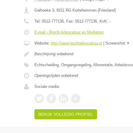
Galhoeke 3
,
9211 RG
Kortehemmen
(
Friesland
)
Tel:
0512-777136
, Fax:
0512-777136
, KvK:
-
E-mail › Rjocht Advocatuur en Mediation
Website:
http://www.rjochtadvocatuur.nl
|
Screenshot
▼
Beschrijving onbekend
Echtscheiding, Omgangsregeling, Alimentatie, Arbeidsvo
Openingstijden onbekend
Sociale media:
BEKIJK VOLLEDIG PROFIEL