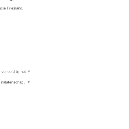
cie Friesland.
 verloofd bij het
▼
n, nalatenschap /
▼