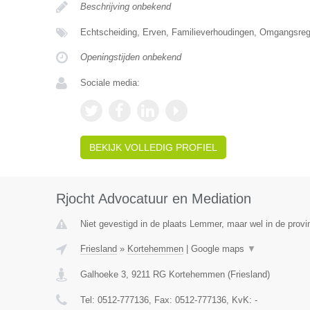
Beschrijving onbekend
Echtscheiding, Erven, Familieverhoudingen, Omgangsrege
Openingstijden onbekend
Sociale media:
BEKIJK VOLLEDIG PROFIEL
Rjocht Advocatuur en Mediation
Niet gevestigd in de plaats Lemmer, maar wel in de provin
Friesland
»
Kortehemmen
|
Google maps
▼
Galhoeke 3
,
9211 RG
Kortehemmen
(
Friesland
)
Tel:
0512-777136
, Fax:
0512-777136
, KvK:
-