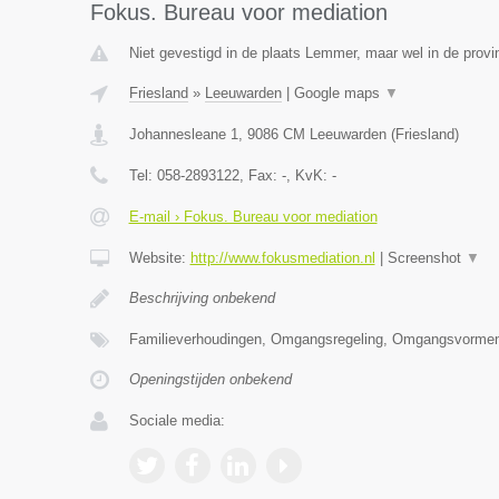
Fokus. Bureau voor mediation
Niet gevestigd in de plaats Lemmer, maar wel in de provin
Friesland
»
Leeuwarden
|
Google maps
▼
Johannesleane 1
,
9086 CM
Leeuwarden
(
Friesland
)
Tel:
058-2893122
, Fax:
-
, KvK:
-
E-mail › Fokus. Bureau voor mediation
Website:
http://www.fokusmediation.nl
|
Screenshot
▼
Beschrijving onbekend
Familieverhoudingen, Omgangsregeling, Omgangsvormen
Openingstijden onbekend
Sociale media: