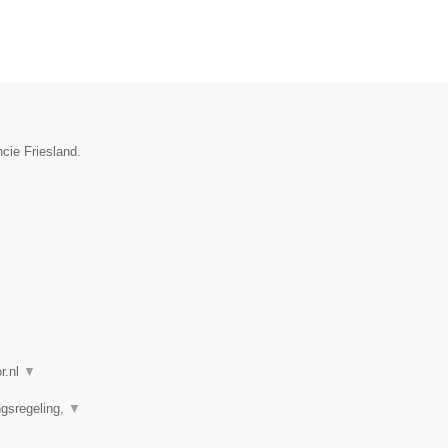
cie Friesland.
r.nl
▼
ngsregeling,
▼