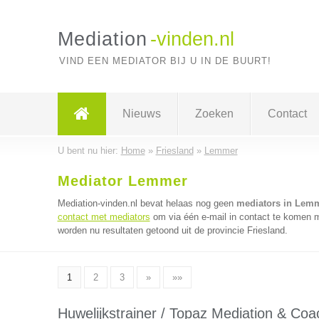
Mediation
-vinden.nl
VIND EEN MEDIATOR BIJ U IN DE BUURT!
Nieuws
Zoeken
Contact
U bent nu hier:
Home
»
Friesland
»
Lemmer
Mediator Lemmer
Mediation-vinden.nl bevat helaas nog geen
mediators in Lem
contact met mediators
om via één e-mail in contact te komen m
worden nu resultaten getoond uit de provincie Friesland.
1
2
3
»
»»
Huwelijkstrainer / Topaz Mediation & Coa