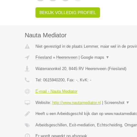
BEKIJK VOLLEDIG PROFIEL
Nauta Mediator
Niet gevestigd in de plaats Lemmer, maar wel in de provin
Friesland
»
Heerenveen
|
Google maps
▼
Waterranonkel 20
,
8445 RV
Heerenveen
(
Friesland
)
Tel:
0615940200
, Fax:
-
, KvK:
-
E-mail › Nauta Mediator
Website:
http://www.nautamediator.nl
|
Screenshot
▼
Heeft u een Arbeidsgeschil kijk dan op www.nautamediato
Arbeidsgeschillen, Exit-mediation, Echtscheiding, Omga
Er wordt gewerkt op afspraak.