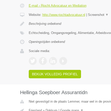
E-mail › Rjocht Advocatuur en Mediation
Website:
http://www.rjochtadvocatuur.nl
|
Screenshot
▼
Beschrijving onbekend
Echtscheiding, Omgangsregeling, Alimentatie, Arbeidsvo
Openingstijden onbekend
Sociale media:
BEKIJK VOLLEDIG PROFIEL
Hellinga Soepboer Assurantidn
Niet gevestigd in de plaats Lemmer, maar wel in de provin
Friesland
»
Dokkum
|
Google maps
▼