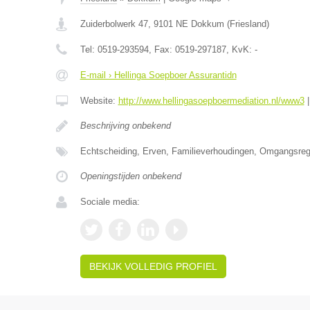
Zuiderbolwerk 47
,
9101 NE
Dokkum
(
Friesland
)
Tel:
0519-293594
, Fax:
0519-297187
, KvK:
-
E-mail › Hellinga Soepboer Assurantidn
Website:
http://www.hellingasoepboermediation.nl/www3
Beschrijving onbekend
Echtscheiding, Erven, Familieverhoudingen, Omgangsrege
Openingstijden onbekend
Sociale media:
BEKIJK VOLLEDIG PROFIEL