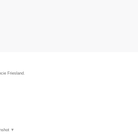
cie Friesland.
nshot
▼