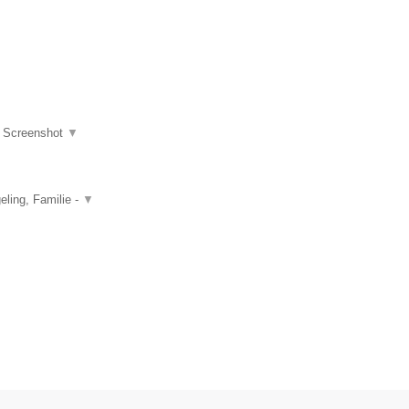
|
Screenshot
▼
ling, Familie -
▼