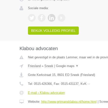
Sociale media:
BEKIJK VOLLEDIG PROFIEL
Klabou advocaten
Niet gevestigd in de plaats Lemmer, maar wel in de provin
Friesland
»
Sneek
|
Google maps
▼
Grote Kerkstraat 15
,
8601 ED
Sneek
(
Friesland
)
Tel:
0515-426366
, Fax:
0515-431137
, KvK:
-
E-mail › Klabou advocaten
Website:
http://www.grijmansklabou.nl/home.html
|
Scree