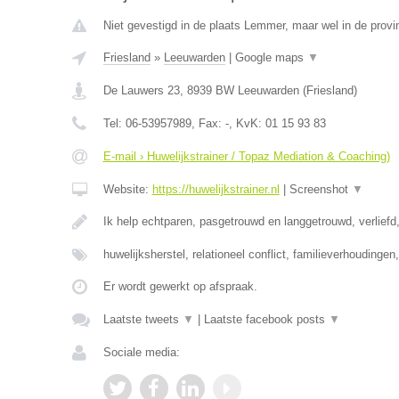
Niet gevestigd in de plaats Lemmer, maar wel in de provin
Friesland
»
Leeuwarden
|
Google maps
▼
De Lauwers 23
,
8939 BW
Leeuwarden
(
Friesland
)
Tel:
06-53957989
, Fax:
-
, KvK:
01 15 93 83
E-mail › Huwelijkstrainer / Topaz Mediation & Coaching)
Website:
https://huwelijkstrainer.nl
|
Screenshot
▼
Ik help echtparen, pasgetrouwd en langgetrouwd, verliefd,
huwelijksherstel, relationeel conflict, familieverhoudinge
Er wordt gewerkt op afspraak.
Laatste tweets
▼
|
Laatste facebook posts
▼
Sociale media: