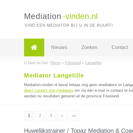
Mediation
-vinden.nl
VIND EEN MEDIATOR BIJ U IN DE BUURT!
Nieuws
Zoeken
Contact
U bent nu hier:
Home
»
Friesland
»
Langelille
Mediator Langelille
Mediation-vinden.nl bevat helaas nog geen
mediators in Lange
direct contact met mediators
om via één e-mail in contact te k
worden nu resultaten getoond uit de provincie Friesland.
1
2
3
»
»»
Huwelijkstrainer / Topaz Mediation & Coa