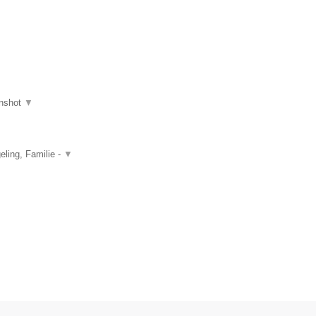
nshot
▼
ling, Familie -
▼