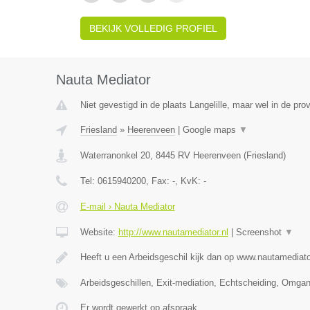
BEKIJK VOLLEDIG PROFIEL
Nauta Mediator
Niet gevestigd in de plaats Langelille, maar wel in de prov
Friesland
»
Heerenveen
|
Google maps
▼
Waterranonkel 20
,
8445 RV
Heerenveen
(
Friesland
)
Tel:
0615940200
, Fax:
-
, KvK:
-
E-mail › Nauta Mediator
Website:
http://www.nautamediator.nl
|
Screenshot
▼
Heeft u een Arbeidsgeschil kijk dan op www.nautamediato
Arbeidsgeschillen, Exit-mediation, Echtscheiding, Omga
Er wordt gewerkt op afspraak.