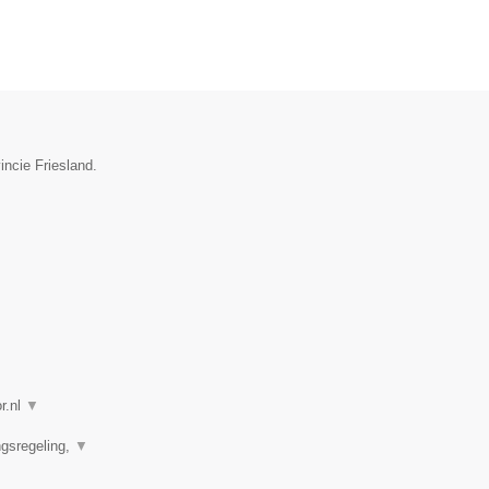
incie Friesland.
r.nl
▼
ngsregeling,
▼