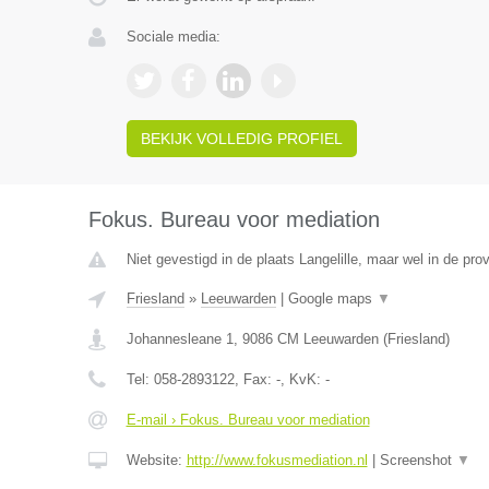
Sociale media:
BEKIJK VOLLEDIG PROFIEL
Fokus. Bureau voor mediation
Niet gevestigd in de plaats Langelille, maar wel in de prov
Friesland
»
Leeuwarden
|
Google maps
▼
Johannesleane 1
,
9086 CM
Leeuwarden
(
Friesland
)
Tel:
058-2893122
, Fax:
-
, KvK:
-
E-mail › Fokus. Bureau voor mediation
Website:
http://www.fokusmediation.nl
|
Screenshot
▼