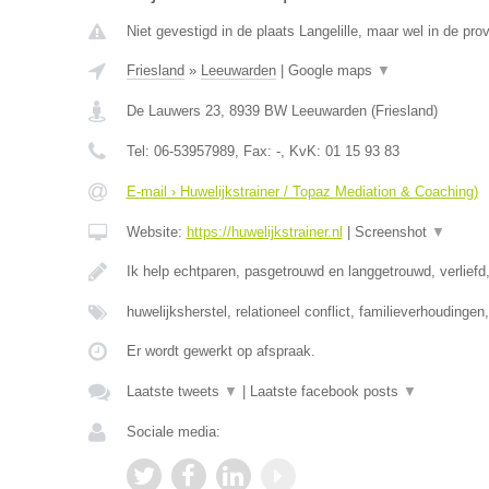
Niet gevestigd in de plaats Langelille, maar wel in de prov
Friesland
»
Leeuwarden
|
Google maps
▼
De Lauwers 23
,
8939 BW
Leeuwarden
(
Friesland
)
Tel:
06-53957989
, Fax:
-
, KvK:
01 15 93 83
E-mail › Huwelijkstrainer / Topaz Mediation & Coaching)
Website:
https://huwelijkstrainer.nl
|
Screenshot
▼
Ik help echtparen, pasgetrouwd en langgetrouwd, verliefd,
huwelijksherstel, relationeel conflict, familieverhoudinge
Er wordt gewerkt op afspraak.
Laatste tweets
▼
|
Laatste facebook posts
▼
Sociale media: