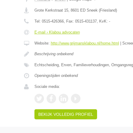
Grote Kerkstraat 15
,
8601 ED
Sneek
(
Friesland
)
Tel:
0515-426366
, Fax:
0515-431137
, KvK:
-
E-mail › Klabou advocaten
Website:
http://www.grijmansklabou.nl/home.html
|
Scree
Beschrijving onbekend
Echtscheiding, Erven, Familieverhoudingen, Omgangsrege
Openingstijden onbekend
Sociale media:
BEKIJK VOLLEDIG PROFIEL