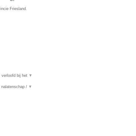
incie Friesland.
 verloofd bij het
▼
n, nalatenschap /
▼