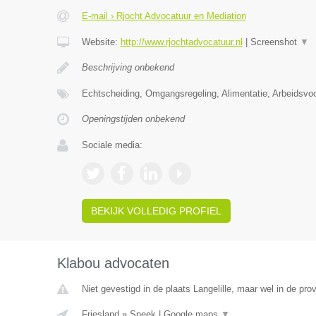
E-mail › Rjocht Advocatuur en Mediation
Website:
http://www.rjochtadvocatuur.nl
|
Screenshot
▼
Beschrijving onbekend
Echtscheiding, Omgangsregeling, Alimentatie, Arbeidsvo
Openingstijden onbekend
Sociale media:
BEKIJK VOLLEDIG PROFIEL
Klabou advocaten
Niet gevestigd in de plaats Langelille, maar wel in de prov
Friesland
»
Sneek
|
Google maps
▼