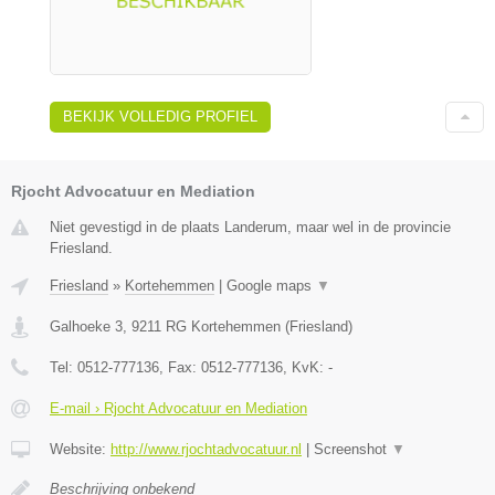
BEKIJK VOLLEDIG PROFIEL
Rjocht Advocatuur en Mediation
Niet gevestigd in de plaats Landerum, maar wel in de provincie
Friesland.
Friesland
»
Kortehemmen
|
Google maps
▼
Galhoeke 3
,
9211 RG
Kortehemmen
(
Friesland
)
Tel:
0512-777136
, Fax:
0512-777136
, KvK:
-
E-mail › Rjocht Advocatuur en Mediation
Website:
http://www.rjochtadvocatuur.nl
|
Screenshot
▼
Beschrijving onbekend