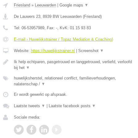
Friesland
»
Leeuwarden
|
Google maps
▼
De Lauwers 23
,
8939 BW
Leeuwarden
(
Friesland
)
Tel:
06-53957989
, Fax:
-
, KvK:
01 15 93 83
E-mail › Huwelijkstrainer / Topaz Mediation & Coaching)
Website:
https://huwelijkstrainer.nl
|
Screenshot
▼
Ik help echtparen, pasgetrouwd en langgetrouwd, verliefd, verloofd
bij het
▼
huwelijksherstel, relationeel conflict, familieverhoudingen,
nalatenschap /
▼
Er wordt gewerkt op afspraak.
Laatste tweets
▼
|
Laatste facebook posts
▼
Sociale media: