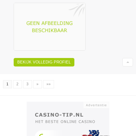
BEKIJK VOLLEDIG PROFIEL
1
2
3
»
»»