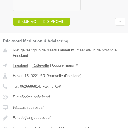
BEKIJK VOLLEDIG PROFIEL
Driekoord Mediation & Advisering
Niet gevestigd in de plaats Landerum, maar wel in de provincie
Friesland.
Friesland
»
Rottevalle
|
Google maps
▼
Haven 15
,
9221 SR
Rottevalle
(
Friesland
)
Tel:
0626686814
, Fax:
-
, KvK:
-
E-mailadres onbekend
Website onbekend
Beschrijving onbekend