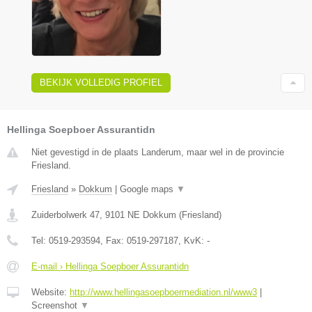
BEKIJK VOLLEDIG PROFIEL
Hellinga Soepboer Assurantidn
Niet gevestigd in de plaats Landerum, maar wel in de provincie
Friesland.
Friesland
»
Dokkum
|
Google maps
▼
Zuiderbolwerk 47
,
9101 NE
Dokkum
(
Friesland
)
Tel:
0519-293594
, Fax:
0519-297187
, KvK:
-
E-mail › Hellinga Soepboer Assurantidn
Website:
http://www.hellingasoepboermediation.nl/www3
|
Screenshot
▼