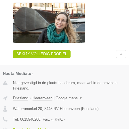
BEKIJK VOLLEDIG PROFIEL
Nauta Mediator
Niet gevestigd in de plaats Landerum, maar wel in de provincie
Friesland.
Friesland
»
Heerenveen
|
Google maps
▼
Waterranonkel 20
,
8445 RV
Heerenveen
(
Friesland
)
Tel:
0615940200
, Fax:
-
, KvK:
-