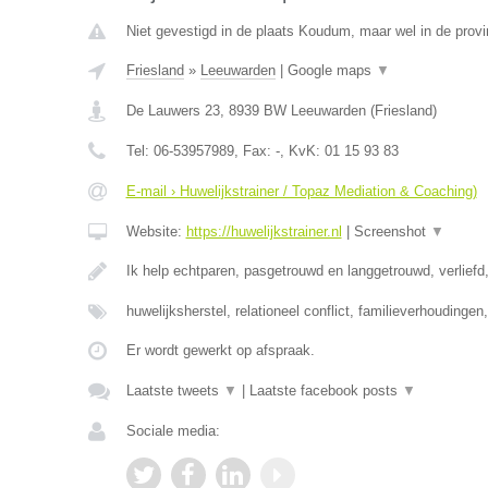
Niet gevestigd in de plaats Koudum, maar wel in de provi
Friesland
»
Leeuwarden
|
Google maps
▼
De Lauwers 23
,
8939 BW
Leeuwarden
(
Friesland
)
Tel:
06-53957989
, Fax:
-
, KvK:
01 15 93 83
E-mail › Huwelijkstrainer / Topaz Mediation & Coaching)
Website:
https://huwelijkstrainer.nl
|
Screenshot
▼
Ik help echtparen, pasgetrouwd en langgetrouwd, verliefd,
huwelijksherstel, relationeel conflict, familieverhoudinge
Er wordt gewerkt op afspraak.
Laatste tweets
▼
|
Laatste facebook posts
▼
Sociale media: