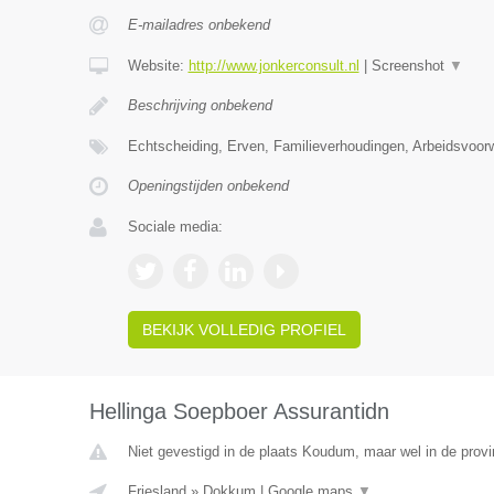
E-mailadres onbekend
Website:
http://www.jonkerconsult.nl
|
Screenshot
▼
Beschrijving onbekend
Echtscheiding, Erven, Familieverhoudingen, Arbeidsvoo
Openingstijden onbekend
Sociale media:
BEKIJK VOLLEDIG PROFIEL
Hellinga Soepboer Assurantidn
Niet gevestigd in de plaats Koudum, maar wel in de provi
Friesland
»
Dokkum
|
Google maps
▼