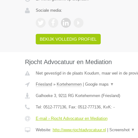
Sociale media:
BEKIJK VOLLEDIG PROFIEL
Rjocht Advocatuur en Mediation
Niet gevestigd in de plaats Koudum, maar wel in de provi
Friesland
»
Kortehemmen
|
Google maps
▼
Galhoeke 3
,
9211 RG
Kortehemmen
(
Friesland
)
Tel:
0512-777136
, Fax:
0512-777136
, KvK:
-
E-mail › Rjocht Advocatuur en Mediation
Website:
http://www.rjochtadvocatuur.nl
|
Screenshot
▼