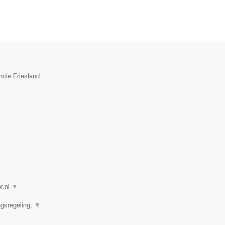
ncie Friesland.
r.nl
▼
ngsregeling,
▼