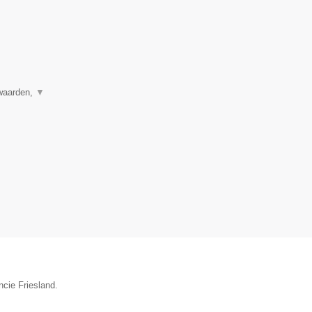
rwaarden,
▼
ncie Friesland.