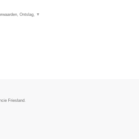
orwaarden, Ontslag,
▼
ncie Friesland.