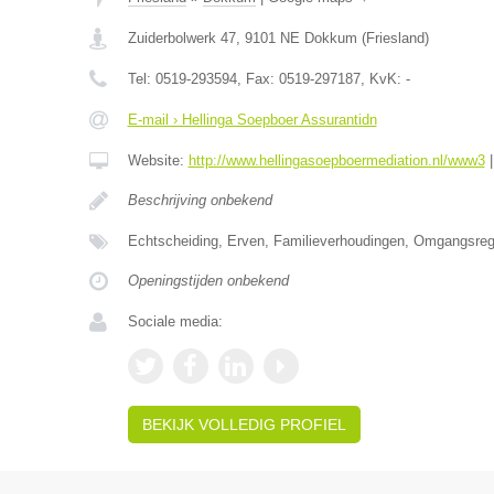
Zuiderbolwerk 47
,
9101 NE
Dokkum
(
Friesland
)
Tel:
0519-293594
, Fax:
0519-297187
, KvK:
-
E-mail › Hellinga Soepboer Assurantidn
Website:
http://www.hellingasoepboermediation.nl/www3
Beschrijving onbekend
Echtscheiding, Erven, Familieverhoudingen, Omgangsrege
Openingstijden onbekend
Sociale media:
BEKIJK VOLLEDIG PROFIEL