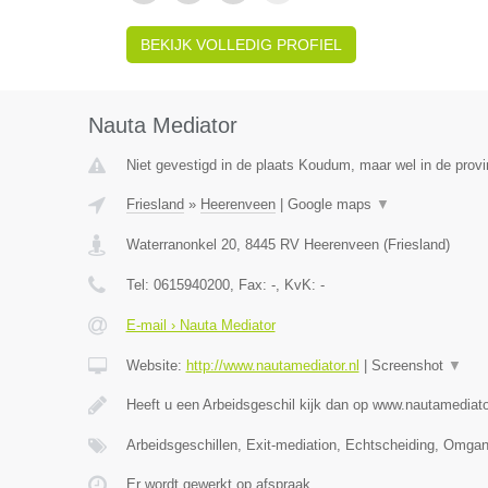
BEKIJK VOLLEDIG PROFIEL
Nauta Mediator
Niet gevestigd in de plaats Koudum, maar wel in de provi
Friesland
»
Heerenveen
|
Google maps
▼
Waterranonkel 20
,
8445 RV
Heerenveen
(
Friesland
)
Tel:
0615940200
, Fax:
-
, KvK:
-
E-mail › Nauta Mediator
Website:
http://www.nautamediator.nl
|
Screenshot
▼
Heeft u een Arbeidsgeschil kijk dan op www.nautamediato
Arbeidsgeschillen, Exit-mediation, Echtscheiding, Omga
Er wordt gewerkt op afspraak.