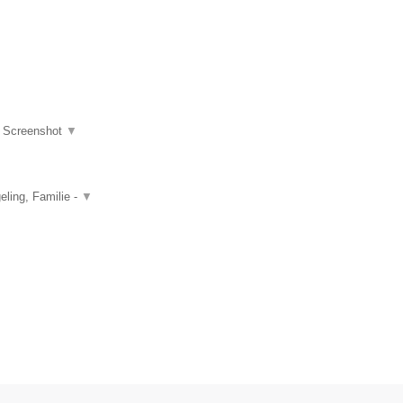
|
Screenshot
▼
ling, Familie -
▼