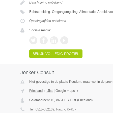
Beschrijving onbekend
Echtscheiding, Omgangsregeling, Alimentatie, Arbeidsvo
Openingstijden onbekend
Sociale media:
BEKIJK VOLLEDIG PROFIEL
Jonker Consult
Niet gevestigd in de plaats Koudum, maar wel in de provi
Friesland
»
IJlst
|
Google maps
▼
Galamagracht 10
,
8651 EB
IJlst
(
Friesland
)
Tel:
0515-852169
, Fax:
-
, KvK:
-