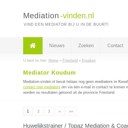
Mediation
-vinden.nl
VIND EEN MEDIATOR BIJ U IN DE BUURT!
Nieuws
Zoeken
Contact
U bent nu hier:
Home
»
Friesland
»
Koudum
Mediator Koudum
Mediation-vinden.nl bevat helaas nog geen
mediators in Kou
contact met mediators
om via één e-mail in contact te komen m
worden nu resultaten getoond uit de provincie Friesland.
1
2
3
»
»»
Huwelijkstrainer / Topaz Mediation & Coa