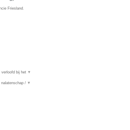
ncie Friesland.
 verloofd bij het
▼
n, nalatenschap /
▼