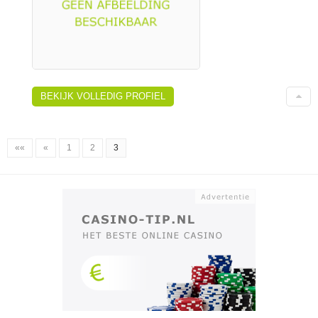
BEKIJK VOLLEDIG PROFIEL
««
«
1
2
3