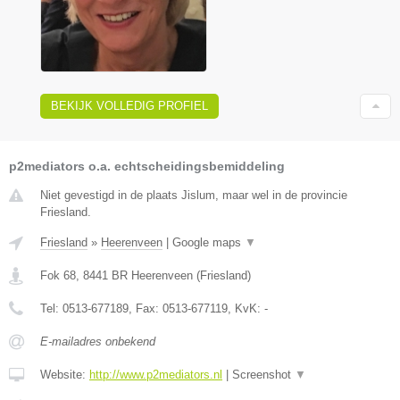
BEKIJK VOLLEDIG PROFIEL
p2mediators o.a. echtscheidingsbemiddeling
Niet gevestigd in de plaats Jislum, maar wel in de provincie
Friesland.
Friesland
»
Heerenveen
|
Google maps
▼
Fok 68
,
8441 BR
Heerenveen
(
Friesland
)
Tel:
0513-677189
, Fax:
0513-677119
, KvK:
-
E-mailadres onbekend
Website:
http://www.p2mediators.nl
|
Screenshot
▼