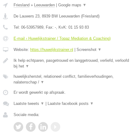
Friesland
»
Leeuwarden
|
Google maps
▼
De Lauwers 23
,
8939 BW
Leeuwarden
(
Friesland
)
Tel:
06-53957989
, Fax:
-
, KvK:
01 15 93 83
E-mail › Huwelijkstrainer / Topaz Mediation & Coaching)
Website:
https://huwelijkstrainer.nl
|
Screenshot
▼
Ik help echtparen, pasgetrouwd en langgetrouwd, verliefd, verloofd
bij het
▼
huwelijksherstel, relationeel conflict, familieverhoudingen,
nalatenschap /
▼
Er wordt gewerkt op afspraak.
Laatste tweets
▼
|
Laatste facebook posts
▼
Sociale media: