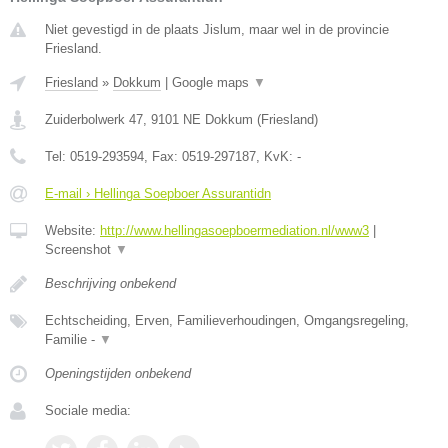
Niet gevestigd in de plaats Jislum, maar wel in de provincie
Friesland.
Friesland
»
Dokkum
|
Google maps
▼
Zuiderbolwerk 47
,
9101 NE
Dokkum
(
Friesland
)
Tel:
0519-293594
, Fax:
0519-297187
, KvK:
-
E-mail › Hellinga Soepboer Assurantidn
Website:
http://www.hellingasoepboermediation.nl/www3
|
Screenshot
▼
Beschrijving onbekend
Echtscheiding, Erven, Familieverhoudingen, Omgangsregeling,
Familie -
▼
Openingstijden onbekend
Sociale media: