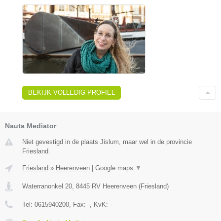
BEKIJK VOLLEDIG PROFIEL
Nauta Mediator
Niet gevestigd in de plaats Jislum, maar wel in de provincie
Friesland.
Friesland
»
Heerenveen
|
Google maps
▼
Waterranonkel 20
,
8445 RV
Heerenveen
(
Friesland
)
Tel:
0615940200
, Fax:
-
, KvK:
-