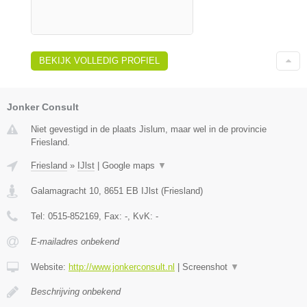
BEKIJK VOLLEDIG PROFIEL
Jonker Consult
Niet gevestigd in de plaats Jislum, maar wel in de provincie
Friesland.
Friesland
»
IJlst
|
Google maps
▼
Galamagracht 10
,
8651 EB
IJlst
(
Friesland
)
Tel:
0515-852169
, Fax:
-
, KvK:
-
E-mailadres onbekend
Website:
http://www.jonkerconsult.nl
|
Screenshot
▼
Beschrijving onbekend