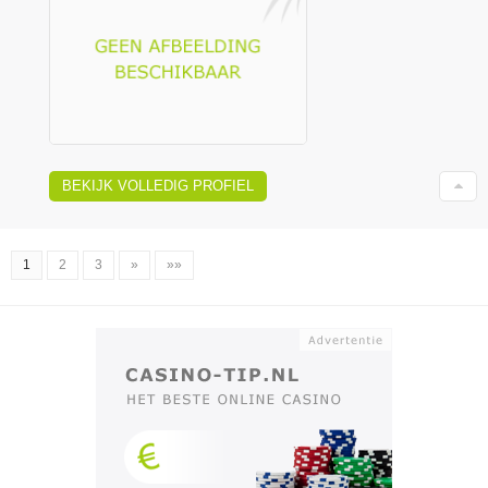
BEKIJK VOLLEDIG PROFIEL
1
2
3
»
»»