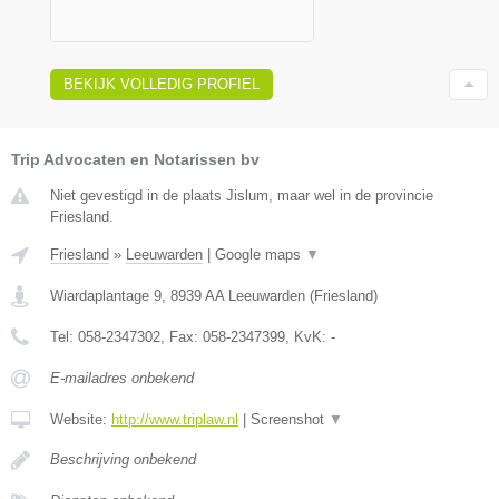
BEKIJK VOLLEDIG PROFIEL
Trip Advocaten en Notarissen bv
Niet gevestigd in de plaats Jislum, maar wel in de provincie
Friesland.
Friesland
»
Leeuwarden
|
Google maps
▼
Wiardaplantage 9
,
8939 AA
Leeuwarden
(
Friesland
)
Tel:
058-2347302
, Fax:
058-2347399
, KvK:
-
E-mailadres onbekend
Website:
http://www.triplaw.nl
|
Screenshot
▼
Beschrijving onbekend