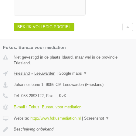
BEKIJK VOLLEDIG PROFIEL
Fokus. Bureau voor mediation
Niet gevestigd in de plaats Idaard, maar wel in de provincie
Friesland.
Friesland
»
Leeuwarden
|
Google maps
▼
Johannesleane 1
,
9086 CM
Leeuwarden
(
Friesland
)
Tel:
058-2893122
, Fax:
-
, KvK:
-
E-mail › Fokus. Bureau voor mediation
Website:
http://www.fokusmediation.nl
|
Screenshot
▼
Beschrijving onbekend