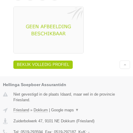
BEKIJK VOLLEDIG PROFIEL
Hellinga Soepboer Assurantidn
Niet gevestigd in de plaats Idaard, maar wel in de provincie
Friesland.
Friesland
»
Dokkum
|
Google maps
▼
Zuiderbolwerk 47
,
9101 NE
Dokkum
(
Friesland
)
Tel:
0519-293594
, Fax:
0519-297187
, KvK:
-