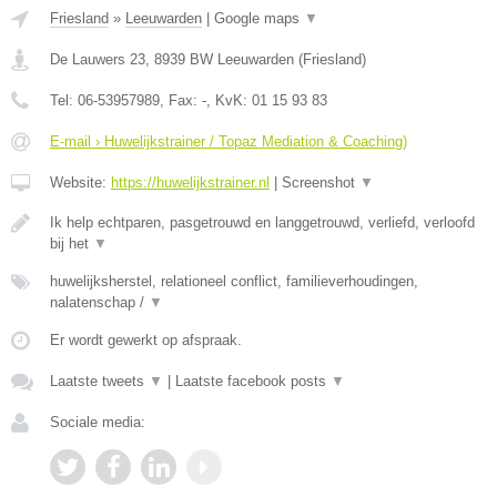
Friesland
»
Leeuwarden
|
Google maps
▼
De Lauwers 23
,
8939 BW
Leeuwarden
(
Friesland
)
Tel:
06-53957989
, Fax:
-
, KvK:
01 15 93 83
E-mail › Huwelijkstrainer / Topaz Mediation & Coaching)
Website:
https://huwelijkstrainer.nl
|
Screenshot
▼
Ik help echtparen, pasgetrouwd en langgetrouwd, verliefd, verloofd
bij het
▼
huwelijksherstel, relationeel conflict, familieverhoudingen,
nalatenschap /
▼
Er wordt gewerkt op afspraak.
Laatste tweets
▼
|
Laatste facebook posts
▼
Sociale media: