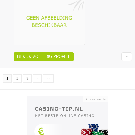
BEKIJK VOLLEDIG PROFIEL
1
2
3
»
»»