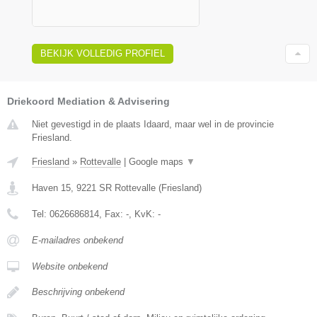
BEKIJK VOLLEDIG PROFIEL
Driekoord Mediation & Advisering
Niet gevestigd in de plaats Idaard, maar wel in de provincie
Friesland.
Friesland
»
Rottevalle
|
Google maps
▼
Haven 15
,
9221 SR
Rottevalle
(
Friesland
)
Tel:
0626686814
, Fax:
-
, KvK:
-
E-mailadres onbekend
Website onbekend
Beschrijving onbekend