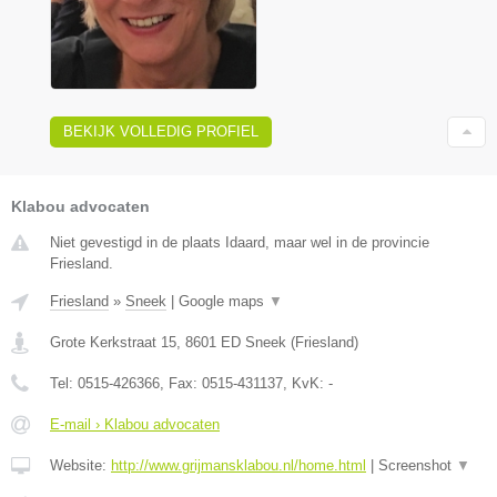
BEKIJK VOLLEDIG PROFIEL
Klabou advocaten
Niet gevestigd in de plaats Idaard, maar wel in de provincie
Friesland.
Friesland
»
Sneek
|
Google maps
▼
Grote Kerkstraat 15
,
8601 ED
Sneek
(
Friesland
)
Tel:
0515-426366
, Fax:
0515-431137
, KvK:
-
E-mail › Klabou advocaten
Website:
http://www.grijmansklabou.nl/home.html
|
Screenshot
▼