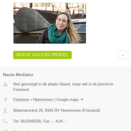
BEKIJK VOLLEDIG PROFIEL
Nauta Mediator
Niet gevestigd in de plaats Idaard, maar wel in de provincie
Friesland.
Friesland
»
Heerenveen
|
Google maps
▼
Waterranonkel 20
,
8445 RV
Heerenveen
(
Friesland
)
Tel:
0615940200
, Fax:
-
, KvK:
-