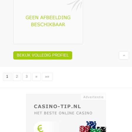
BEKIJK VOLLEDIG PROFIEL
1
2
3
»
»»