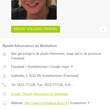
BEKIJK VOLLEDIG PROFIEL
Rjocht Advocatuur en Mediation
Niet gevestigd in de plaats Hommerts, maar wel in de provincie
Friesland.
Friesland
»
Kortehemmen
|
Google maps
▼
Galhoeke 3
,
9211 RG
Kortehemmen
(
Friesland
)
Tel:
0512-777136
, Fax:
0512-777136
, KvK:
-
E-mail › Rjocht Advocatuur en Mediation
Website:
http://www.rjochtadvocatuur.nl
|
Screenshot
▼