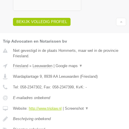
BEKIJK VOLLEDIG PROFIEL
Trip Advocaten en Notarissen bv
Niet gevestigd in de plaats Hommerts, maar wel in de provincie
Friesland.
Friesland
»
Leeuwarden
|
Google maps
▼
Wiardaplantage 9
,
8939 AA
Leeuwarden
(
Friesland
)
Tel:
058-2347302
, Fax:
058-2347399
, KvK:
-
E-mailadres onbekend
Website:
http://www.triplaw.nl
|
Screenshot
▼
Beschrijving onbekend