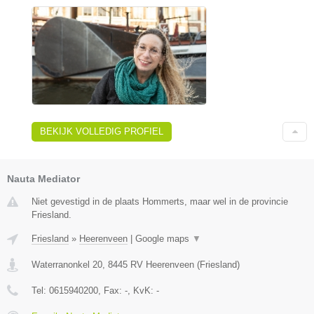
BEKIJK VOLLEDIG PROFIEL
Nauta Mediator
Niet gevestigd in de plaats Hommerts, maar wel in de provincie
Friesland.
Friesland
»
Heerenveen
|
Google maps
▼
Waterranonkel 20
,
8445 RV
Heerenveen
(
Friesland
)
Tel:
0615940200
, Fax:
-
, KvK:
-