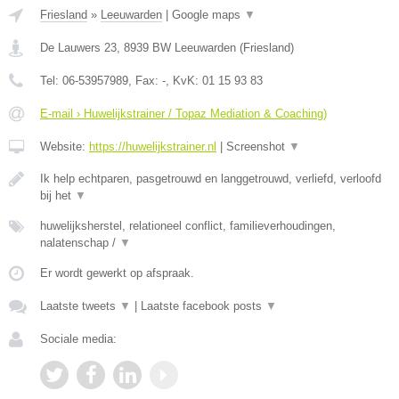
Friesland
»
Leeuwarden
|
Google maps
▼
De Lauwers 23
,
8939 BW
Leeuwarden
(
Friesland
)
Tel:
06-53957989
, Fax:
-
, KvK:
01 15 93 83
E-mail › Huwelijkstrainer / Topaz Mediation & Coaching)
Website:
https://huwelijkstrainer.nl
|
Screenshot
▼
Ik help echtparen, pasgetrouwd en langgetrouwd, verliefd, verloofd
bij het
▼
huwelijksherstel, relationeel conflict, familieverhoudingen,
nalatenschap /
▼
Er wordt gewerkt op afspraak.
Laatste tweets
▼
|
Laatste facebook posts
▼
Sociale media: