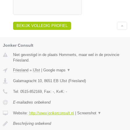
BEKIJK VOLLEDIG PROFIEL
Jonker Consult
Niet gevestigd in de plaats Hommerts, maar wel in de provincie
Friesland.
Friesland
»
IJlst
|
Google maps
▼
Galamagracht 10
,
8651 EB
IJlst
(
Friesland
)
Tel:
0515-852169
, Fax:
-
, KvK:
-
E-mailadres onbekend
Website:
http://www.jonkerconsult.nl
|
Screenshot
▼
Beschrijving onbekend