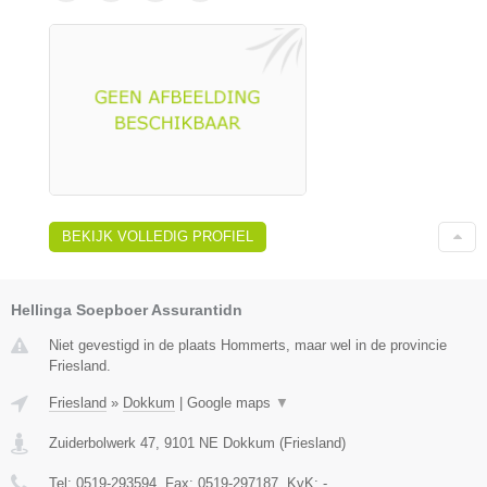
BEKIJK VOLLEDIG PROFIEL
Hellinga Soepboer Assurantidn
Niet gevestigd in de plaats Hommerts, maar wel in de provincie
Friesland.
Friesland
»
Dokkum
|
Google maps
▼
Zuiderbolwerk 47
,
9101 NE
Dokkum
(
Friesland
)
Tel:
0519-293594
, Fax:
0519-297187
, KvK:
-