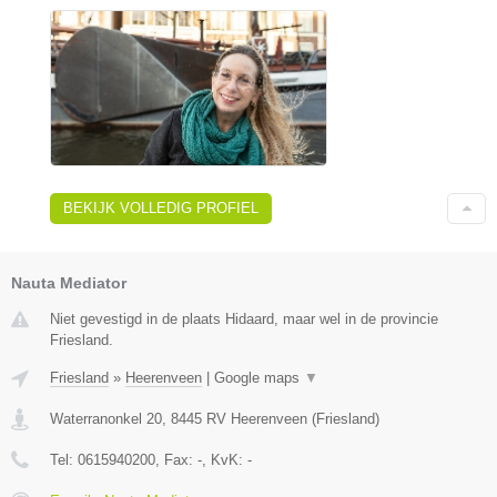
BEKIJK VOLLEDIG PROFIEL
Nauta Mediator
Niet gevestigd in de plaats Hidaard, maar wel in de provincie
Friesland.
Friesland
»
Heerenveen
|
Google maps
▼
Waterranonkel 20
,
8445 RV
Heerenveen
(
Friesland
)
Tel:
0615940200
, Fax:
-
, KvK:
-