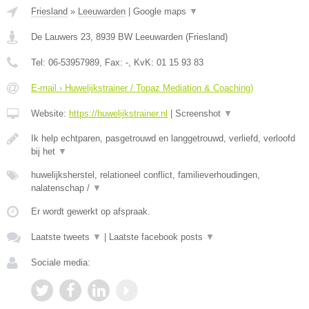
Friesland
»
Leeuwarden
|
Google maps
▼
De Lauwers 23
,
8939 BW
Leeuwarden
(
Friesland
)
Tel:
06-53957989
, Fax:
-
, KvK:
01 15 93 83
E-mail › Huwelijkstrainer / Topaz Mediation & Coaching)
Website:
https://huwelijkstrainer.nl
|
Screenshot
▼
Ik help echtparen, pasgetrouwd en langgetrouwd, verliefd, verloofd
bij het
▼
huwelijksherstel, relationeel conflict, familieverhoudingen,
nalatenschap /
▼
Er wordt gewerkt op afspraak.
Laatste tweets
▼
|
Laatste facebook posts
▼
Sociale media: