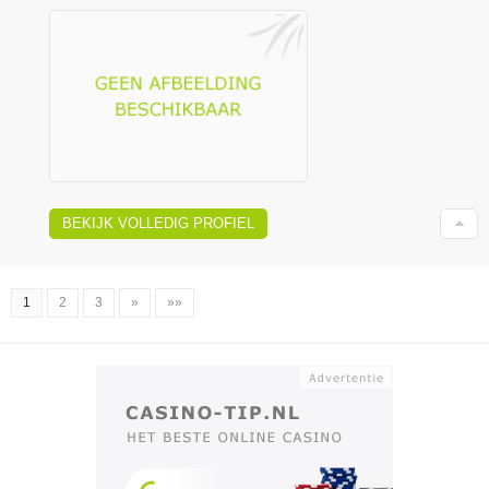
BEKIJK VOLLEDIG PROFIEL
1
2
3
»
»»