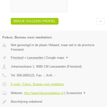
BEKIJK VOLLEDIG PROFIEL
Fokus. Bureau voor mediation
Niet gevestigd in de plaats Hidaard, maar wel in de provincie
Friesland.
Friesland
»
Leeuwarden
|
Google maps
▼
Johannesleane 1
,
9086 CM
Leeuwarden
(
Friesland
)
Tel:
058-2893122
, Fax:
-
, KvK:
-
E-mail › Fokus. Bureau voor mediation
Website:
http://www.fokusmediation.nl
|
Screenshot
▼
Beschrijving onbekend