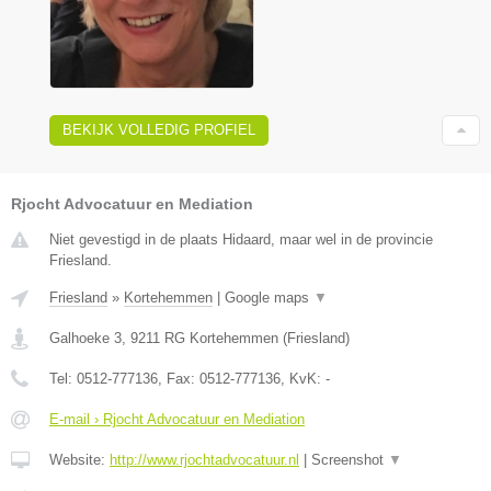
BEKIJK VOLLEDIG PROFIEL
Rjocht Advocatuur en Mediation
Niet gevestigd in de plaats Hidaard, maar wel in de provincie
Friesland.
Friesland
»
Kortehemmen
|
Google maps
▼
Galhoeke 3
,
9211 RG
Kortehemmen
(
Friesland
)
Tel:
0512-777136
, Fax:
0512-777136
, KvK:
-
E-mail › Rjocht Advocatuur en Mediation
Website:
http://www.rjochtadvocatuur.nl
|
Screenshot
▼