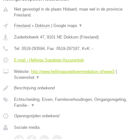
Niet gevestigd in de plaats Hidaard, maar wel in de provincie
Friesland.
Friesland
»
Dokkum
|
Google maps
▼
Zuiderbolwerk 47
,
9101 NE
Dokkum
(
Friesland
)
Tel:
0519-293594
, Fax:
0519-297187
, KvK:
-
E-mail › Hellinga Soepboer Assurantidn
Website:
http://www.hellingasoepboermediation.nl/www3
|
Screenshot
▼
Beschrijving onbekend
Echtscheiding, Erven, Familieverhoudingen, Omgangsregeling,
Familie -
▼
Openingstijden onbekend
Sociale media: