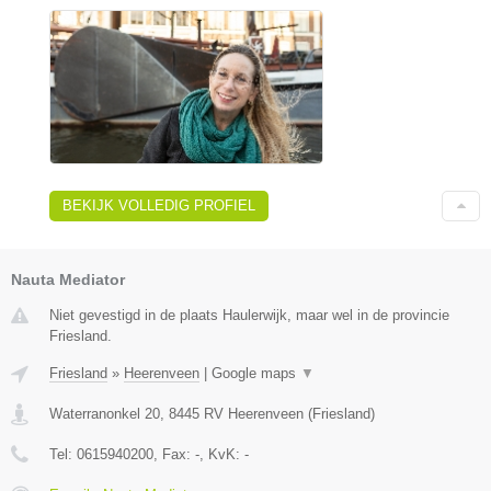
BEKIJK VOLLEDIG PROFIEL
Nauta Mediator
Niet gevestigd in de plaats Haulerwijk, maar wel in de provincie
Friesland.
Friesland
»
Heerenveen
|
Google maps
▼
Waterranonkel 20
,
8445 RV
Heerenveen
(
Friesland
)
Tel:
0615940200
, Fax:
-
, KvK:
-