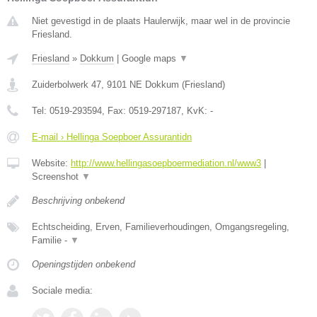
Niet gevestigd in de plaats Haulerwijk, maar wel in de provincie
Friesland.
Friesland
»
Dokkum
|
Google maps
▼
Zuiderbolwerk 47
,
9101 NE
Dokkum
(
Friesland
)
Tel:
0519-293594
, Fax:
0519-297187
, KvK:
-
E-mail › Hellinga Soepboer Assurantidn
Website:
http://www.hellingasoepboermediation.nl/www3
|
Screenshot
▼
Beschrijving onbekend
Echtscheiding, Erven, Familieverhoudingen, Omgangsregeling,
Familie -
▼
Openingstijden onbekend
Sociale media: