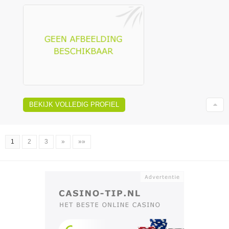
BEKIJK VOLLEDIG PROFIEL
1
2
3
»
»»