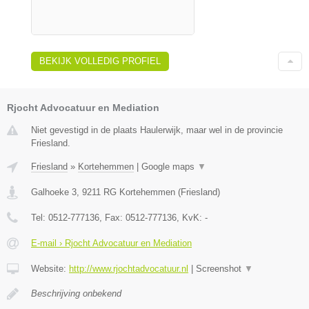
BEKIJK VOLLEDIG PROFIEL
Rjocht Advocatuur en Mediation
Niet gevestigd in de plaats Haulerwijk, maar wel in de provincie
Friesland.
Friesland
»
Kortehemmen
|
Google maps
▼
Galhoeke 3
,
9211 RG
Kortehemmen
(
Friesland
)
Tel:
0512-777136
, Fax:
0512-777136
, KvK:
-
E-mail › Rjocht Advocatuur en Mediation
Website:
http://www.rjochtadvocatuur.nl
|
Screenshot
▼
Beschrijving onbekend