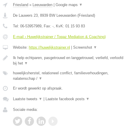
Friesland
»
Leeuwarden
|
Google maps
▼
De Lauwers 23
,
8939 BW
Leeuwarden
(
Friesland
)
Tel:
06-53957989
, Fax:
-
, KvK:
01 15 93 83
E-mail › Huwelijkstrainer / Topaz Mediation & Coaching)
Website:
https://huwelijkstrainer.nl
|
Screenshot
▼
Ik help echtparen, pasgetrouwd en langgetrouwd, verliefd, verloofd
bij het
▼
huwelijksherstel, relationeel conflict, familieverhoudingen,
nalatenschap /
▼
Er wordt gewerkt op afspraak.
Laatste tweets
▼
|
Laatste facebook posts
▼
Sociale media: