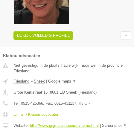
BEKIJK VOLLEDIG PROFIEL
Klabou advocaten
Niet gevestigd in de plaats Haulerwijk, maar wel in de provincie
Friesland.
Friesland
»
Sneek
|
Google maps
▼
Grote Kerkstraat 15
,
8601 ED
Sneek
(
Friesland
)
Tel:
0515-426366
, Fax:
0515-431137
, KvK:
-
E-mail › Klabou advocaten
Website:
http://www.grijmansklabou.nl/home.html
|
Screenshot
▼