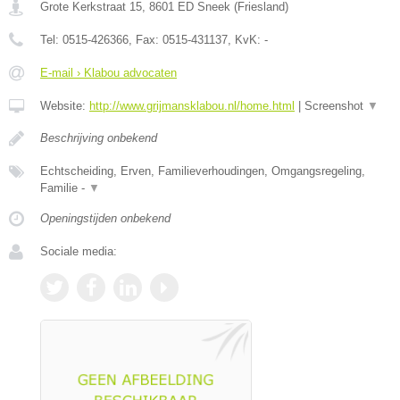
Grote Kerkstraat 15
,
8601 ED
Sneek
(
Friesland
)
Tel:
0515-426366
, Fax:
0515-431137
, KvK:
-
E-mail › Klabou advocaten
Website:
http://www.grijmansklabou.nl/home.html
|
Screenshot
▼
Beschrijving onbekend
Echtscheiding, Erven, Familieverhoudingen, Omgangsregeling,
Familie -
▼
Openingstijden onbekend
Sociale media: