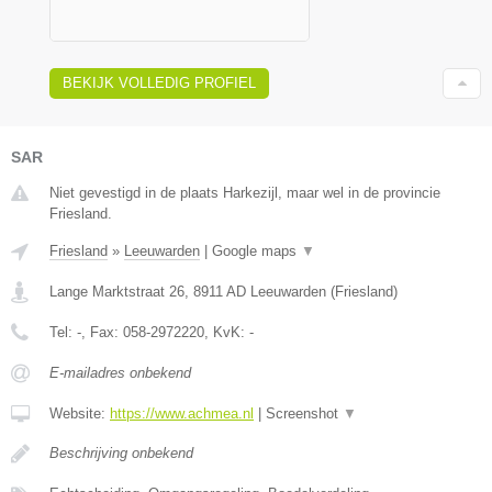
BEKIJK VOLLEDIG PROFIEL
SAR
Niet gevestigd in de plaats Harkezijl, maar wel in de provincie
Friesland.
Friesland
»
Leeuwarden
|
Google maps
▼
Lange Marktstraat 26
,
8911 AD
Leeuwarden
(
Friesland
)
Tel:
-
, Fax:
058-2972220
, KvK:
-
E-mailadres onbekend
Website:
https://www.achmea.nl
|
Screenshot
▼
Beschrijving onbekend