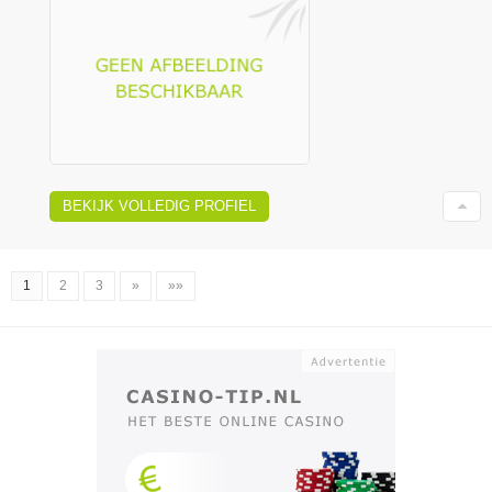
BEKIJK VOLLEDIG PROFIEL
1
2
3
»
»»