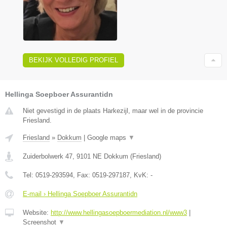
BEKIJK VOLLEDIG PROFIEL
Hellinga Soepboer Assurantidn
Niet gevestigd in de plaats Harkezijl, maar wel in de provincie
Friesland.
Friesland
»
Dokkum
|
Google maps
▼
Zuiderbolwerk 47
,
9101 NE
Dokkum
(
Friesland
)
Tel:
0519-293594
, Fax:
0519-297187
, KvK:
-
E-mail › Hellinga Soepboer Assurantidn
Website:
http://www.hellingasoepboermediation.nl/www3
|
Screenshot
▼