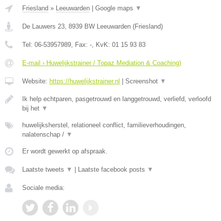
Friesland
»
Leeuwarden
|
Google maps
▼
De Lauwers 23
,
8939 BW
Leeuwarden
(
Friesland
)
Tel:
06-53957989
, Fax:
-
, KvK:
01 15 93 83
E-mail › Huwelijkstrainer / Topaz Mediation & Coaching)
Website:
https://huwelijkstrainer.nl
|
Screenshot
▼
Ik help echtparen, pasgetrouwd en langgetrouwd, verliefd, verloofd
bij het
▼
huwelijksherstel, relationeel conflict, familieverhoudingen,
nalatenschap /
▼
Er wordt gewerkt op afspraak.
Laatste tweets
▼
|
Laatste facebook posts
▼
Sociale media: