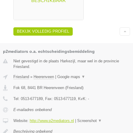
BEKIJK VOLLEDIG PROFIEL
p2mediators o.a. echtscheidingsbemiddeling
Niet gevestigd in de plaats Harkezijl, maar wel in de provincie
Friesland.
Friesland
»
Heerenveen
|
Google maps
▼
Fok 68
,
8441 BR
Heerenveen
(
Friesland
)
Tel:
0513-677189
, Fax:
0513-677119
, KvK:
-
E-mailadres onbekend
Website:
http://www.p2mediators.nl
|
Screenshot
▼
Beschrijving onbekend