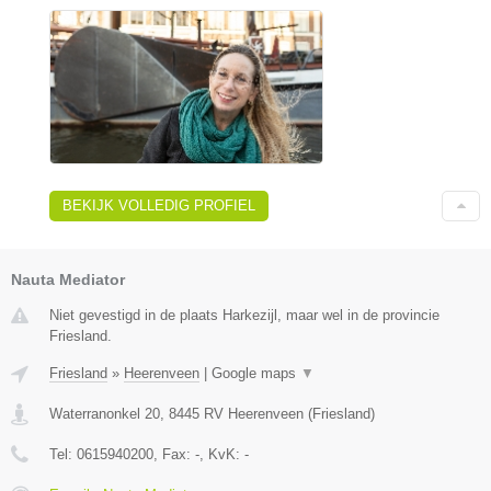
BEKIJK VOLLEDIG PROFIEL
Nauta Mediator
Niet gevestigd in de plaats Harkezijl, maar wel in de provincie
Friesland.
Friesland
»
Heerenveen
|
Google maps
▼
Waterranonkel 20
,
8445 RV
Heerenveen
(
Friesland
)
Tel:
0615940200
, Fax:
-
, KvK:
-