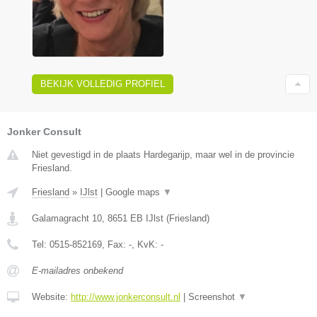
BEKIJK VOLLEDIG PROFIEL
Jonker Consult
Niet gevestigd in de plaats Hardegarijp, maar wel in de provincie
Friesland.
Friesland
»
IJlst
|
Google maps
▼
Galamagracht 10
,
8651 EB
IJlst
(
Friesland
)
Tel:
0515-852169
, Fax:
-
, KvK:
-
E-mailadres onbekend
Website:
http://www.jonkerconsult.nl
|
Screenshot
▼