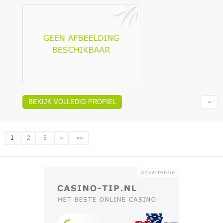
BEKIJK VOLLEDIG PROFIEL
1
2
3
»
»»