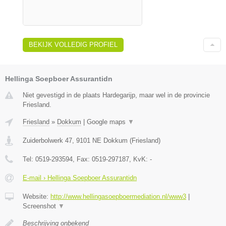
BEKIJK VOLLEDIG PROFIEL
Hellinga Soepboer Assurantidn
Niet gevestigd in de plaats Hardegarijp, maar wel in de provincie
Friesland.
Friesland
»
Dokkum
|
Google maps
▼
Zuiderbolwerk 47
,
9101 NE
Dokkum
(
Friesland
)
Tel:
0519-293594
, Fax:
0519-297187
, KvK:
-
E-mail › Hellinga Soepboer Assurantidn
Website:
http://www.hellingasoepboermediation.nl/www3
|
Screenshot
▼
Beschrijving onbekend