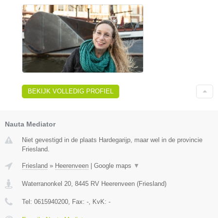
BEKIJK VOLLEDIG PROFIEL
Nauta Mediator
Niet gevestigd in de plaats Hardegarijp, maar wel in de provincie
Friesland.
Friesland
»
Heerenveen
|
Google maps
▼
Waterranonkel 20
,
8445 RV
Heerenveen
(
Friesland
)
Tel:
0615940200
, Fax:
-
, KvK:
-