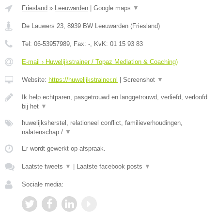
Friesland
»
Leeuwarden
|
Google maps
▼
De Lauwers 23
,
8939 BW
Leeuwarden
(
Friesland
)
Tel:
06-53957989
, Fax:
-
, KvK:
01 15 93 83
E-mail › Huwelijkstrainer / Topaz Mediation & Coaching)
Website:
https://huwelijkstrainer.nl
|
Screenshot
▼
Ik help echtparen, pasgetrouwd en langgetrouwd, verliefd, verloofd
bij het
▼
huwelijksherstel, relationeel conflict, familieverhoudingen,
nalatenschap /
▼
Er wordt gewerkt op afspraak.
Laatste tweets
▼
|
Laatste facebook posts
▼
Sociale media: